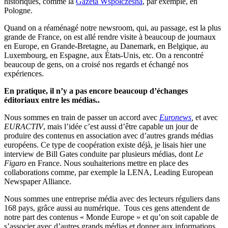
historiques, comme la
Gazeta Współczesna
, par exemple, en
Pologne.
Quand on a réaménagé notre newsroom, qui, au passage, est la plus
grande de France, on est allé rendre visite à beaucoup de journaux
en Europe, en Grande-Bretagne, au Danemark, en Belgique, au
Luxembourg, en Espagne, aux États-Unis, etc. On a rencontré
beaucoup de gens, on a croisé nos regards et échangé nos
expériences.
En pratique, il n’y a pas encore beaucoup d’échanges
éditoriaux entre les médias..
Nous sommes en train de passer un accord avec
Euronews
,
et avec
EURACTIV
, mais l’idée c’est aussi d’être capable un jour de
produire des contenus en association avec d’autres grands médias
européens. Ce type de coopération existe déjà, je lisais hier une
interview de Bill Gates conduite par plusieurs médias, dont
Le
Figaro
en France. Nous souhaiterions mettre en place des
collaborations comme, par exemple la LENA, Leading European
Newspaper Alliance.
Nous sommes une entreprise média avec des lecteurs réguliers dans
168 pays, grâce aussi au numérique. Tous ces gens attendent de
notre part des contenus « Monde Europe » et qu’on soit capable de
s’associer avec d’autres grands médias et donner aux informations