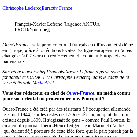
Christophe Leclercq
Euractiv France
François-Xavier Lefranc [[Agence AKTUA
PROD/YouTube]]
Ouest-France
est le premier journal français en diffusion, et sixième
en Europe, grâce à 53 éditions locales. Sa ligne européenne n’a pas
changé et 2017 verra un renforcement du contenu Europe et des
partenariats.
Son rédacteur-en-chef Francois-Xavier Lefranc a parlé avec le
fondateur d’EURACTIV Christophe Leclercq, dans le cadre de la
série éditoriale
Media4EU
.
Vous êtes rédacteur en chef de
Ouest-France
, un média connu
pour son orientation pro-européenne. Pourquoi ?
Ouest-France a été créé par des résistants à l’occupation allemande
le 7 août 1944, sur les restes de L’Ouest-Éclair, un quotidien qui
existait depuis 1899. Il s’agissait de gens – comme Paul Loutan, le
créateur du journal, Pierre-Henri Teitgen, Jean Marin et d’autres –
qui étaient déjà porteurs de cette idée forte que la paix passait par la
construction européenne. Voilà pourquoi
Ouest-France
s’est