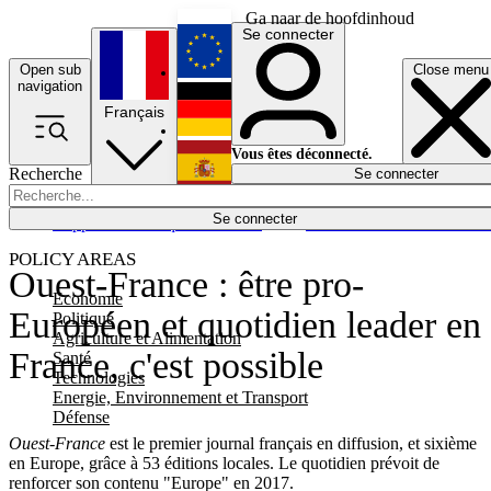
Ga naar de hoofdinhoud
Se connecter
Open sub
Close menu
English
navigation
Français
Deutsch
Vous êtes déconnecté.
Recherche
Se connecter
Español
Lumières éteintes
Se connecter
Rapporteur
Politique
Économie
Newsletters
Evénements
Em
POLICY AREAS
Ouest-France : être pro-
Economie
Européen et quotidien leader en
Politique
Agriculture et Alimentation
France, c'est possible
Santé
Technologies
Energie, Environnement et Transport
Défense
Ouest-France
est le premier journal français en diffusion, et sixième
en Europe, grâce à 53 éditions locales. Le quotidien prévoit de
renforcer son contenu "Europe" en 2017.