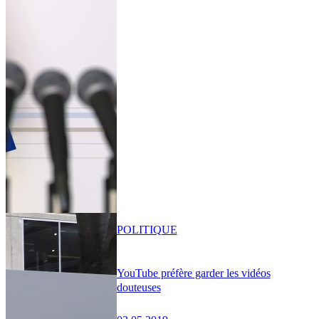
POLITIQUE
YouTube préfère garder les vidéos
douteuses