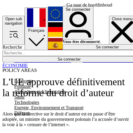
Ga naar de hoofdinhoud
Se connecter
Open sub
Close menu
English
navigation
Français
Deutsch
Vous êtes déconnecté.
Recherche
Se connecter
Español
Lumières éteintes
Se connecter
Rapporteur
Politique
Économie
Newsletters
Evénements
Em
ÉCONOMIE
POLICY AREAS
L'UE approuve définitivement
Economie
Politique
la réforme du droit d’auteur
Agriculture et Alimentation
Santé
Technologies
Energie, Environnement et Transport
Défense
Alors que la directive sur le droit d’auteur est en passe d’être
adoptée, un ministre du gouvernement polonais l’a accusée d’ouvrir
la voie à la « censure de l’internet ».