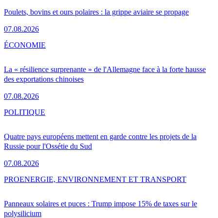
Poulets, bovins et ours polaires : la grippe aviaire se propage
07.08.2026
ÉCONOMIE
La « résilience surprenante » de l'Allemagne face à la forte hausse
des exportations chinoises
07.08.2026
POLITIQUE
Quatre pays européens mettent en garde contre les projets de la
Russie pour l'Ossétie du Sud
07.08.2026
PRO
ENERGIE, ENVIRONNEMENT ET TRANSPORT
Panneaux solaires et puces : Trump impose 15% de taxes sur le
polysilicium