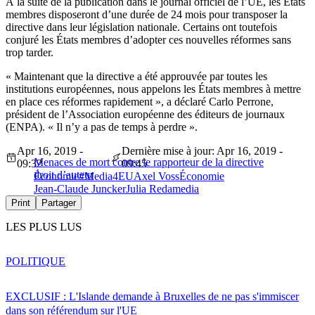
À la suite de la publication dans le journal officiel de l’UE, les États
membres disposeront d’une durée de 24 mois pour transposer la
directive dans leur législation nationale. Certains ont toutefois
conjuré les États membres d’adopter ces nouvelles réformes sans
trop tarder.
« Maintenant que la directive a été approuvée par toutes les
institutions européennes, nous appelons les États membres à mettre
en place ces réformes rapidement », a déclaré Carlo Perrone,
président de l’Association européenne des éditeurs de journaux
(ENPA). « Il n’y a pas de temps à perdre ».
Apr 16, 2019 -
Dernière mise à jour: Apr 16, 2019 -
Menaces de mort contre le rapporteur de la directive
09:32
09:45
droit d’auteur
Économie
#Media4EU
Axel Voss
Économie
Jean-Claude Juncker
Julia Reda
media
Print
Partager
LES PLUS LUS
POLITIQUE
EXCLUSIF : L'Islande demande à Bruxelles de ne pas s'immiscer
dans son référendum sur l'UE