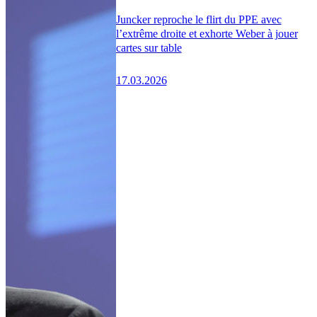
Juncker reproche le flirt du PPE avec
l’extrême droite et exhorte Weber à jouer
cartes sur table
17.03.2026