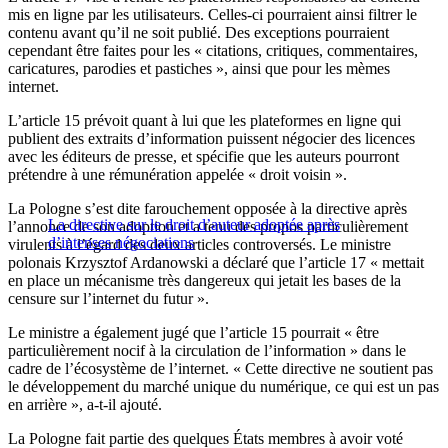
mis en ligne par les utilisateurs. Celles-ci pourraient ainsi filtrer le
contenu avant qu’il ne soit publié. Des exceptions pourraient
cependant être faites pour les « citations, critiques, commentaires,
caricatures, parodies et pastiches », ainsi que pour les mèmes
internet.
L’article 15 prévoit quant à lui que les plateformes en ligne qui
publient des extraits d’information puissent négocier des licences
avec les éditeurs de presse, et spécifie que les auteurs pourront
prétendre à une rémunération appelée « droit voisin ».
La Pologne s’est dite farouchement opposée à la directive après
La directive sur le droit d’auteur adoptée après
l’annonce de son adoption et a tenu des propos particulièrement
d’intenses négociations
virulents à l’égard des deux articles controversés. Le ministre
polonais Krzysztof Ardanowski a déclaré que l’article 17 « mettait
en place un mécanisme très dangereux qui jetait les bases de la
censure sur l’internet du futur ».
Le ministre a également jugé que l’article 15 pourrait « être
particulièrement nocif à la circulation de l’information » dans le
cadre de l’écosystème de l’internet. « Cette directive ne soutient pas
le développement du marché unique du numérique, ce qui est un pas
en arrière », a-t-il ajouté.
La Pologne fait partie des quelques États membres à avoir voté