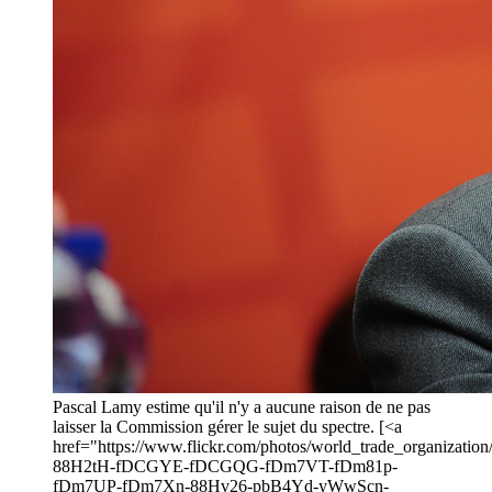
Pascal Lamy estime qu'il n'y a aucune raison de ne pas
laisser la Commission gérer le sujet du spectre. [<a
href="https://www.flickr.com/photos/world_trade_organization
88H2tH-fDCGYE-fDCGQG-fDm7VT-fDm81p-
fDm7UP-fDm7Xn-88Hv26-pbB4Yd-yWwScn-