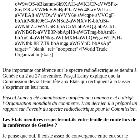
oW9wQS-bBkamm-8k9XAH-aWK3CP-aVW5Pk-
8nyfZR-aVWMeF-8nBpP9-aVWc48-aVW1Ln-
aVVEA8-aVVDwV-aVVY6e-aWcqpe-aVVCgF-
bbAttP-88K96G-aWNSd2-aWNXVK-bbAtSt-
aWNhhZ-aWNUaR-bbACxM-bbABQg-bbACbT-
aWNBGR-aVVE3P-bbApH8-aWGTmg-bbArnK-
bbAuC4-aWHNkg-aWLMXM-aWLQWg-aWLPyH-
aWNfbk-88JZT9-bbAmgg-aWGYnD-bbAsAp"
target="_blank" rel="noopener">[World Trade
Organization]</a>]
Une importante conférence sur le spectre radioélectrique se tiendra à
Genève du 2 au 27 novembre. Pascal Lamy explique que la
Commission devrait tenir tête aux États qui rechignent à la laisser
s’exprimer en leur nom.
Pascal Lamy a été commissaire européen au commerce et a dirigé
l’Organisation mondiale du commerce. L’an dernier, il a préparé un
rapport sur l’avenir du spectre radioélectrique pour la Commission.
Les États membres respecteront-ils votre feuille de route lors de
la conférence de Genève ?
Je pense que oui. Il existe assez de convergence entre eux sur le