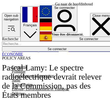
Ga naar de hoofdinhoud
Se connecter
Open sub
Close menu
English
navigation
Français
Deutsch
Vous êtes déconnecté.
Recherche
Se connecter
Español
Lumières éteintes
Se connecter
Rapporteur
Politique
Économie
Newsletters
Evénements
Em
ÉCONOMIE
POLICY AREAS
Pascal Lamy: Le spectre
Economie
Politique
radioélectrique devrait relever
Agriculture et Alimentation
Santé
de la Commission, pas des
Technologies
Energie, Environnement et Transport
États membres
Défense