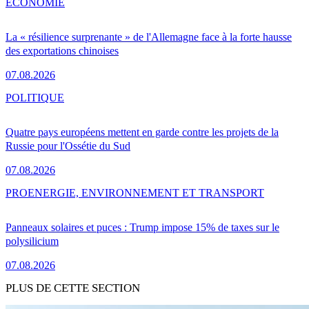
ÉCONOMIE
La « résilience surprenante » de l'Allemagne face à la forte hausse
des exportations chinoises
07.08.2026
POLITIQUE
Quatre pays européens mettent en garde contre les projets de la
Russie pour l'Ossétie du Sud
07.08.2026
PRO
ENERGIE, ENVIRONNEMENT ET TRANSPORT
Panneaux solaires et puces : Trump impose 15% de taxes sur le
polysilicium
07.08.2026
PLUS DE CETTE SECTION