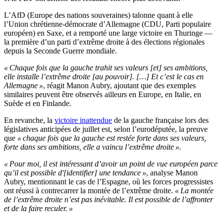
L’AfD (Europe des nations souveraines) talonne quant à elle
l’Union chrétienne-démocrate d’Allemagne (CDU, Parti populaire
européen) en Saxe, et a remporté une large victoire en Thuringe —
la première d’un parti d’extrême droite à des élections régionales
depuis la Seconde Guerre mondiale.
« Chaque fois que la gauche trahit ses valeurs [et] ses ambitions,
elle installe l’extrême droite [au pouvoir]. […] Et c’est le cas en
Allemagne »
, réagit Manon Aubry, ajoutant que des exemples
similaires peuvent être observés ailleurs en Europe, en Italie, en
Suède et en Finlande.
En revanche, la
victoire inattendue
de la gauche française lors des
législatives anticipées de juillet est, selon l’eurodéputée, la preuve
que
« chaque fois que la gauche est restée forte dans ses valeurs,
forte dans ses ambitions, elle a vaincu l’extrême droite ».
« Pour moi, il est intéressant d’avoir un point de vue européen parce
qu’il est possible d'[identifier] une tendance »
, analyse Manon
Aubry, mentionnant le cas de l’Espagne, où les forces progressistes
ont réussi à contrecarrer la montée de l’extrême droite.
« La montée
de l’extrême droite n’est pas inévitable. Il est possible de l’affronter
et de la faire reculer. »