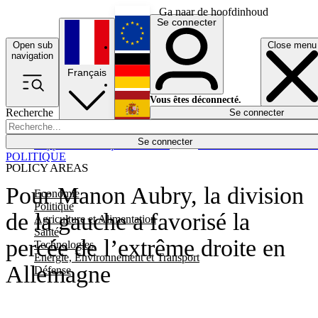
Ga naar de hoofdinhoud
Se connecter
Open sub
Close menu
English
navigation
Français
Deutsch
Vous êtes déconnecté.
Recherche
Se connecter
Español
Lumières éteintes
Se connecter
Rapporteur
Politique
Économie
Newsletters
Evénements
Em
POLITIQUE
POLICY AREAS
Pour Manon Aubry, la division
Economie
Politique
de la gauche a favorisé la
Agriculture et Alimentation
Santé
percée de l’extrême droite en
Technologies
Energie, Environnement et Transport
Allemagne
Défense