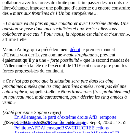
collaborer avec les forces de droite pour faire passer des accords de
libre-échange, imposer une politique d’austérité ou encore construire
des
« murs aux frontières de l’Union européenne »
.
« La droite va de plus en plus collaborer avec l’extrême droite. Une
question se pose donc aux socialistes et aux Verts : allez-vous
collaborer avec eux ? Pour nous, la réponse est claire et c’est non »
,
affirme-t-elle.
Manon Aubry, qui a précédemment
décrit
le premier mandat
d’Ursula von der Leyen comme
« catastrophique »
, prévient
également qu’il y a une
« forte possibilité »
que le second mandat de
l’Allemande à la tête de l’exécutif de l’UE soit encore pire pour les
forces progressistes du continent.
« Ce n’est pas parce que la situation sera pire dans les cinq
prochaines années que les cinq dernières années n’ont pas été une
catastrophe »
, rappelle-t-elle.
« Nous trouverons [très probablement]
un nouveau mot, malheureusement, pour décrire les cinq années à
venir. »
[Édité par Anne-Sophie Gayet]
En Allemagne, le parti d’extrême droite AfD, remporte
Sep 3, 2024 - 13:38
les élections dans le Land de Thuringe
Dernière mise à jour: Sep 3, 2024 - 13:55
Politique
AFD
Allemagne
BSW
CDU
CRE
Élections