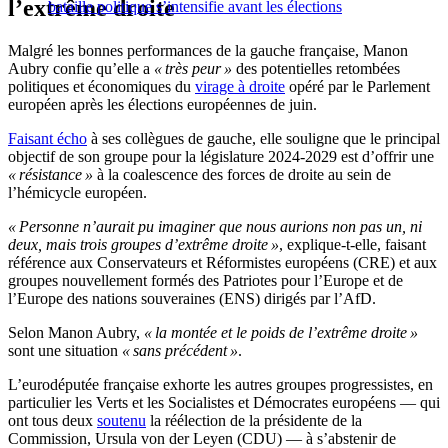
l’extrême droite
bataille politique s’intensifie avant les élections
Malgré les bonnes performances de la gauche française, Manon
Aubry confie qu’elle a
« très peur »
des potentielles retombées
politiques et économiques du
virage à droite
opéré par le Parlement
européen après les élections européennes de juin.
Faisant écho
à ses collègues de gauche, elle souligne que le principal
objectif de son groupe pour la législature 2024-2029 est d’offrir une
« résistance »
à la coalescence des forces de droite au sein de
l’hémicycle européen.
« Personne n’aurait pu imaginer que nous aurions non pas un, ni
deux, mais trois groupes d’extrême droite »
, explique-t-elle, faisant
référence aux Conservateurs et Réformistes européens (CRE) et aux
groupes nouvellement formés des Patriotes pour l’Europe et de
l’Europe des nations souveraines (ENS) dirigés par l’AfD.
Selon Manon Aubry,
« la montée et le poids de l’extrême droite »
sont une situation
« sans précédent »
.
L’eurodéputée française exhorte les autres groupes progressistes, en
particulier les Verts et les Socialistes et Démocrates européens — qui
ont tous deux
soutenu
la réélection de la présidente de la
Commission, Ursula von der Leyen (CDU) — à s’abstenir de