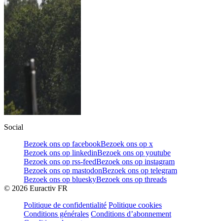
Social
Bezoek ons op facebook
Bezoek ons op x
Bezoek ons op linkedin
Bezoek ons op youtube
Bezoek ons op rss-feed
Bezoek ons op instagram
Bezoek ons op mastodon
Bezoek ons op telegram
Bezoek ons op bluesky
Bezoek ons op threads
©
2026
Euractiv FR
Politique de confidentialité
Politique cookies
Conditions générales
Conditions d’abonnement