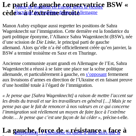
Le parti de gauche conservatrice BSW «
Vague de réactions en Europe après la victoire
cède » à l’extrême droite
électorale de l’extrême droite en Allemagne
Manon Aubry explique aussi regretter les positions de Sahra
Wagenknecht sur l’immigration. Cette dernière est la fondatrice du
parti politique éponyme, l’Alliance Sahra Wagenknecht (BSW), née
d’une scission de
Die Linke
, le principal parti de gauche
allemand. Alors qu’elle n’a été officiellement créée qu’en janvier, la
BSW a terminé troisième en Saxe et en Thuringe.
Ancienne communiste ayant grandi en Allemagne de l’Est, Sahra
Wagenknecht a réussi à se faire une place sur la scène politique
allemande, et particulièrement à gauche, en
s’opposant
fermement
aux livraisons d’armes en direction de l’Ukraine et en faisant preuve
d’une hostilité totale à l’égard de l’immigration.
« Je pense que [Sahra Wagenknecht] a raison de mettre l’accent sur
les droits du travail et sur les travailleurs en général […]
Mais je ne
pense pas que le fait de renoncer à nos valeurs en ce qui concerne
l’immigration soit réellement un moyen de faire face à l’extrême
droite… Je pense que c’est une façon de lui céder »
, précise-t-elle.
La gauche, force de « résistance » face à
Immigration : l’Allemagne en quête d’unité alors que la