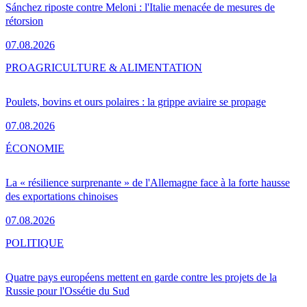
Sánchez riposte contre Meloni : l'Italie menacée de mesures de
rétorsion
07.08.2026
PRO
AGRICULTURE & ALIMENTATION
Poulets, bovins et ours polaires : la grippe aviaire se propage
07.08.2026
ÉCONOMIE
La « résilience surprenante » de l'Allemagne face à la forte hausse
des exportations chinoises
07.08.2026
POLITIQUE
Quatre pays européens mettent en garde contre les projets de la
Russie pour l'Ossétie du Sud