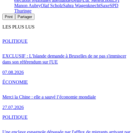
élections régionales allemandes
Jean-Luc Mélenchon
LFI
Manon Aubry
Olaf Scholz
Sahra Wagenknecht
Saxe
SPD
Thuringe
Print
Partager
LES PLUS LUS
POLITIQUE
EXCLUSIF : L'Islande demande à Bruxelles de ne pas s'immiscer
dans son référendum sur l'UE
07.08.2026
ÉCONOMIE
Merci la Chine : elle a sauvé l’économie mondiale
27.07.2026
POLITIQUE
Une enclave espagnole dépassée par l'afflux de migrants arrivant par