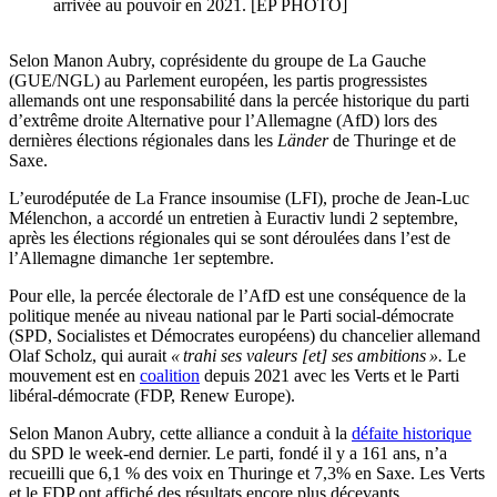
arrivée au pouvoir en 2021. [EP PHOTO]
Selon Manon Aubry, coprésidente du groupe de La Gauche
(GUE/NGL) au Parlement européen, les partis progressistes
allemands ont une responsabilité dans la percée historique du parti
d’extrême droite Alternative pour l’Allemagne (AfD) lors des
dernières élections régionales dans les
Länder
de Thuringe et de
Saxe.
L’eurodéputée de La France insoumise (LFI), proche de Jean-Luc
Mélenchon, a accordé un entretien à Euractiv lundi 2 septembre,
après les élections régionales qui se sont déroulées dans l’est de
l’Allemagne dimanche 1er septembre.
Pour elle, la percée électorale de l’AfD est une conséquence de la
politique menée au niveau national par le Parti social-démocrate
(SPD, Socialistes et Démocrates européens) du chancelier allemand
Olaf Scholz, qui aurait
« trahi ses valeurs [et] ses ambitions ».
Le
mouvement est en
coalition
depuis 2021 avec les Verts et le Parti
libéral-démocrate (FDP, Renew Europe).
Selon Manon Aubry, cette alliance a conduit à la
défaite historique
du SPD le week-end dernier. Le parti, fondé il y a 161 ans, n’a
recueilli que 6,1 % des voix en Thuringe et 7,3% en Saxe. Les Verts
et le FDP ont affiché des résultats encore plus décevants.