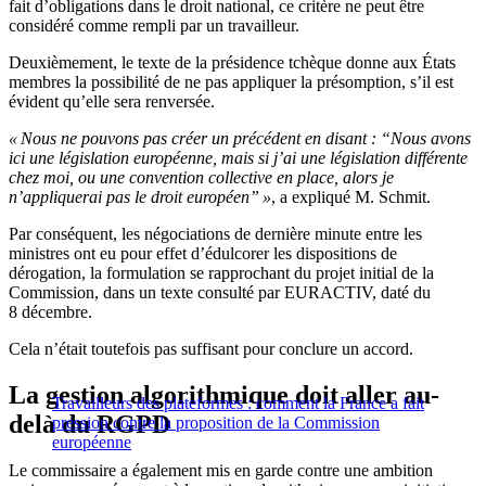
fait d’obligations dans le droit national, ce critère ne peut être
considéré comme rempli par un travailleur.
Deuxièmement, le texte de la présidence tchèque donne aux États
membres la possibilité de ne pas appliquer la présomption, s’il est
évident qu’elle sera renversée.
« Nous ne pouvons pas créer un précédent en disant : “Nous avons
ici une législation européenne, mais si j’ai une législation différente
chez moi, ou une convention collective en place, alors je
n’appliquerai pas le droit européen” »
, a expliqué M. Schmit.
Par conséquent, les négociations de dernière minute entre les
ministres ont eu pour effet d’édulcorer les dispositions de
dérogation, la formulation se rapprochant du projet initial de la
Commission, dans un texte consulté par EURACTIV, daté du
8 décembre.
Cela n’était toutefois pas suffisant pour conclure un accord.
La gestion algorithmique doit aller au-
Travailleurs des plateformes : comment la France a fait
delà du RGPD
pression contre la proposition de la Commission
européenne
Le commissaire a également mis en garde contre une ambition