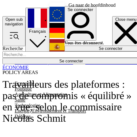
Ga naar de hoofdinhoud
Se connecter
Open sub
Close menu
English
navigation
Français
Deutsch
Vous êtes déconnecté.
Recherche
Se connecter
Español
Lumières éteintes
Se connecter
Rapporteur
Politique
Économie
Newsletters
Evénements
Em
ÉCONOMIE
POLICY AREAS
Travailleurs des plateformes :
Economie
Politique
pas de compromis « équilibré »
Agriculture et Alimentation
Santé
en vue, selon le commissaire
Technologies
Energie, Environnement et Transport
Nicolas Schmit
Défense