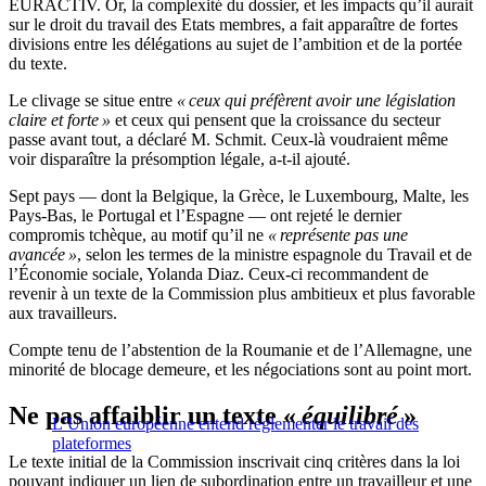
EURACTIV. Or, la complexité du dossier, et les impacts qu’il aurait
sur le droit du travail des Etats membres, a fait apparaître de fortes
divisions entre les délégations au sujet de l’ambition et de la portée
du texte.
Le clivage se situe entre
« ceux qui préfèrent avoir une législation
claire et forte »
et ceux qui pensent que la croissance du secteur
passe avant tout, a déclaré M. Schmit. Ceux-là voudraient même
voir disparaître la présomption légale, a-t-il ajouté.
Sept pays — dont la Belgique, la Grèce, le Luxembourg, Malte, les
Pays-Bas, le Portugal et l’Espagne — ont rejeté le dernier
compromis tchèque, au motif qu’il ne
« représente pas une
avancée »
, selon les termes de la ministre espagnole du Travail et de
l’Économie sociale, Yolanda Diaz. Ceux-ci recommandent de
revenir à un texte de la Commission plus ambitieux et plus favorable
aux travailleurs.
Compte tenu de l’abstention de la Roumanie et de l’Allemagne, une
minorité de blocage demeure, et les négociations sont au point mort.
Ne pas affaiblir un texte «
équilibré
»
L’Union européenne entend réglementer le travail des
plateformes
Le texte initial de la Commission inscrivait cinq critères dans la loi
pouvant indiquer un lien de subordination entre un travailleur et une