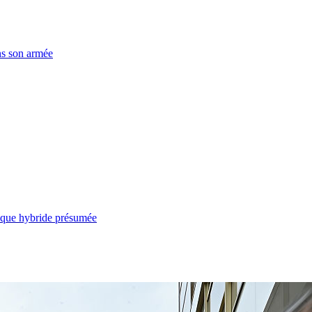
ns son armée
taque hybride présumée