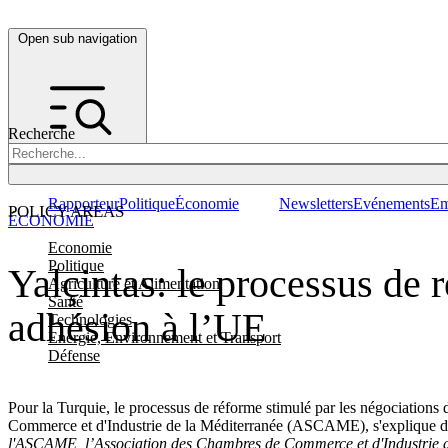
Open sub navigation
Recherche
Rapporteur
Politique
Économie
Newsletters
Evénements
Em
POLICY AREAS
ÉCONOMIE
Economie
Politique
Yalçintas: le processus de 
Agriculture et Alimentation
Santé
adhésion à l’UE
Technologies
Energie, Environnement et Transport
Défense
Pour la Turquie, le processus de réforme stimulé par les négociations
Commerce et d'Industrie de la Méditerranée (ASCAME), s'explique
l'ASCAME, l’Association des Chambres de Commerce et d'Industrie d