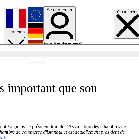
Se connecter
Close menu
English
Français
Deutsch
Vous êtes déconnecté.
Se connecter
Español
Lumières éteintes
us important que son
rat Yalçintas, le président turc de l’Association des Chambres de
 chambre de commerce d'Istanbul et est actuellement président de
z ici.