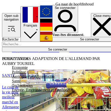
Ga naar de hoofdinhoud
Se connecter
Open sub
Close menu
English
navigation
Français
Deutsch
Vous êtes déconnecté.
Recherche
Se connecter
Español
Lumières éteintes
Se connecter
Rapporteur
Politique
Économie
Newsletters
Evénements
Em
POLICY AREAS
EURACTIV.DE - ADAPTATION DE L'ALLEMAND PAR
AUBRY TOURIEL
Economie
Politique
SANTÉ
Agriculture et Alimentation
Santé
Technologies
Le coût de
Energie, Environnement et Transport
la vie reste
Défense
meilleur
marché en
Allemagne