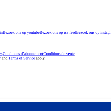
in
Bezoek ons op youtube
Bezoek ons op rss-feed
Bezoek ons op instag
es
Conditions d’abonnement
Conditions de vente
y
and
Terms of Service
apply.