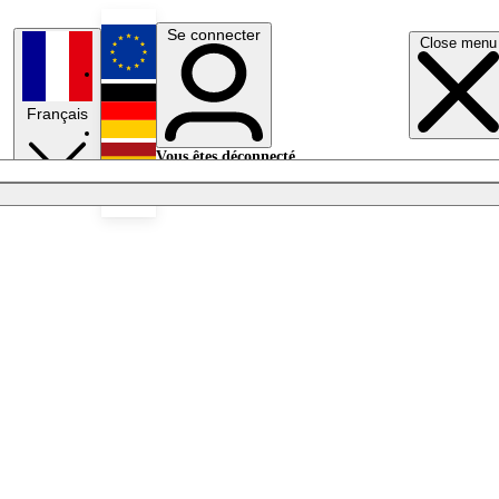
Se connecter
Close menu
English
Français
Deutsch
Vous êtes déconnecté.
Se connecter
Español
Lumières éteintes