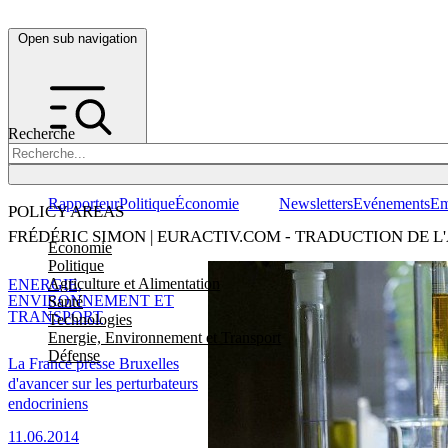
Open sub navigation
Recherche
Rapporteur
Politique
Économie
Newsletters
Evénements
Em
POLICY AREAS
FRÉDÉRIC SIMON | EURACTIV.COM - TRADUCTION DE L
Economie
Politique
Agriculture et Alimentation
ENERGIE,
ENVIRONNEMENT ET
Santé
TRANSPORT
Technologies
Energie, Environnement et Transport
Défense
La France presse Bruxelles
d'avancer sur les perturbateurs
endocriniens
11.06.2014