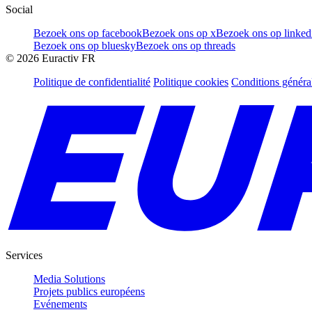
Social
Bezoek ons op facebook
Bezoek ons op x
Bezoek ons op linked
Bezoek ons op bluesky
Bezoek ons op threads
©
2026
Euractiv FR
Politique de confidentialité
Politique cookies
Conditions généra
Services
Media Solutions
Projets publics européens
Evénements