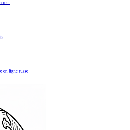
la mer
ts
e en ligne russe