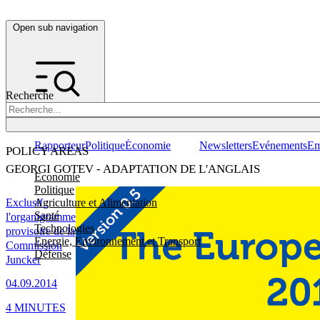
Open sub navigation
Recherche
Rapporteur
Politique
Économie
Newsletters
Evénements
Em
POLICY AREAS
GEORGI GOTEV - ADAPTATION DE L'ANGLAIS
Economie
Politique
Agriculture et Alimentation
Exclusif :
Santé
l'organigramme
Technologies
provisoire de la
Energie, Environnement et Transport
Commission
Défense
Juncker
04.09.2014
4 MINUTES