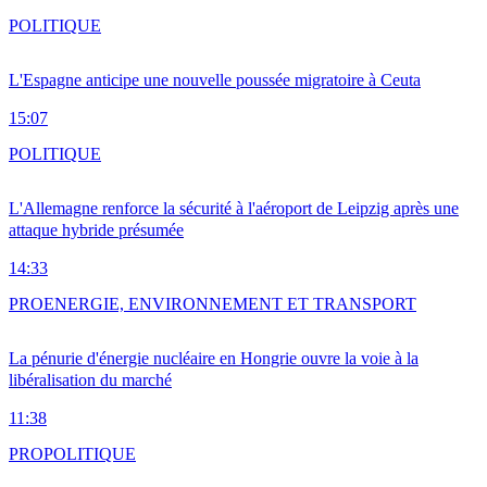
POLITIQUE
L'Espagne anticipe une nouvelle poussée migratoire à Ceuta
15:07
POLITIQUE
L'Allemagne renforce la sécurité à l'aéroport de Leipzig après une
attaque hybride présumée
14:33
PRO
ENERGIE, ENVIRONNEMENT ET TRANSPORT
La pénurie d'énergie nucléaire en Hongrie ouvre la voie à la
libéralisation du marché
11:38
PRO
POLITIQUE