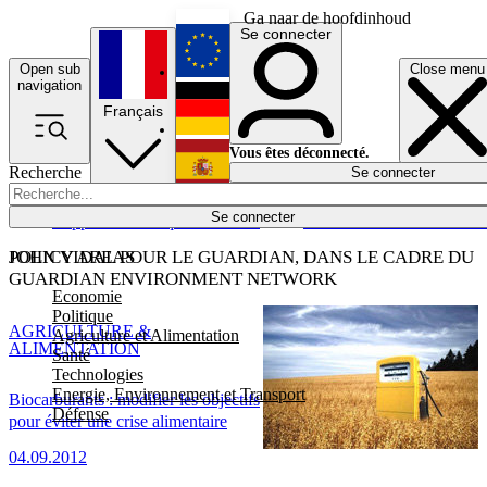
Ga naar de hoofdinhoud
Se connecter
Open sub
Close menu
English
navigation
Français
Deutsch
Vous êtes déconnecté.
Recherche
Se connecter
Español
Lumières éteintes
Se connecter
Rapporteur
Politique
Économie
Newsletters
Evénements
Em
POLICY AREAS
JOHN VIDAL POUR LE GUARDIAN, DANS LE CADRE DU
GUARDIAN ENVIRONMENT NETWORK
Economie
Politique
AGRICULTURE &
Agriculture et Alimentation
ALIMENTATION
Santé
Technologies
Energie, Environnement et Transport
Biocarburants : modifier les objectifs
Défense
pour éviter une crise alimentaire
04.09.2012