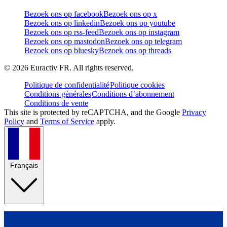
Bezoek ons op facebook
Bezoek ons op x
Bezoek ons op linkedin
Bezoek ons op youtube
Bezoek ons op rss-feed
Bezoek ons op instagram
Bezoek ons op mastodon
Bezoek ons op telegram
Bezoek ons op bluesky
Bezoek ons op threads
©
2026
Euractiv FR. All rights reserved.
Politique de confidentialité
Politique cookies
Conditions générales
Conditions d’abonnement
Conditions de vente
This site is protected by reCAPTCHA, and the Google
Privacy
Policy
and
Terms of Service
apply.
Français