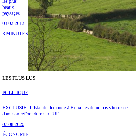
les plus
beaux
paysages
03.02.2012
3 MINUTES
LES PLUS LUS
POLITIQUE
EXCLUSIF : L'Islande demande à Bruxelles de ne pas s'immiscer
dans son référendum sur l'UE
07.08.2026
ÉCONOMIE