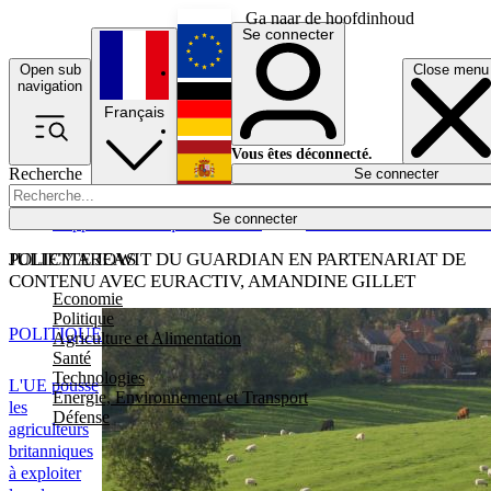
Ga naar de hoofdinhoud
Se connecter
Open sub
Close menu
English
navigation
Français
Deutsch
Vous êtes déconnecté.
Recherche
Se connecter
Español
Lumières éteintes
Se connecter
Rapporteur
Politique
Économie
Newsletters
Evénements
Em
POLICY AREAS
JULIETTE JOWIT DU GUARDIAN EN PARTENARIAT DE
CONTENU AVEC EURACTIV, AMANDINE GILLET
Economie
Politique
POLITIQUE
Agriculture et Alimentation
Santé
Technologies
L'UE pousse
Energie, Environnement et Transport
les
Défense
agriculteurs
britanniques
à exploiter