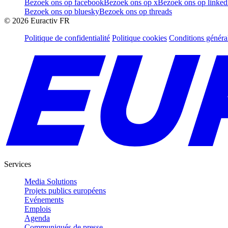
Bezoek ons op facebook
Bezoek ons op x
Bezoek ons op linked
Bezoek ons op bluesky
Bezoek ons op threads
©
2026
Euractiv FR
Politique de confidentialité
Politique cookies
Conditions généra
Services
Media Solutions
Projets publics européens
Evénements
Emplois
Agenda
Communiqués de presse