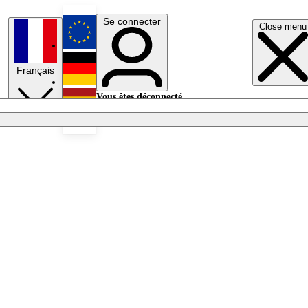
Se connecter
Close menu
English
Français
Deutsch
Vous êtes déconnecté.
Se connecter
Español
Lumières éteintes