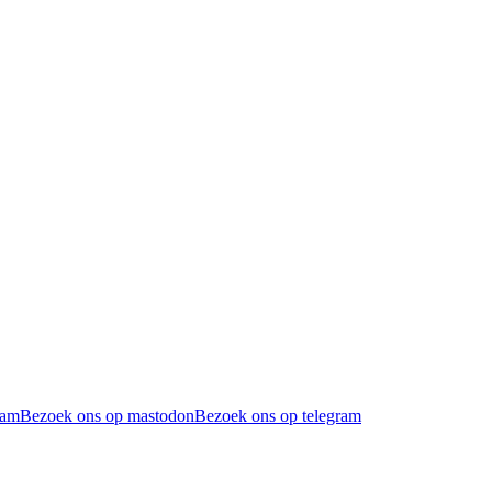
ram
Bezoek ons op mastodon
Bezoek ons op telegram