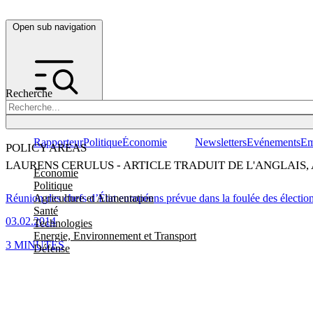
Open sub navigation
Recherche
Rapporteur
Politique
Économie
Newsletters
Evénements
Em
POLICY AREAS
LAURENS CERULUS - ARTICLE TRADUIT DE L'ANGLAIS,
Economie
Politique
Agriculture et Alimentation
Réunion des chefs d’État européens prévue dans la foulée des électio
Santé
03.02.2014
Technologies
Energie, Environnement et Transport
3 MINUTES
Défense