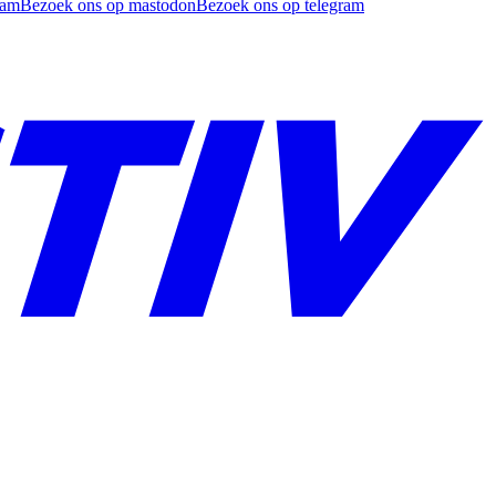
ram
Bezoek ons op mastodon
Bezoek ons op telegram