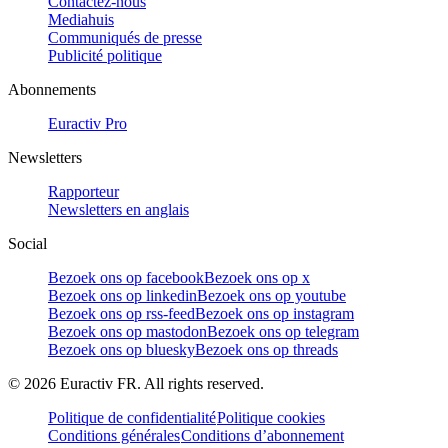
Contactez-nous
Mediahuis
Communiqués de presse
Publicité politique
Abonnements
Euractiv Pro
Newsletters
Rapporteur
Newsletters en anglais
Social
Bezoek ons op facebook
Bezoek ons op x
Bezoek ons op linkedin
Bezoek ons op youtube
Bezoek ons op rss-feed
Bezoek ons op instagram
Bezoek ons op mastodon
Bezoek ons op telegram
Bezoek ons op bluesky
Bezoek ons op threads
©
2026
Euractiv FR. All rights reserved.
Politique de confidentialité
Politique cookies
Conditions générales
Conditions d’abonnement