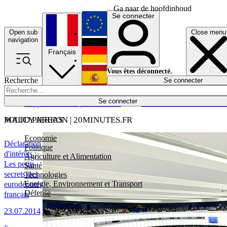
Ga naar de hoofdinhoud
Se connecter
Open sub
Close menu
English
navigation
Français
Deutsch
Vous êtes déconnecté.
Recherche
Se connecter
Español
Lumières éteintes
Se connecter
Rapporteur
Politique
Économie
Newsletters
Evénements
Em
POLICY AREAS
MAUD PIERRON | 20MINUTES.FR
Economie
Déclaration
Politique
d'intérêts :
Agriculture et Alimentation
Les petits
Santé
secrets des
Technologies
Energie, Environnement et Transport
eurodéputés
Défense
français
23.07.2014