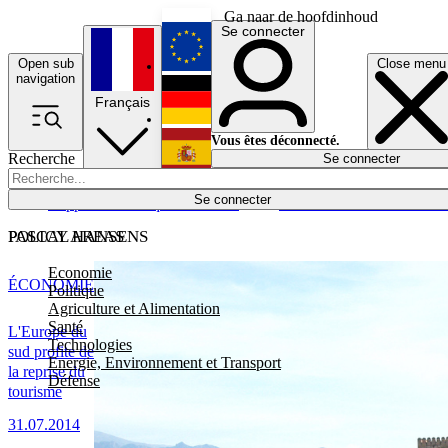
Ga naar de hoofdinhoud
Se connecter
Open sub
Close menu
English
navigation
Français
Deutsch
Vous êtes déconnecté.
Recherche
Se connecter
Español
Lumières éteintes
Se connecter
Rapporteur
Politique
Économie
Newsletters
Evénements
Em
POLICY AREAS
PASCAL HANSENS
Economie
ÉCONOMIE
Politique
Agriculture et Alimentation
Santé
L'Europe du
Technologies
sud profite de
Energie, Environnement et Transport
la reprise du
Défense
tourisme
31.07.2014