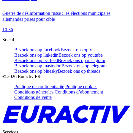
Guerre de désinformation russe : les élections municipales
allemandes prises pour cible
10:36
Social
Bezoek ons op facebook
Bezoek ons op x
Bezoek ons op linkedin
Bezoek ons op youtube
Bezoek ons op rss-feed
Bezoek ons op instagram
Bezoek ons op mastodon
Bezoek ons op telegram
Bezoek ons op bluesky
Bezoek ons op threads
©
2026
Euractiv FR
Politique de confidentialité
Politique cookies
Conditions générales
Conditions d’abonnement
Conditions de vente
Services