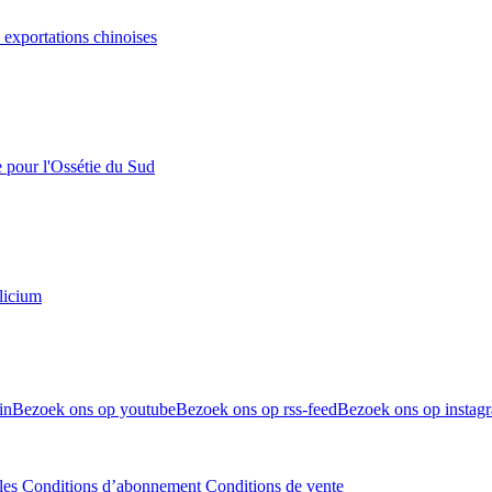
s exportations chinoises
e pour l'Ossétie du Sud
licium
in
Bezoek ons op youtube
Bezoek ons op rss-feed
Bezoek ons op instag
les
Conditions d’abonnement
Conditions de vente