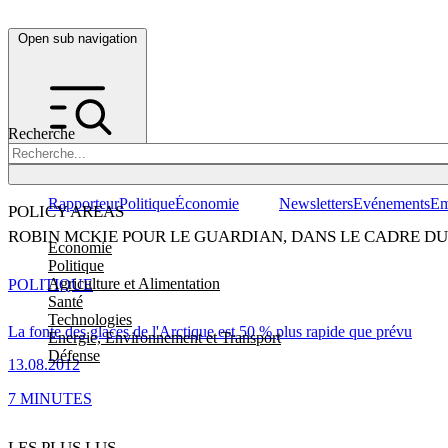
Open sub navigation
Recherche
Rapporteur
Politique
Économie
Newsletters
Evénements
Em
POLICY AREAS
ROBIN MCKIE POUR LE GUARDIAN, DANS LE CADRE 
Economie
Politique
Agriculture et Alimentation
POLITIQUE
Santé
Technologies
La fonte des glaces de l'Arctique est 50 % plus rapide que prévu
Energie, Environnement et Transport
Défense
13.08.2012
7 MINUTES
LES PLUS LUS