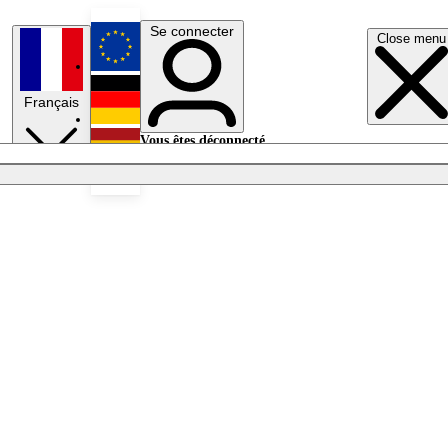
Se connecter
Close menu
English
Français
Deutsch
Vous êtes déconnecté.
Se connecter
Español
Lumières éteintes