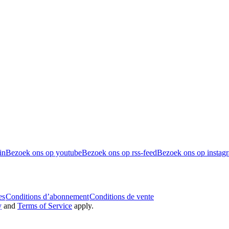
in
Bezoek ons op youtube
Bezoek ons op rss-feed
Bezoek ons op instag
es
Conditions d’abonnement
Conditions de vente
y
and
Terms of Service
apply.