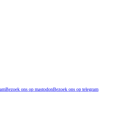
ram
Bezoek ons op mastodon
Bezoek ons op telegram