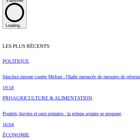
S'abonner
Loading...
LES PLUS RÉCENTS
POLITIQUE
Sánchez riposte contre Meloni : l'Italie menacée de mesures de rétorsi
19:18
PRO
AGRICULTURE & ALIMENTATION
Poulets, bovins et ours polaires : la grippe aviaire se propage
16:04
ÉCONOMIE