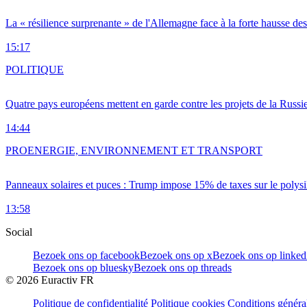
La « résilience surprenante » de l'Allemagne face à la forte hausse de
15:17
POLITIQUE
Quatre pays européens mettent en garde contre les projets de la Russi
14:44
PRO
ENERGIE, ENVIRONNEMENT ET TRANSPORT
Panneaux solaires et puces : Trump impose 15% de taxes sur le polysi
13:58
Social
Bezoek ons op facebook
Bezoek ons op x
Bezoek ons op linked
Bezoek ons op bluesky
Bezoek ons op threads
©
2026
Euractiv FR
Politique de confidentialité
Politique cookies
Conditions généra