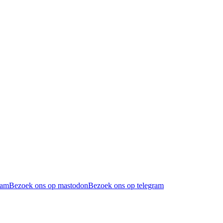
ram
Bezoek ons op mastodon
Bezoek ons op telegram