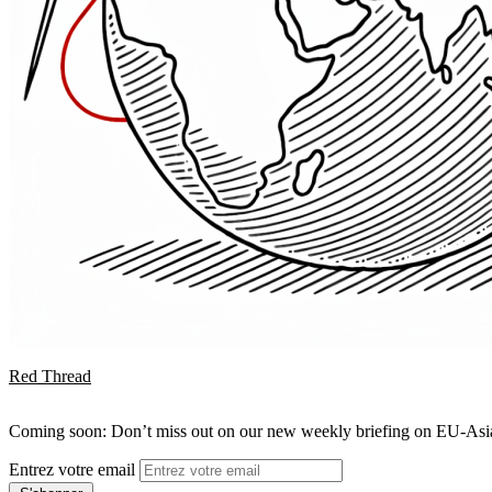
Red Thread
Coming soon: Don’t miss out on our new weekly briefing on EU-Asia 
Entrez votre email