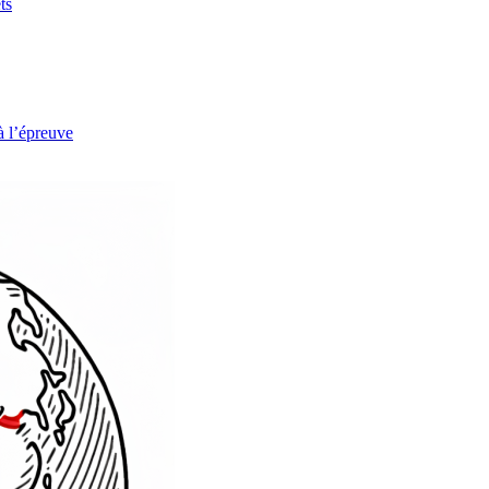
ts
à l’épreuve