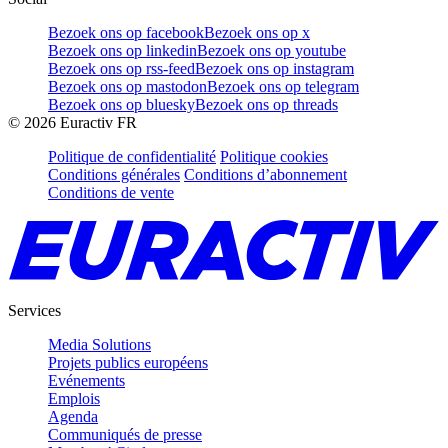
Bezoek ons op facebook
Bezoek ons op x
Bezoek ons op linkedin
Bezoek ons op youtube
Bezoek ons op rss-feed
Bezoek ons op instagram
Bezoek ons op mastodon
Bezoek ons op telegram
Bezoek ons op bluesky
Bezoek ons op threads
©
2026
Euractiv FR
Politique de confidentialité
Politique cookies
Conditions générales
Conditions d’abonnement
Conditions de vente
Services
Media Solutions
Projets publics européens
Evénements
Emplois
Agenda
Communiqués de presse