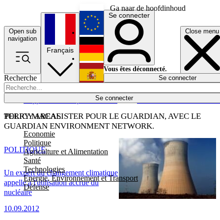
Ga naar de hoofdinhoud
Se connecter
Open sub
Close menu
English
navigation
Français
Deutsch
Vous êtes déconnecté.
Recherche
Se connecter
Español
Lumières éteintes
Se connecter
Rapporteur
Politique
Économie
Newsletters
Evénements
Em
POLICY AREAS
TERRY MACALISTER POUR LE GUARDIAN, AVEC LE
GUARDIAN ENVIRONMENT NETWORK.
Economie
Politique
POLITIQUE
Agriculture et Alimentation
Santé
Technologies
Un expert du changement climatique
Energie, Environnement et Transport
appelle à l'utilisation accrue du
Défense
nucléaire
10.09.2012