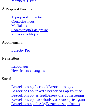
Members’ Circle
À Propos d'Euractiv
À propos d’Euractiv
Contactez-nous
Mediahuis
Communiqués de presse
Publicité politique
Abonnements
Euractiv Pro
Newsletters
Rapporteur
Newsletters en anglais
Social
Bezoek ons op facebook
Bezoek ons op x
Bezoek ons op linkedin
Bezoek ons op youtube
Bezoek ons op rss-feed
Bezoek ons op instagram
Bezoek ons op mastodon
Bezoek ons op telegram
Bezoek ons op bluesky
Bezoek ons op threads