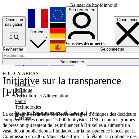
Ga naar de hoofdinhoud
Se connecter
Open sub
Close menu
English
navigation
Français
Deutsch
Vous êtes déconnecté.
Recherche
Se connecter
Español
Lumières éteintes
Se connecter
Rapporteur
Politique
Économie
Newsletters
Evénements
Em
POLICY AREAS
Initiative sur la transparence
Economie
[FR]
Politique
Agriculture et Alimentation
Santé
Technologies
Energie, Environnement et Transport
La campagne destinée à renforcer les règles d'éthiques des décideurs
Défense
européens et des quelque 15 000 lobbyistes, ONG et autres groupes
de pression qui tentent de les influencer à Bruxelles a alimenté un
vaste débat public depuis l’initiative sur la transparence lancée par la
Commission en 2005. Mais cela suffira-t-il à rétablir la confiance des