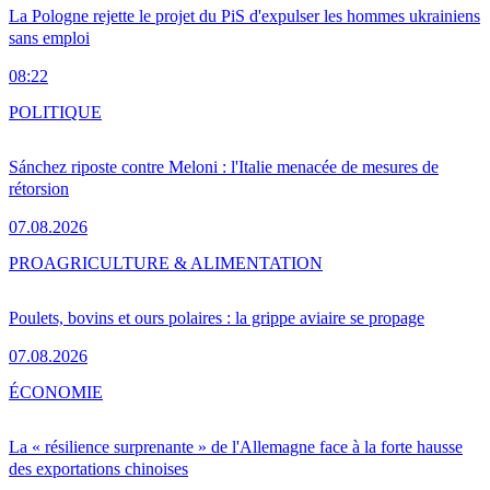
La Pologne rejette le projet du PiS d'expulser les hommes ukrainiens
sans emploi
08:22
POLITIQUE
Sánchez riposte contre Meloni : l'Italie menacée de mesures de
rétorsion
07.08.2026
PRO
AGRICULTURE & ALIMENTATION
Poulets, bovins et ours polaires : la grippe aviaire se propage
07.08.2026
ÉCONOMIE
La « résilience surprenante » de l'Allemagne face à la forte hausse
des exportations chinoises