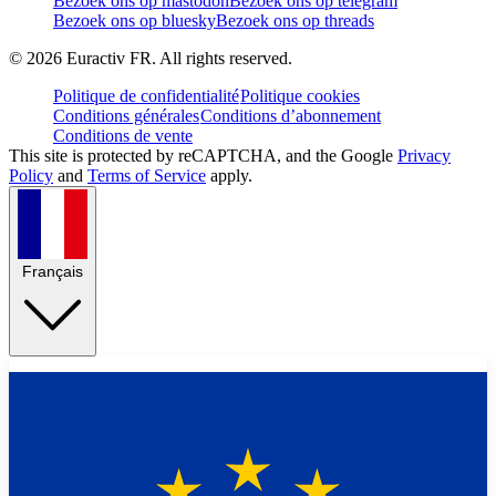
Bezoek ons op mastodon
Bezoek ons op telegram
Bezoek ons op bluesky
Bezoek ons op threads
©
2026
Euractiv FR. All rights reserved.
Politique de confidentialité
Politique cookies
Conditions générales
Conditions d’abonnement
Conditions de vente
This site is protected by reCAPTCHA, and the Google
Privacy
Policy
and
Terms of Service
apply.
Français