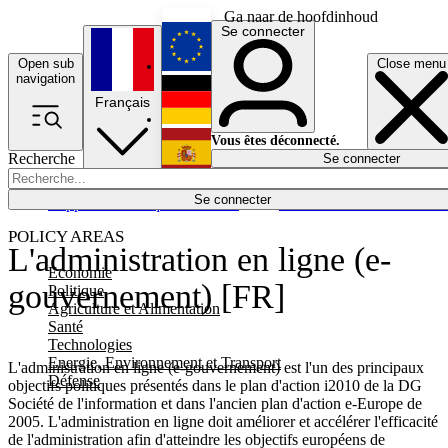
Ga naar de hoofdinhoud
Se connecter
Open sub
Close menu
English
navigation
Français
Deutsch
Vous êtes déconnecté.
Recherche
Se connecter
Español
Lumières éteintes
Se connecter
Rapporteur
Politique
Économie
Newsletters
Evénements
Em
POLICY AREAS
L'administration en ligne (e-
Economie
gouvernement) [FR]
Politique
Agriculture et Alimentation
Santé
Technologies
Energie, Environnement et Transport
L'administration en ligne (e-gouvernement) est l'un des principaux
Défense
objectifs politiques présentés dans le plan d'action i2010 de la DG
Société de l'information et dans l'ancien plan d'action e-Europe de
2005. L'administration en ligne doit améliorer et accélérer l'efficacité
de l'administration afin d'atteindre les objectifs européens de