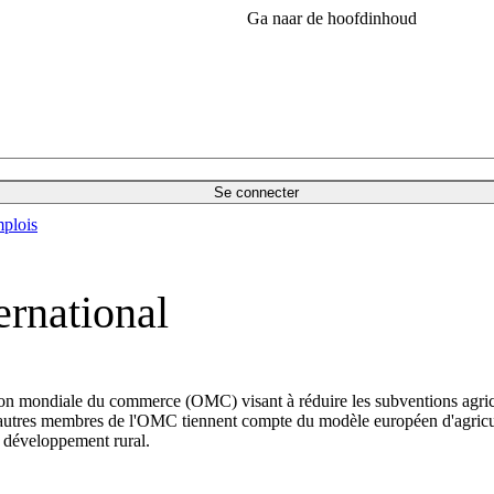
Ga naar de hoofdinhoud
Se connecter
plois
ernational
ion mondiale du commerce (OMC) visant à réduire les subventions agrico
es autres membres de l'OMC tiennent compte du modèle européen d'agricu
le développement rural.