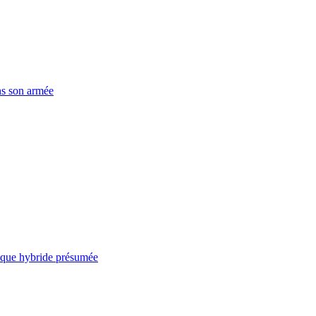
ns son armée
taque hybride présumée