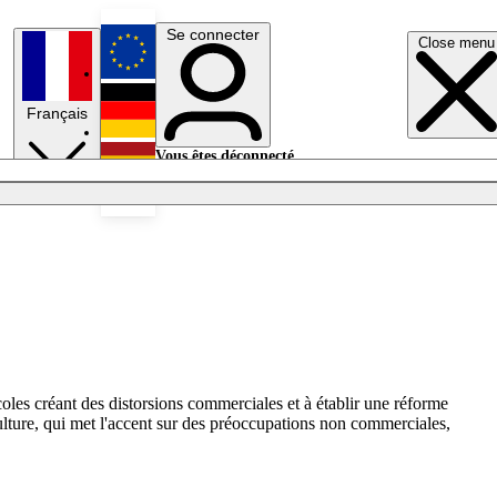
Se connecter
Close menu
English
Français
Deutsch
Vous êtes déconnecté.
Se connecter
Español
Lumières éteintes
les créant des distorsions commerciales et à établir une réforme
lture, qui met l'accent sur des préoccupations non commerciales,