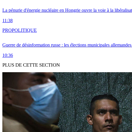
La pénurie d'énergie nucléaire en Hongrie ouvre la voie à la libéralis
11:38
PRO
POLITIQUE
Guerre de désinformation russe : les élections municipales allemandes 
10:36
PLUS DE CETTE SECTION