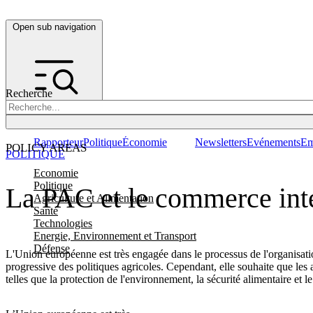
Open sub navigation
Recherche
Rapporteur
Politique
Économie
Newsletters
Evénements
Em
POLICY AREAS
POLITIQUE
Economie
Politique
La PAC et le commerce int
Agriculture et Alimentation
Santé
Technologies
Energie, Environnement et Transport
Défense
L'Union européenne est très engagée dans le processus de l'organisat
progressive des politiques agricoles. Cependant, elle souhaite que l
telles que la protection de l'environnement, la sécurité alimentaire et 