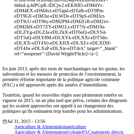
hhhuLq-hfPGpK-fDCjw2-eEKRB5-eDM4Yv-
eDM4EX-eDM4vz-eDTapd-eDTafb-eDT9Pm-
eDT9GE-eDM3sr-eDLWDe-eDT9pS-eDM3ct-
eDT9cU-eDT96y-eDM2PM-eDM2GB-eDM2xv-
eDM2hH-eDT7ZY-eDM1Lt-eDT7Jy-eDM19a-
eDLZYg-eDLZJa-eDLZkX-eDT6oQ-eDLYS4-
eDT5uQ-eDLY8M-eDLXYk-eDLXXi-eDT5do-
eDLXTr-eDT4Yo-eDLXHX-eDLXEv-eDLXDH-
eDT4Jw-eDLXsP-eDLXie-eDT4rA" target="_blank"
rel="noopener">[David Wright/Flickr]</a>]
En juin 2013, après des mois de marchandages sur les quotas, les
subventions et les mesures de protection de l’environnement, la
première réforme importante de la politique agricole commune
(PAC) a été approuvée après dix années d’immobilisme.
Toutefois, quand les nouvelles règles sont pleinement entrées en
vigueur en 2015, un an plus tard que prévu, certains des dirigeants
qui les avaient approuvées ont appelé à un changement des
politiques qu’ils estimaient trop lourdes pour les administrations.
Jul 31, 2015 - 13:56
Agriculture & Alimentation
agriculture
Agriculture & Alimentation
écologie
PAC
paiements directs