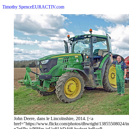
Timothy Spence
EURACTIV.com
John Deere, dans le Lincolnshire, 2014. [<a
href="https://www.flickr.com/photos/dhwright/13855508024/in/
n7n6Po-isP9Hm-iqUu8J-hD4ij8-hydxnt-hrRoeP-