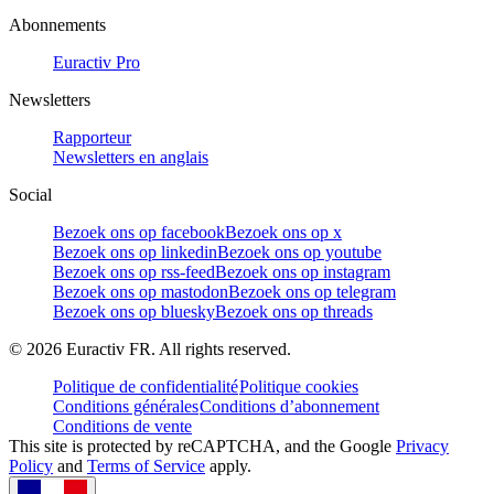
Abonnements
Euractiv Pro
Newsletters
Rapporteur
Newsletters en anglais
Social
Bezoek ons op facebook
Bezoek ons op x
Bezoek ons op linkedin
Bezoek ons op youtube
Bezoek ons op rss-feed
Bezoek ons op instagram
Bezoek ons op mastodon
Bezoek ons op telegram
Bezoek ons op bluesky
Bezoek ons op threads
©
2026
Euractiv FR. All rights reserved.
Politique de confidentialité
Politique cookies
Conditions générales
Conditions d’abonnement
Conditions de vente
This site is protected by reCAPTCHA, and the Google
Privacy
Policy
and
Terms of Service
apply.