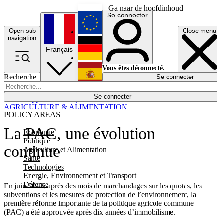
Ga naar de hoofdinhoud
Se connecter
Open sub
Close menu
English
navigation
Français
Deutsch
Vous êtes déconnecté.
Recherche
Se connecter
Español
Lumières éteintes
Se connecter
Rapporteur
Politique
Économie
Newsletters
Evénements
Em
AGRICULTURE & ALIMENTATION
POLICY AREAS
La PAC, une évolution
Economie
Politique
continue
Agriculture et Alimentation
Santé
Technologies
Energie, Environnement et Transport
Défense
En juin 2013, après des mois de marchandages sur les quotas, les
subventions et les mesures de protection de l’environnement, la
première réforme importante de la politique agricole commune
(PAC) a été approuvée après dix années d’immobilisme.