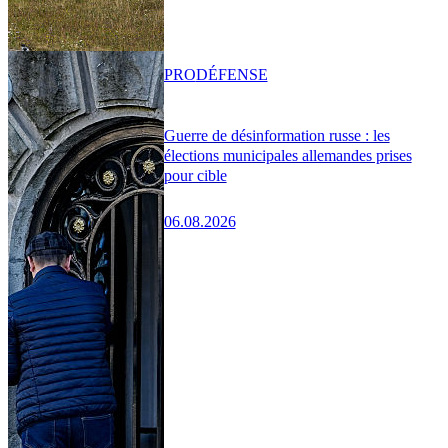
PRO
DÉFENSE
Guerre de désinformation russe : les
élections municipales allemandes prises
pour cible
06.08.2026