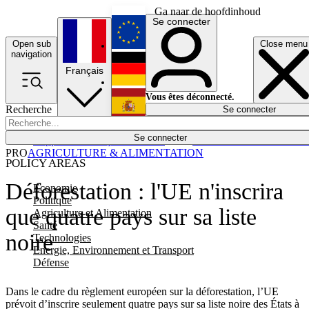
Ga naar de hoofdinhoud
Se connecter
Open sub
Close menu
English
navigation
Français
Deutsch
Vous êtes déconnecté.
Recherche
Se connecter
Español
Lumières éteintes
Se connecter
Rapporteur
Politique
Économie
Newsletters
Evénements
Em
PRO
AGRICULTURE & ALIMENTATION
POLICY AREAS
Déforestation : l'UE n'inscrira
Economie
Politique
que quatre pays sur sa liste
Agriculture et Alimentation
Santé
noire
Technologies
Energie, Environnement et Transport
Défense
Dans le cadre du règlement européen sur la déforestation, l’UE
prévoit d’inscrire seulement quatre pays sur sa liste noire des États à