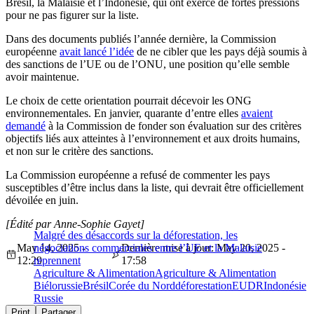
Brésil, la Malaisie et l’Indonésie, qui ont exercé de fortes pressions
pour ne pas figurer sur la liste.
Dans des documents publiés l’année dernière, la Commission
européenne
avait lancé l’idée
de ne cibler que les pays déjà soumis à
des sanctions de l’UE ou de l’ONU, une position qu’elle semble
avoir maintenue.
Le choix de cette orientation pourrait décevoir les ONG
environnementales. En janvier, quarante d’entre elles
avaient
demandé
à la Commission de fonder son évaluation sur des critères
objectifs liés aux atteintes à l’environnement et aux droits humains,
et non sur le critère des sanctions.
La Commission européenne a refusé de commenter les pays
susceptibles d’être inclus dans la liste, qui devrait être officiellement
dévoilée en juin.
[Édité par Anne-Sophie Gayet]
Malgré des désaccords sur la déforestation, les
May 14, 2025 -
négociations commerciales entre l’UE et la Malaisie
Dernière mise à jour: May 20, 2025 -
12:29
reprennent
17:58
Agriculture & Alimentation
Agriculture & Alimentation
Biélorussie
Brésil
Corée du Nord
déforestation
EUDR
Indonésie
Russie
Print
Partager