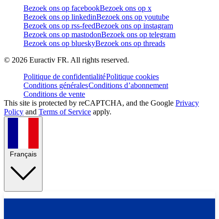
Bezoek ons op facebook
Bezoek ons op x
Bezoek ons op linkedin
Bezoek ons op youtube
Bezoek ons op rss-feed
Bezoek ons op instagram
Bezoek ons op mastodon
Bezoek ons op telegram
Bezoek ons op bluesky
Bezoek ons op threads
©
2026
Euractiv FR. All rights reserved.
Politique de confidentialité
Politique cookies
Conditions générales
Conditions d’abonnement
Conditions de vente
This site is protected by reCAPTCHA, and the Google
Privacy
Policy
and
Terms of Service
apply.
Français