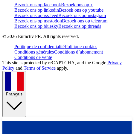
Bezoek ons op facebook
Bezoek ons op x
Bezoek ons op linkedin
Bezoek ons op youtube
Bezoek ons op rss-feed
Bezoek ons op instagram
Bezoek ons op mastodon
Bezoek ons op telegram
Bezoek ons op bluesky
Bezoek ons op threads
©
2026
Euractiv FR. All rights reserved.
Politique de confidentialité
Politique cookies
Conditions générales
Conditions d’abonnement
Conditions de vente
This site is protected by reCAPTCHA, and the Google
Privacy
Policy
and
Terms of Service
apply.
Français