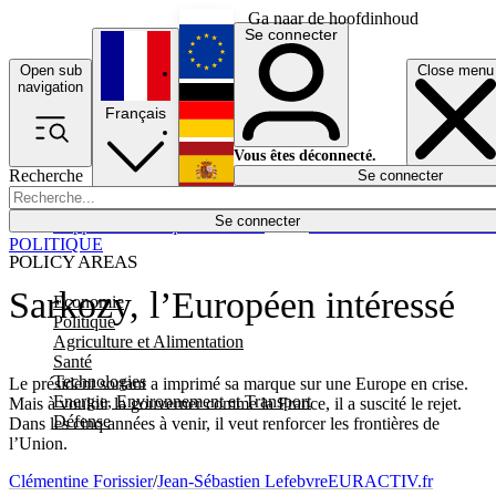
Ga naar de hoofdinhoud
Se connecter
Open sub
Close menu
English
navigation
Français
Deutsch
Vous êtes déconnecté.
Recherche
Se connecter
Español
Lumières éteintes
Se connecter
Rapporteur
Politique
Économie
Newsletters
Evénements
Em
POLITIQUE
POLICY AREAS
Sarkozy, l’Européen intéressé
Economie
Politique
Agriculture et Alimentation
Santé
Technologies
Le président sortant a imprimé sa marque sur une Europe en crise.
Energie, Environnement et Transport
Mais à vouloir la gouverner comme la France, il a suscité le rejet.
Défense
Dans les cinq années à venir, il veut renforcer les frontières de
l’Union.
Clémentine Forissier
/
Jean-Sébastien Lefebvre
EURACTIV.fr