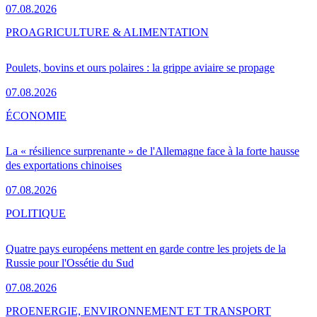
07.08.2026
PRO
AGRICULTURE & ALIMENTATION
Poulets, bovins et ours polaires : la grippe aviaire se propage
07.08.2026
ÉCONOMIE
La « résilience surprenante » de l'Allemagne face à la forte hausse
des exportations chinoises
07.08.2026
POLITIQUE
Quatre pays européens mettent en garde contre les projets de la
Russie pour l'Ossétie du Sud
07.08.2026
PRO
ENERGIE, ENVIRONNEMENT ET TRANSPORT