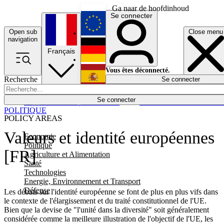
Ga naar de hoofdinhoud
Se connecter
Open sub
Close menu
English
navigation
Français
Deutsch
Vous êtes déconnecté.
Recherche
Se connecter
Español
Lumières éteintes
Se connecter
Rapporteur
Politique
Économie
Newsletters
Evénements
Em
POLITIQUE
POLICY AREAS
Valeurs et identité européennes
Economie
Politique
[FR]
Agriculture et Alimentation
Santé
Technologies
Energie, Environnement et Transport
Défense
Les débats sur l'identité européenne se font de plus en plus vifs dans
le contexte de l'élargissement et du traité constitutionnel de l'UE.
Bien que la devise de "l'unité dans la diversité" soit généralement
considérée comme la meilleure illustration de l'objectif de l'UE, les