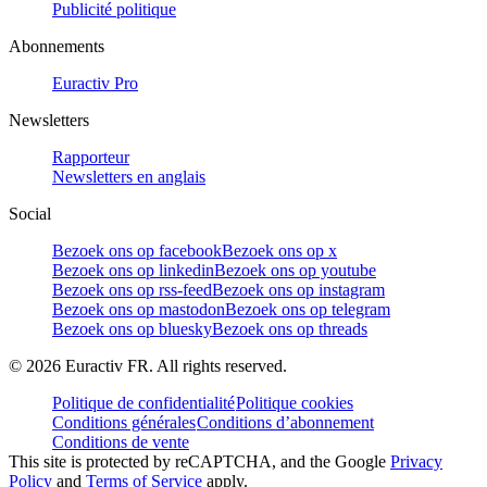
Publicité politique
Abonnements
Euractiv Pro
Newsletters
Rapporteur
Newsletters en anglais
Social
Bezoek ons op facebook
Bezoek ons op x
Bezoek ons op linkedin
Bezoek ons op youtube
Bezoek ons op rss-feed
Bezoek ons op instagram
Bezoek ons op mastodon
Bezoek ons op telegram
Bezoek ons op bluesky
Bezoek ons op threads
©
2026
Euractiv FR. All rights reserved.
Politique de confidentialité
Politique cookies
Conditions générales
Conditions d’abonnement
Conditions de vente
This site is protected by reCAPTCHA, and the Google
Privacy
Policy
and
Terms of Service
apply.