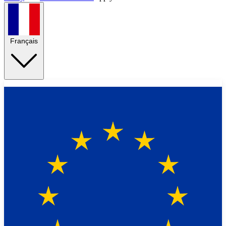
Français