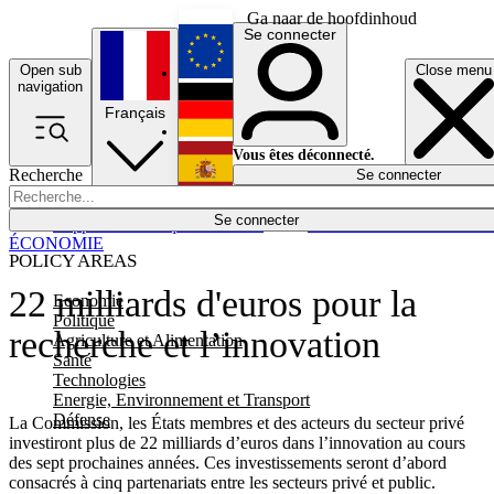
Ga naar de hoofdinhoud
Se connecter
Open sub
Close menu
English
navigation
Français
Deutsch
Vous êtes déconnecté.
Recherche
Se connecter
Español
Lumières éteintes
Se connecter
Rapporteur
Politique
Économie
Newsletters
Evénements
Em
ÉCONOMIE
POLICY AREAS
22 milliards d'euros pour la
Economie
Politique
recherche et l’innovation
Agriculture et Alimentation
Santé
Technologies
Energie, Environnement et Transport
Défense
La Commission, les États membres et des acteurs du secteur privé
investiront plus de 22 milliards d’euros dans l’innovation au cours
des sept prochaines années. Ces investissements seront d’abord
consacrés à cinq partenariats entre les secteurs privé et public.