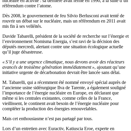
nucléaire en activité : sa dernière avait fermé en 1990, à la suite d’un
référendum contre l’atome.
Dès 2008, le gouvernement de feu Silvio Berlusconi avait tenté de
rouvrir un débat sur le nucléaire, mais un référendum en 2011 avait
mis fin à ses velléités.
Davide Tabarelli, président de la société de recherche sur l’énergie et
l’environnement Nomisma Energia, s’est ravi de la décision des
députés mercredi, alertant contre une situation écologique actuelle
qu’il juge désastreuse.
« S’il y a une urgence climatique, nous devons avoir des réacteurs
avancés de troisième génération immédiatement »
, ajoutant qu’une
initiative urgente de décarbonation devrait être lancée sans délai.
M. Tabarelli, qui a récemment été nommé envoyé spécial auprès de
l’ancienne usine sidérurgique Ilva de Tarente, a également souligné
l’importance de l’énergie nucléaire en Europe, en déclarant que
même si les centrales existantes, comme celles de la France,
vieillissent, le continent avait besoin de l’énergie nucléaire pour
compléter la production des énergies renouvelables.
Mais cet enthousiasme n’est pas partagé par tous.
Lors d’un entretien avec Euractiv, Katiuscia Eroe, experte en