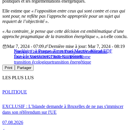
politiques et les réglementations énergétiques.
Elle estime que
« l’opposition entre ceux qui sont contre et ceux qui
sont pour, ne reflète pas l’approche appropriée pour un sujet qui
requiert de l’objectivité »
.
« Au contraire, je pense que cette décision est emblématique d’une
approche pragmatique de la transition énergétique »
, a-t-elle conclu.
Mar 7, 2024 - 07:09
Dernière mise à jour: Mar 7, 2024 - 08:19
Nucléaire : à Prague, Emmanuel Macron défend EDF
Energie, Environnement et Transport
décarbonation
face à la concurrence non-européenne
Énergie Nucléaire
G7
Italie
Nucléaire
Rome
transition écologique
transition énergétique
Print
Partager
LES PLUS LUS
POLITIQUE
EXCLUSIF : L'Islande demande à Bruxelles de ne pas s'immiscer
dans son référendum sur l'UE
07.08.2026