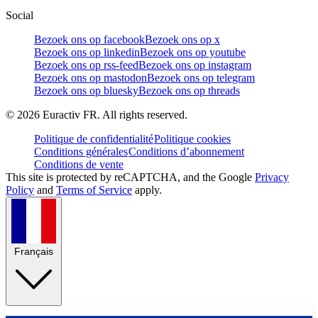
Social
Bezoek ons op facebook
Bezoek ons op x
Bezoek ons op linkedin
Bezoek ons op youtube
Bezoek ons op rss-feed
Bezoek ons op instagram
Bezoek ons op mastodon
Bezoek ons op telegram
Bezoek ons op bluesky
Bezoek ons op threads
©
2026
Euractiv FR. All rights reserved.
Politique de confidentialité
Politique cookies
Conditions générales
Conditions d’abonnement
Conditions de vente
This site is protected by reCAPTCHA, and the Google
Privacy
Policy
and
Terms of Service
apply.
Français