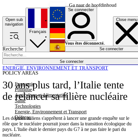
Ga naar de hoofdinhoud
Se connecter
Open sub
Close menu
English
navigation
Français
Deutsch
Vous êtes déconnecté.
Recherche
Se connecter
Español
Lumières éteintes
Se connecter
Rapporteur
Politique
Économie
Newsletters
Evénements
Em
ENERGIE, ENVIRONNEMENT ET TRANSPORT
POLICY AREAS
30 ans plus tard, l’Italie tente
Economie
Politique
de relancer sa filière nucléaire
Agriculture et Alimentation
Santé
Technologies
Energie, Environnement et Transport
Défense
Les députés italiens s'apprêtent à lancer une grande enquête sur le
rôle que le nucléaire pourrait jouer dans la transition écologique du
pays. L'Italie était le dernier pays du G7 à ne pas faire le pari du
nucléaire.