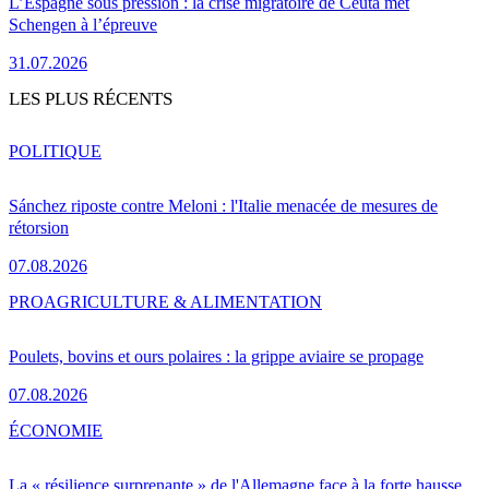
L’Espagne sous pression : la crise migratoire de Ceuta met
Schengen à l’épreuve
31.07.2026
LES PLUS RÉCENTS
POLITIQUE
Sánchez riposte contre Meloni : l'Italie menacée de mesures de
rétorsion
07.08.2026
PRO
AGRICULTURE & ALIMENTATION
Poulets, bovins et ours polaires : la grippe aviaire se propage
07.08.2026
ÉCONOMIE
La « résilience surprenante » de l'Allemagne face à la forte hausse