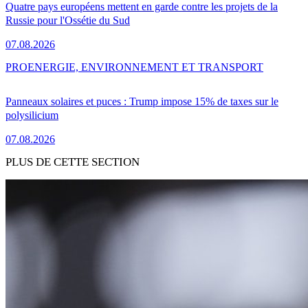
Quatre pays européens mettent en garde contre les projets de la
Russie pour l'Ossétie du Sud
07.08.2026
PRO
ENERGIE, ENVIRONNEMENT ET TRANSPORT
Panneaux solaires et puces : Trump impose 15% de taxes sur le
polysilicium
07.08.2026
PLUS DE CETTE SECTION