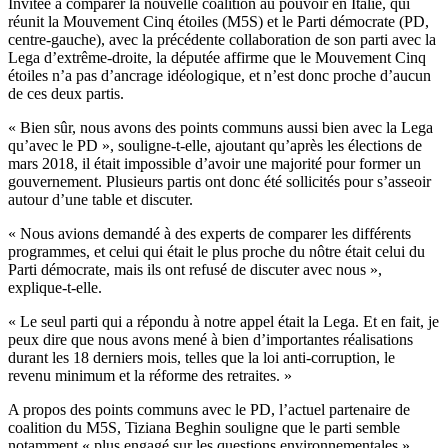
Invitée à comparer la nouvelle coalition au pouvoir en Italie, qui
réunit la Mouvement Cinq étoiles (M5S) et le Parti démocrate (PD,
centre-gauche), avec la précédente collaboration de son parti avec la
Lega d’extrême-droite, la députée affirme que le Mouvement Cinq
étoiles n’a pas d’ancrage idéologique, et n’est donc proche d’aucun
de ces deux partis.
« Bien sûr, nous avons des points communs aussi bien avec la Lega
qu’avec le PD », souligne-t-elle, ajoutant qu’après les élections de
mars 2018, il était impossible d’avoir une majorité pour former un
gouvernement. Plusieurs partis ont donc été sollicités pour s’asseoir
autour d’une table et discuter.
« Nous avions demandé à des experts de comparer les différents
programmes, et celui qui était le plus proche du nôtre était celui du
Parti démocrate, mais ils ont refusé de discuter avec nous »,
explique-t-elle.
« Le seul parti qui a répondu à notre appel était la Lega. Et en fait, je
peux dire que nous avons mené à bien d’importantes réalisations
durant les 18 derniers mois, telles que la loi anti-corruption, le
revenu minimum et la réforme des retraites. »
A propos des points communs avec le PD, l’actuel partenaire de
coalition du M5S, Tiziana Beghin souligne que le parti semble
notamment « plus engagé sur les questions environnementales ».