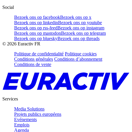
Social
Bezoek ons op facebook
Bezoek ons op x
Bezoek ons op linkedin
Bezoek ons op youtube
Bezoek ons op rss-feed
Bezoek ons op instagram
Bezoek ons op mastodon
Bezoek ons op telegram
Bezoek ons op bluesky
Bezoek ons op threads
©
2026
Euractiv FR
Politique de confidentialité
Politique cookies
Conditions générales
Conditions d’abonnement
Conditions de vente
Services
Media Solutions
Projets publics européens
Evénements
Emplois
Agenda