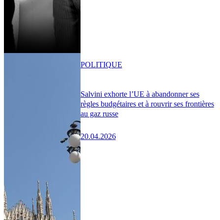
POLITIQUE
Salvini exhorte l’UE à abandonner ses
règles budgétaires et à rouvrir ses frontières
au gaz russe
20.04.2026