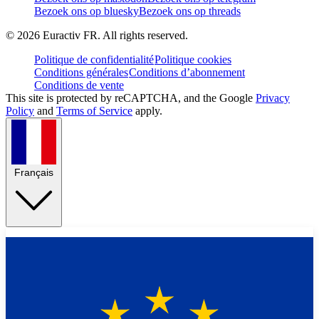
Bezoek ons op bluesky
Bezoek ons op threads
©
2026
Euractiv FR. All rights reserved.
Politique de confidentialité
Politique cookies
Conditions générales
Conditions d’abonnement
Conditions de vente
This site is protected by reCAPTCHA, and the Google
Privacy
Policy
and
Terms of Service
apply.
Français