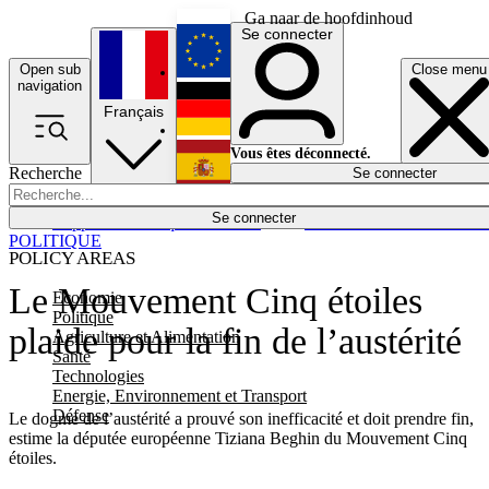
Ga naar de hoofdinhoud
Se connecter
Open sub
Close menu
English
navigation
Français
Deutsch
Vous êtes déconnecté.
Recherche
Se connecter
Español
Lumières éteintes
Se connecter
Rapporteur
Politique
Économie
Newsletters
Evénements
Em
POLITIQUE
POLICY AREAS
Le Mouvement Cinq étoiles
Economie
Politique
plaide pour la fin de l’austérité
Agriculture et Alimentation
Santé
Technologies
Energie, Environnement et Transport
Défense
Le dogme de l’austérité a prouvé son inefficacité et doit prendre fin,
estime la députée européenne Tiziana Beghin du Mouvement Cinq
étoiles.