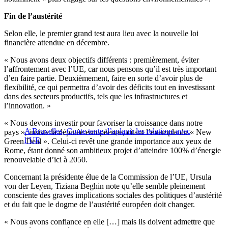
Fin de l’austérité
Selon elle, le premier grand test aura lieu avec la nouvelle loi
financière attendue en décembre.
« Nous avons deux objectifs différents : premièrement, éviter
l’affrontement avec l’UE, car nous pensons qu’il est très important
d’en faire partie. Deuxièmement, faire en sorte d’avoir plus de
flexibilité, ce qui permettra d’avoir des déficits tout en investissant
dans des secteurs productifs, tels que les infrastructures et
l’innovation. »
« Nous devons investir pour favoriser la croissance dans notre
A Bruxelles, Conte tente d’aplanir les relations avec
pays », insiste la députée européenne, citant l’exemple du « New
l’UE
Green Deal ». Celui-ci revêt une grande importance aux yeux de
Rome, étant donné son ambitieux projet d’atteindre 100% d’énergie
renouvelable d’ici à 2050.
Concernant la présidente élue de la Commission de l’UE, Ursula
von der Leyen, Tiziana Beghin note qu’elle semble pleinement
consciente des graves implications sociales des politiques d’austérité
et du fait que le dogme de l’austérité européen doit changer.
« Nous avons confiance en elle […] mais ils doivent admettre que