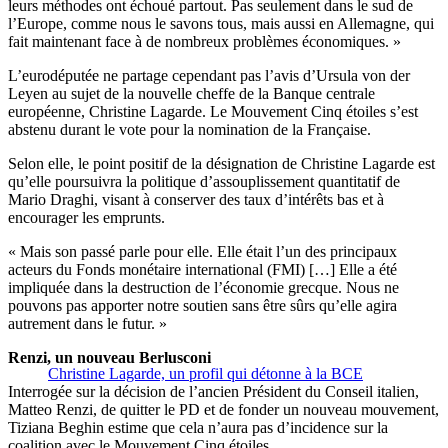
leurs méthodes ont échoué partout. Pas seulement dans le sud de
l’Europe, comme nous le savons tous, mais aussi en Allemagne, qui
fait maintenant face à de nombreux problèmes économiques. »
L’eurodéputée ne partage cependant pas l’avis d’Ursula von der
Leyen au sujet de la nouvelle cheffe de la Banque centrale
européenne, Christine Lagarde. Le Mouvement Cinq étoiles s’est
abstenu durant le vote pour la nomination de la Française.
Selon elle, le point positif de la désignation de Christine Lagarde est
qu’elle poursuivra la politique d’assouplissement quantitatif de
Mario Draghi, visant à conserver des taux d’intérêts bas et à
encourager les emprunts.
« Mais son passé parle pour elle. Elle était l’un des principaux
acteurs du Fonds monétaire international (FMI) […] Elle a été
impliquée dans la destruction de l’économie grecque. Nous ne
pouvons pas apporter notre soutien sans être sûrs qu’elle agira
autrement dans le futur. »
Renzi, un nouveau Berlusconi
Christine Lagarde, un profil qui détonne à la BCE
Interrogée sur la décision de l’ancien Président du Conseil italien,
Matteo Renzi, de quitter le PD et de fonder un nouveau mouvement,
Tiziana Beghin estime que cela n’aura pas d’incidence sur la
coalition avec le Mouvement Cinq étoiles.