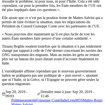
résoudre le problème, ni pour nous, ni pour l’Italie. Cela a été utile
cependant, car pour la première fois, les États membres de l’UE ont
été plus impliqués dans ces questions ».
Elle ajoute que ce n’est pas la position ferme de Matteo Salvini qui a
permis de faire évoluer la situation, mais les négociations du
Président du Conseil Guiseppe Conte avec les partenaires de l’UE.
« Nous pouvons dire maintenant qu’il est plus facile de voir les
autres États membres faire preuve d’une certaine solidarité. »
Tiziana Beghin soutient toutefois que la situation n’a pas totalement
changé par rapport à celle de l’été dernier concernant les navires des
ONG transportant des migrants. Mais au moins les gens ne restent
plus sur un bateau dix jours durant avant d’accoster finalement en
Italie.
L’eurodéputée affirme cependant que le nouveau gouvernement
italien ne pratiquera pas une politique de « port ouvert », ajoutant
que ni l’Italie, ni la Grèce, ni l’Espagne ne peuvent gérer seules la
question migratoire.
Sep 20, 2019 -
Dernière mise à jour: Sep 20, 2019 -
09:03
11:46
Politique
austerité
Giuseppe Conte
Italie
Lega
M5S
Matteo Renzi
Matteo Salvini