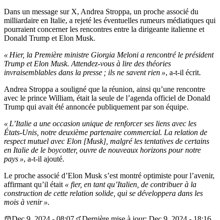
Dans un message sur X, Andrea Stroppa, un proche associé du
milliardaire en Italie, a rejeté les éventuelles rumeurs médiatiques qui
pourraient concerner les rencontres entre la dirigeante italienne et
Donald Trump et Elon Musk.
« Hier, la Première ministre Giorgia Meloni a rencontré le président
Trump et Elon Musk. Attendez-vous à lire des théories
invraisemblables dans la presse ; ils ne savent rien »
, a-t-il écrit.
Andrea Stroppa a souligné que la réunion, ainsi qu’une rencontre
avec le prince William, était la seule de l’agenda officiel de Donald
Trump qui avait été annoncée publiquement par son équipe.
« L’Italie a une occasion unique de renforcer ses liens avec les
États-Unis, notre deuxième partenaire commercial. La relation de
respect mutuel avec Elon [Musk], malgré les tentatives de certains
en Italie de le boycotter, ouvre de nouveaux horizons pour notre
pays »
, a-t-il ajouté.
Le proche associé d’Elon Musk s’est montré optimiste pour l’avenir,
affirmant qu’il était
« fier, en tant qu’Italien, de contribuer à la
construction de cette relation solide, qui se développera dans les
mois à venir ».
Dec 9, 2024 - 08:07
Dernière mise à jour: Dec 9, 2024 - 18:16