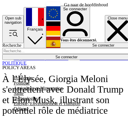
Ga naar de hoofdinhoud
Se connecter
Open sub
Close menu
English
navigation
Français
Deutsch
Vous êtes déconnecté.
Recherche
Se connecter
Español
Lumières éteintes
Se connecter
Rapporteur
Politique
Économie
Newsletters
Evénements
Em
POLITIQUE
POLICY AREAS
À l’Élysée, Giorgia Meloni
Economie
Politique
s'entretient avec Donald Trump
Agriculture et Alimentation
Santé
et Elon Musk, illustrant son
Technologies
Energie, Environnement et Transport
potentiel rôle de médiatrice
Défense