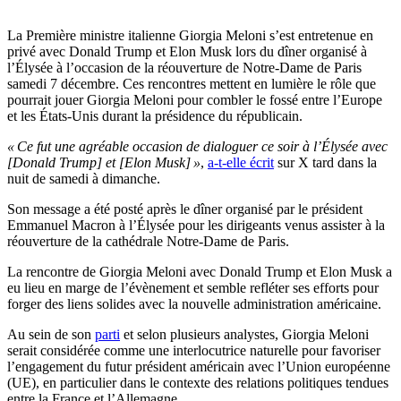
La Première ministre italienne Giorgia Meloni s’est entretenue en
privé avec Donald Trump et Elon Musk lors du dîner organisé à
l’Élysée à l’occasion de la réouverture de Notre-Dame de Paris
samedi 7 décembre. Ces rencontres mettent en lumière le rôle que
pourrait jouer Giorgia Meloni pour combler le fossé entre l’Europe
et les États-Unis durant la présidence du républicain.
« Ce fut une agréable occasion de dialoguer ce soir à l’Élysée avec
[Donald Trump] et [Elon Musk] »
,
a-t-elle écrit
sur X tard dans la
nuit de samedi à dimanche.
Son message a été posté après le dîner organisé par le président
Emmanuel Macron à l’Élysée pour les dirigeants venus assister à la
réouverture de la cathédrale Notre-Dame de Paris.
La rencontre de Giorgia Meloni avec Donald Trump et Elon Musk a
eu lieu en marge de l’évènement et semble refléter ses efforts pour
forger des liens solides avec la nouvelle administration américaine.
Au sein de son
parti
et selon plusieurs analystes, Giorgia Meloni
serait considérée comme une interlocutrice naturelle pour favoriser
l’engagement du futur président américain avec l’Union européenne
(UE), en particulier dans le contexte des relations politiques tendues
entre la France et l’Allemagne.