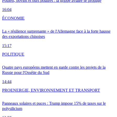
Poulets, bovins et ours polaires : la grippe aviaire se propage
16:04
ÉCONOMIE
La « résilience surprenante » de l'Allemagne face à la forte hausse
des exportations chinoises
15:17
POLITIQUE
Quatre pays européens mettent en garde contre les projets de la
Russie pour l'Ossétie du Sud
14:44
PRO
ENERGIE, ENVIRONNEMENT ET TRANSPORT
Panneaux solaires et puces : Trump impose 15% de taxes sur le
polysilicium