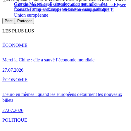
Giorgia Meloni est l’« interlocutrice naturelle » de
Politique
Technologies
Chine
Donald Trump
Elon Musk
Elysée
Donald Trump en Europe, selon son camp politique
États-Unis
Europe
Giorgia Meloni
International
Italie
UE
Union européenne
Print
Partager
LES PLUS LUS
ÉCONOMIE
Merci la Chine : elle a sauvé l’économie mondiale
27.07.2026
ÉCONOMIE
L’euro en mèmes : quand les Européens détournent les nouveaux
billets
27.07.2026
POLITIQUE