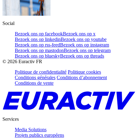
Social
Bezoek ons op facebook
Bezoek ons op x
Bezoek ons op linkedin
Bezoek ons op youtube
Bezoek ons op rss-feed
Bezoek ons op instagram
Bezoek ons op mastodon
Bezoek ons op telegram
Bezoek ons op bluesky
Bezoek ons op threads
©
2026
Euractiv FR
Politique de confidentialité
Politique cookies
Conditions générales
Conditions d’abonnement
Conditions de vente
Services
Media Solutions
Projets publics européens