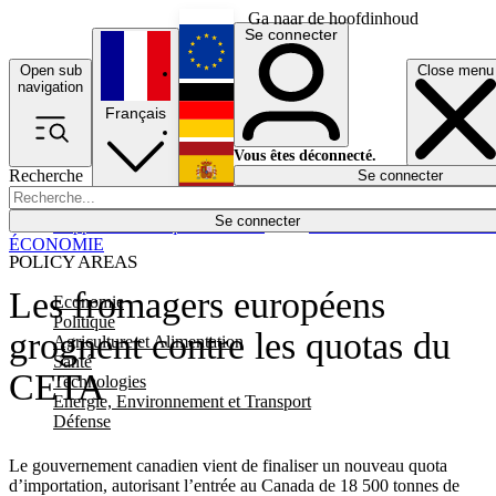
Ga naar de hoofdinhoud
Se connecter
Open sub
Close menu
English
navigation
Français
Deutsch
Vous êtes déconnecté.
Recherche
Se connecter
Español
Lumières éteintes
Se connecter
Rapporteur
Politique
Économie
Newsletters
Evénements
Em
ÉCONOMIE
POLICY AREAS
Les fromagers européens
Economie
Politique
grognent contre les quotas du
Agriculture et Alimentation
Santé
CETA
Technologies
Energie, Environnement et Transport
Défense
Le gouvernement canadien vient de finaliser un nouveau quota
d’importation, autorisant l’entrée au Canada de 18 500 tonnes de