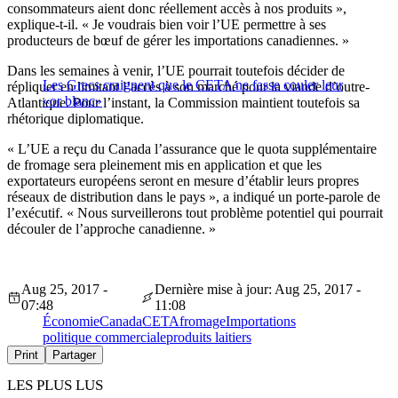
consommateurs aient donc réellement accès à nos produits »,
explique-t-il. « Je voudrais bien voir l’UE permettre à ses
producteurs de bœuf de gérer les importations canadiennes. »
Dans les semaines à venir, l’UE pourrait toutefois décider de
Les Grecs craignent que le CETA ne fasse couler leur
répliquer en limitant l’accès à son marché pour la viande d’outre-
«or blanc»
Atlantique. Pour l’instant, la Commission maintient toutefois sa
rhétorique diplomatique.
« L’UE a reçu du Canada l’assurance que le quota supplémentaire
de fromage sera pleinement mis en application et que les
exportateurs européens seront en mesure d’établir leurs propres
réseaux de distribution dans le pays », a indiqué un porte-parole de
l’exécutif. « Nous surveillerons tout problème potentiel qui pourrait
découler de l’approche canadienne. »
Aug 25, 2017 -
Dernière mise à jour: Aug 25, 2017 -
07:48
11:08
Économie
Canada
CETA
fromage
Importations
politique commerciale
produits laitiers
Print
Partager
LES PLUS LUS