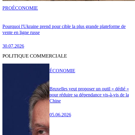
PRO
ÉCONOMIE
Pourquoi l'Ukraine prend pour cible la plus grande plateforme de
vente en ligne russe
30.07.2026
POLITIQUE COMMERCIALE
ÉCONOMIE
Bruxelles veut proposer un outil « dédié »
pour réduire sa dépendance vis-à-vis de la
Chine
05.06.2026