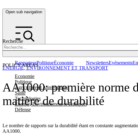
Open sub navigation
Recherche
Rapporteur
Politique
Économie
Newsletters
Evénements
Em
POLICY AREAS
ENERGIE, ENVIRONNEMENT ET TRANSPORT
Economie
Politique
AA1000: première norme de c
Agriculture et Alimentation
Santé
matière de durabilité
Technologies
Energie, Environnement et Transport
Défense
Le nombre de rapports sur la durabilité étant en constante augmentatio
AA1000.