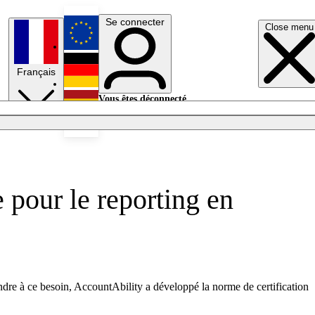
Se connecter
Close menu
English
Français
Deutsch
Vous êtes déconnecté.
Se connecter
Español
Lumières éteintes
 pour le reporting en
ondre à ce besoin, AccountAbility a développé la norme de certification