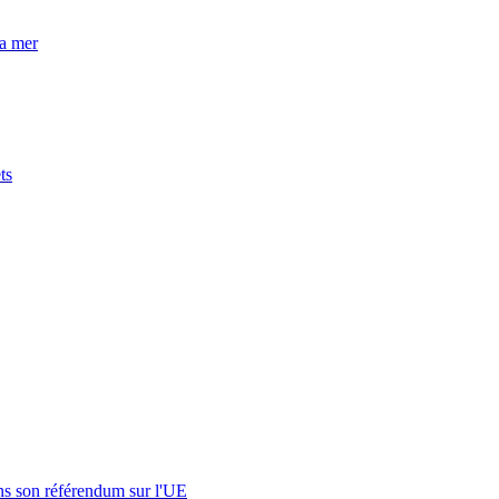
la mer
ts
s son référendum sur l'UE