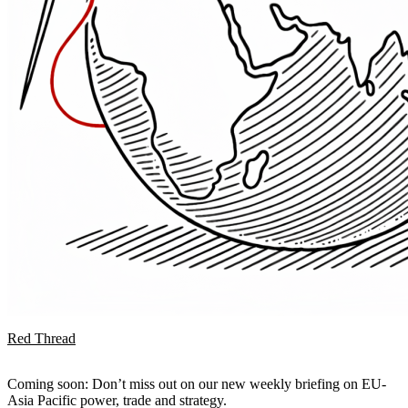
Red Thread
Coming soon: Don’t miss out on our new weekly briefing on EU-
Asia Pacific power, trade and strategy.