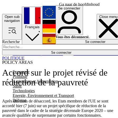
Ga naar de hoofdinhoud
Se connecter
Open sub
Close menu
English
navigation
Français
Deutsch
Vous êtes déconnecté.
Recherche
Se connecter
Español
Lumières éteintes
Se connecter
Rapporteur
Politique
Économie
Newsletters
Evénements
Em
POLITIQUE
POLICY AREAS
Accord sur le projet révisé de
Economie
Politique
réduction de la pauvreté
Agriculture et Alimentation
Santé
Technologies
Energie, Environnement et Transport
Défense
Après des mois de désaccord, les Etats membres de l'UE se sont
accordé hier (7 juin) sur un projet spécifique de réduction de la
pauvreté dans le cadre de la stratégie décennale Europe 2020 – une
avancée qualifiée de surprenante par certains fonctionnaires.