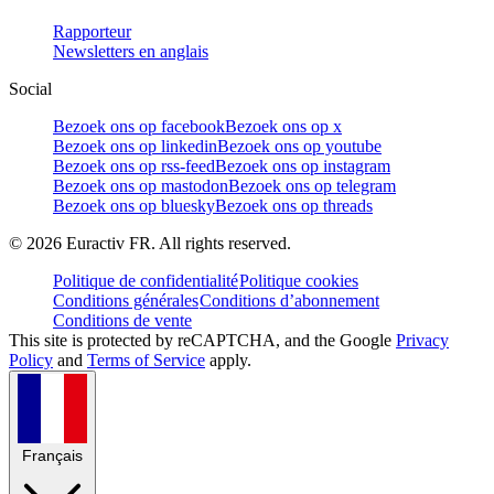
Rapporteur
Newsletters en anglais
Social
Bezoek ons op facebook
Bezoek ons op x
Bezoek ons op linkedin
Bezoek ons op youtube
Bezoek ons op rss-feed
Bezoek ons op instagram
Bezoek ons op mastodon
Bezoek ons op telegram
Bezoek ons op bluesky
Bezoek ons op threads
©
2026
Euractiv FR. All rights reserved.
Politique de confidentialité
Politique cookies
Conditions générales
Conditions d’abonnement
Conditions de vente
This site is protected by reCAPTCHA, and the Google
Privacy
Policy
and
Terms of Service
apply.
Français