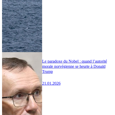
Le paradoxe du Nobel : quand l’autorité
morale norvégienne se heurte à Donald
Trump
21.01.2026