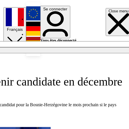
Se connecter
Close menu
English
Français
Deutsch
Vous êtes déconnecté.
Se connecter
Español
Lumières éteintes
enir candidate en décembre
de candidat pour la Bosnie-Herzégovine le mois prochain si le pays