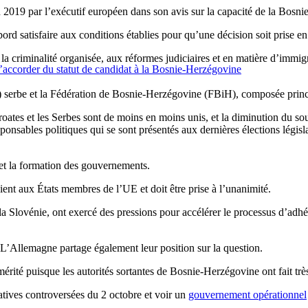
en 2019 par l’exécutif européen dans son avis sur la capacité de la Bosn
ord satisfaire aux conditions établies pour qu’une décision soit prise e
et la criminalité organisée, aux réformes judiciaires et en matière d’immigr
ccorder du statut de candidat à la Bosnie-Herzégovine
 serbe et la Fédération de Bosnie-Herzégovine (FBiH), composée princ
oates et les Serbes sont de moins en moins unis, et la diminution du sout
esponsables politiques qui se sont présentés aux dernières élections lé
s et la formation des gouvernements.
ient aux États membres de l’UE et doit être prise à l’unanimité.
la Slovénie, ont exercé des pressions pour accélérer le processus d’ad
 L’Allemagne partage également leur position sur la question.
 mérité puisque les autorités sortantes de Bosnie-Herzégovine ont fait tr
slatives controversées du 2 octobre et voir un
gouvernement opérationnel