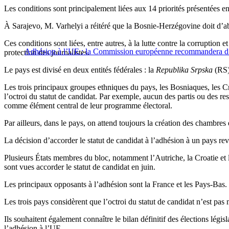
Les conditions sont principalement liées aux 14 priorités présentées 
À Sarajevo, M. Varhelyi a réitéré que la Bosnie-Herzégovine doit d’ab
Ces conditions sont liées, entre autres, à la lutte contre la corruption 
Adhésion à l’UE : la Commission européenne recommandera d’a
protection des journalistes.
Le pays est divisé en deux entités fédérales : la
Republika Srpska
(RS)
Les trois principaux groupes ethniques du pays, les Bosniaques, les Cr
l’octroi du statut de candidat. Par exemple, aucun des partis ou des r
comme élément central de leur programme électoral.
Par ailleurs, dans le pays, on attend toujours la création des chambre
La décision d’accorder le statut de candidat à l’adhésion à un pays rev
Plusieurs États membres du bloc, notamment l’Autriche, la Croatie et 
sont vues accorder le statut de candidat en juin.
Les principaux opposants à l’adhésion sont la France et les Pays-Bas.
Les trois pays considèrent que l’octroi du statut de candidat n’est pas
Ils souhaitent également connaître le bilan définitif des élections légi
l’adhésion à l’UE.