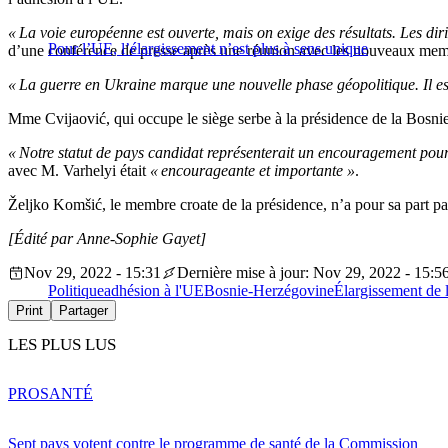
« La voie européenne est ouverte, mais on exige des résultats. Les diri
Pour l’UE, l’élargissement n’est plus à sens unique
d’une conférence de presse après une réunion avec les nouveaux membr
« La guerre en Ukraine marque une nouvelle phase géopolitique. Il est
Mme Cvijaović, qui occupe le siège serbe à la présidence de la Bosnie
« Notre statut de pays candidat représenterait un encouragement pour
avec M. Varhelyi était
« encourageante et importante »
.
Željko Komšić, le membre croate de la présidence, n’a pour sa part pas
[Édité par Anne-Sophie Gayet]
Nov 29, 2022 - 15:31
Dernière mise à jour: Nov 29, 2022 - 15:5
Politique
adhésion à l'UE
Bosnie-Herzégovine
Élargissement de 
Print
Partager
LES PLUS LUS
PRO
SANTÉ
Sept pays votent contre le programme de santé de la Commission