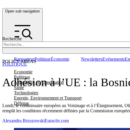
Open sub navigation
Recherche
Rapporteur
Politique
Économie
Newsletters
Evénements
Em
POLICY AREAS
POLITIQUE
Economie
Politique
Adhésion à l’UE : la Bosni
Agriculture et Alimentation
Santé
Technologies
Energie, Environnement et Transport
Défense
Lundi, le commissaire européen au Voisinage et à l’Élargissement, Oliv
remplit les conditions récemment définies par la Commission europée
Alexandra Brzozowski
Euractiv.com