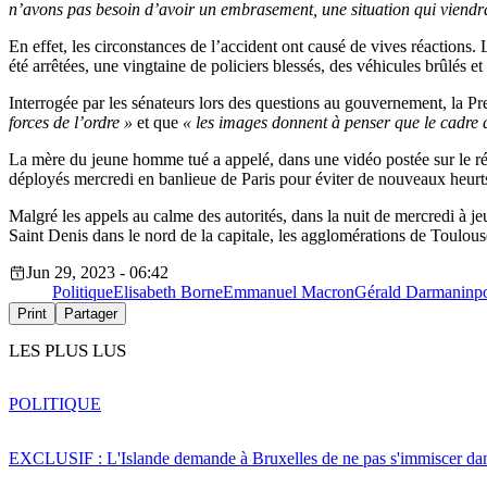
n’avons pas besoin d’avoir un embrasement, une situation qui viendr
En effet, les circonstances de l’accident ont causé de vives réactions. 
été arrêtées, une vingtaine de policiers blessés, des véhicules brûlés
Interrogée par les sénateurs lors des questions au gouvernement, la Pr
forces de l’ordre »
et que
« les images donnent à penser que le cadre d
La mère du jeune homme tué a appelé, dans une vidéo postée sur le rés
déployés mercredi en banlieue de Paris pour éviter de nouveaux heurt
Malgré les appels au calme des autorités, dans la nuit de mercredi à je
Saint Denis dans le nord de la capitale, les agglomérations de Toulou
Jun 29, 2023 - 06:42
Politique
Elisabeth Borne
Emmanuel Macron
Gérald Darmanin
p
Print
Partager
LES PLUS LUS
POLITIQUE
EXCLUSIF : L'Islande demande à Bruxelles de ne pas s'immiscer dan