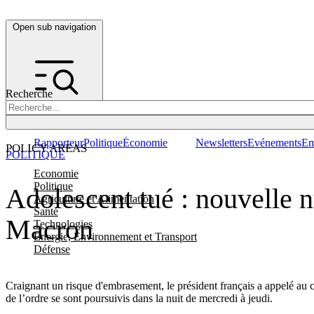
Open sub navigation
Recherche
Rapporteur
Politique
Économie
Newsletters
Evénements
Em
POLICY AREAS
POLITIQUE
Economie
Politique
Adolescent tué : nouvelle 
Agriculture et Alimentation
Santé
Macron
Technologies
Energie, Environnement et Transport
Défense
Craignant un risque d'embrasement, le président français a appelé au ca
de l’ordre se sont poursuivis dans la nuit de mercredi à jeudi.