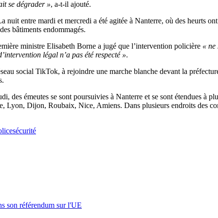
ait se dégrader »
, a-t-il ajouté.
La nuit entre mardi et mercredi a été agitée à Nanterre, où des heurts ont
 et des bâtiments endommagés.
emière ministre Elisabeth Borne a jugé que l’intervention policière
«
ne
’intervention légal n’a pas été respecté »
.
eau social TikTok, à rejoindre une marche blanche devant la préfecture 
s.
udi, des émeutes se sont poursuivies à Nanterre et se sont étendues à plu
se, Lyon, Dijon, Roubaix, Nice, Amiens. Dans plusieurs endroits des com
olice
sécurité
s son référendum sur l'UE