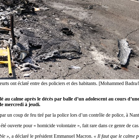
 heurts ont éclaté entre des policiers et des habitants. [Mohammed Badr
 au calme après le décès par balle d’un adolescent au cours d’une i
 de mercredi à jeudi.
ar un coup de feu tiré par la police lors d’un contrôle de police, à Nan
 été ouverte pour « homicide volontaire », fait rare dans ce genre de cas
ble »
, a déclaré le président Emmanuel Macron.
« Il faut que le calme p