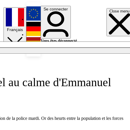
Se connecter
Close menu
English
Français
Deutsch
Vous êtes déconnecté.
Se connecter
Español
Lumières éteintes
ppel au calme d'Emmanuel
n de la police mardi. Or des heurts entre la population et les forces