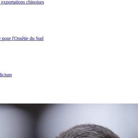
s exportations chinoises
e pour l'Ossétie du Sud
licium