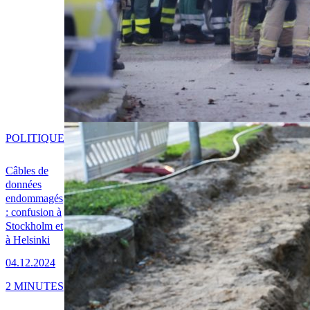
POLITIQUE
Câbles de
données
endommagés
: confusion à
Stockholm et
à Helsinki
04.12.2024
2 MINUTES