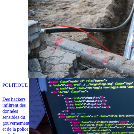
POLITIQUE
Des hackers
infiltrent des
données
sensibles du
gouvernement
et de la police