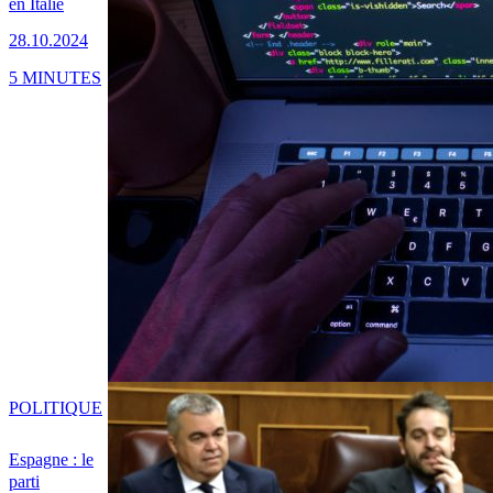
en Italie
28.10.2024
5 MINUTES
POLITIQUE
Espagne : le
parti