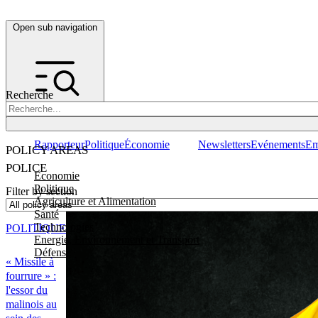
Open sub navigation
Recherche
Rapporteur
Politique
Économie
Newsletters
Evénements
Em
POLICY AREAS
POLICE
Economie
Politique
Filter by section
Agriculture et Alimentation
Santé
Technologies
POLITIQUE
Energie, Environnement et Transport
Défense
« Missile à
fourrure » :
l'essor du
malinois au