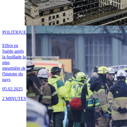
POLITIQUE
Effroi en
Suède après
la fusillade la
plus
meurtrière de
l'histoire du
pays
05.02.2025
2 MINUTES