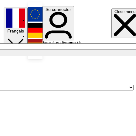
Se connecter
Close menu
English
Français
Deutsch
Vous êtes déconnecté.
Se connecter
Español
Lumières éteintes