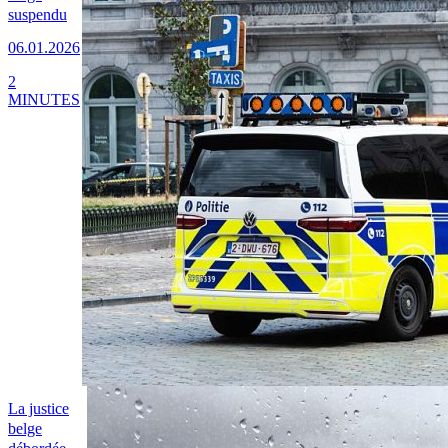
suspendu
06.01.2026
2
MINUTES
La justice
belge