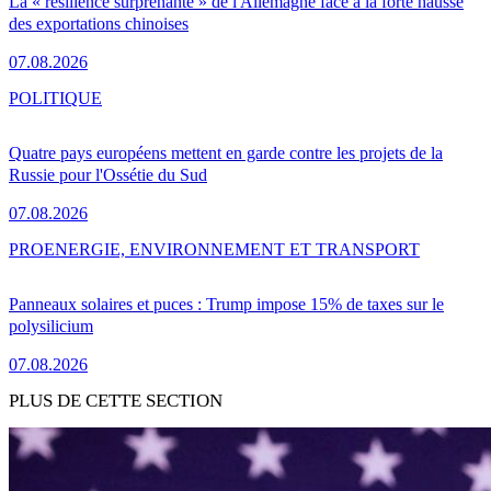
La « résilience surprenante » de l'Allemagne face à la forte hausse
des exportations chinoises
07.08.2026
POLITIQUE
Quatre pays européens mettent en garde contre les projets de la
Russie pour l'Ossétie du Sud
07.08.2026
PRO
ENERGIE, ENVIRONNEMENT ET TRANSPORT
Panneaux solaires et puces : Trump impose 15% de taxes sur le
polysilicium
07.08.2026
PLUS DE CETTE SECTION