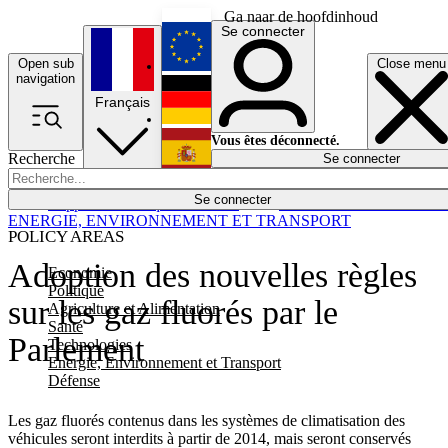
Ga naar de hoofdinhoud
Se connecter
Open sub
Close menu
English
navigation
Français
Deutsch
Vous êtes déconnecté.
Recherche
Se connecter
Español
Lumières éteintes
Se connecter
Rapporteur
Politique
Économie
Newsletters
Evénements
Em
ENERGIE, ENVIRONNEMENT ET TRANSPORT
POLICY AREAS
Adoption des nouvelles règles
Economie
Politique
sur les gaz fluorés par le
Agriculture et Alimentation
Santé
Parlement
Technologies
Energie, Environnement et Transport
Défense
Les gaz fluorés contenus dans les systèmes de climatisation des
véhicules seront interdits à partir de 2014, mais seront conservés