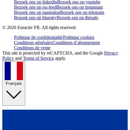
Bezoek ons op linkedin
Bezoek ons op youtube
Bezoek ons op rss-feed
Bezoek ons op instagram
Bezoek ons op mastodon
Bezoek ons op telegram
Bezoek ons op bluesky
Bezoek ons op threads
©
2026
Euractiv FR. All rights reserved.
Politique de confidentialité
Politique cookies
Conditions générales
Conditions d’abonnement
Conditions de vente
This site is protected by reCAPTCHA, and the Google
Privacy
Policy
and
Terms of Service
apply.
Français