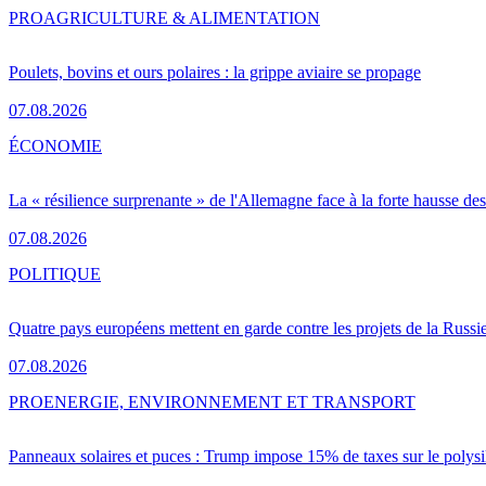
PRO
AGRICULTURE & ALIMENTATION
Poulets, bovins et ours polaires : la grippe aviaire se propage
07.08.2026
ÉCONOMIE
La « résilience surprenante » de l'Allemagne face à la forte hausse de
07.08.2026
POLITIQUE
Quatre pays européens mettent en garde contre les projets de la Russi
07.08.2026
PRO
ENERGIE, ENVIRONNEMENT ET TRANSPORT
Panneaux solaires et puces : Trump impose 15% de taxes sur le polysi