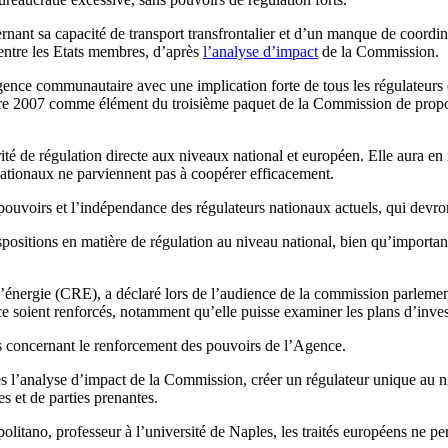
ant sa capacité de transport transfrontalier et d’un manque de coordinat
é entre les Etats membres, d’après
l’analyse d’impact
de la Commission.
ence communautaire avec une implication forte de tous les régulateurs
bre 2007 comme élément du troisième paquet de la Commission de proposit
 de régulation directe aux niveaux national et européen. Elle aura en re
s nationaux ne parviennent pas à coopérer efficacement.
pouvoirs et l’indépendance des régulateurs nationaux actuels, qui devr
itions en matière de régulation au niveau national, bien qu’importante
l’énergie (CRE), a déclaré lors de l’audience de la commission parleme
nce soient renforcés, notamment qu’elle puisse examiner les plans d’inves
s concernant le renforcement des pouvoirs de l’Agence.
s l’analyse d’impact de la Commission, créer un régulateur unique au ni
s et de parties prenantes.
politano, professeur à l’université de Naples, les traités européens ne