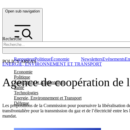
Open sub navigation
Recherche
Rapporteur
Politique
Économie
Newsletters
Evénements
Em
POLICY AREAS
ENERGIE, ENVIRONNEMENT ET TRANSPORT
Economie
Politique
Agence de coopération de l'
Agriculture et Alimentation
Santé
Technologies
Energie, Environnement et Transport
Défense
Les propositions de la Commission pour poursuivre la libéralisation 
transfrontalière pour la transmission du gaz et de l’électricité entre
mandat.