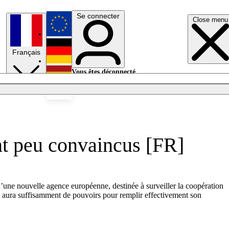
Se connecter
Close menu
English
Français
Deutsch
Vous êtes déconnecté.
Se connecter
Español
Lumières éteintes
ont peu convaincus [FR]
’une nouvelle agence européenne, destinée à surveiller la coopération
nce aura suffisamment de pouvoirs pour remplir effectivement son