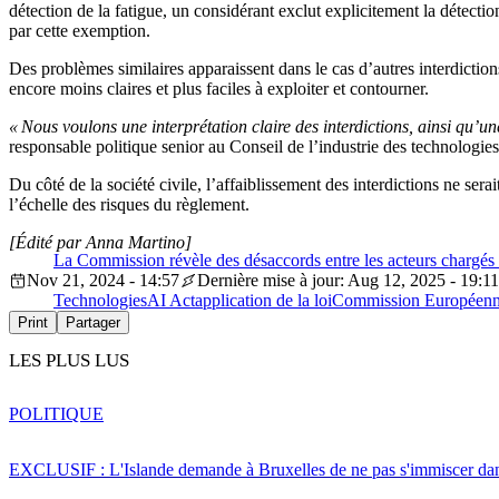
détection de la fatigue, un considérant exclut explicitement la détect
par cette exemption.
Des problèmes similaires apparaissent dans le cas d’autres interdictions.
encore moins claires et plus faciles à exploiter et contourner.
« Nous voulons une interprétation claire des interdictions, ainsi qu’u
responsable politique senior au Conseil de l’industrie des technologies
Du côté de la société civile, l’affaiblissement des interdictions ne ser
l’échelle des risques du règlement.
[Édité par Anna Martino]
La Commission révèle des désaccords entre les acteurs chargés 
Nov 21, 2024 - 14:57
Dernière mise à jour: Aug 12, 2025 - 19:11
Technologies
AI Act
application de la loi
Commission Européen
Print
Partager
LES PLUS LUS
POLITIQUE
EXCLUSIF : L'Islande demande à Bruxelles de ne pas s'immiscer dan