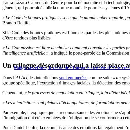
Laura Lázaro Cabrera, du Centre pour la démocratie et la technologie,
général, qui pourrait établir la norme mondiale pour les systèmes d’I
« Le Code de bonnes pratiques est ce que le monde entier regarde, pa
Brando Benifei.
Si le Code des bonnes pratiques est l’une des parties les plus uniques 
d’être rendues plus lisibles.
« La Commission est libre de choisir comment consulter les parties p
l’intelligence artificielle »
, a indiqué le porte-parole de la Commissio
Un trilogue désordonné qui a laissé place 
Malgré ses efforts, le retard de l’Europe en matière d’IA se creu
Dans l’
AI Act
, les interdictions
sont énumérées
comme suit :
« un syst
groupe spécifique, l’extraction d’images faciales, la détection des émo
Cependant,
« le processus de négociation en trilogue, loin d’être idéal
« Les interdictions sont pleines d’échappatoires, de formulations peu 
Par exemple, il explique que la reconnaissance des émotions ne s’appliq
l’immigration ont été exemptées de l’obligation de se conformer à cett
Pour Daniel Leufer, la reconnaissance des émotions fait également l’