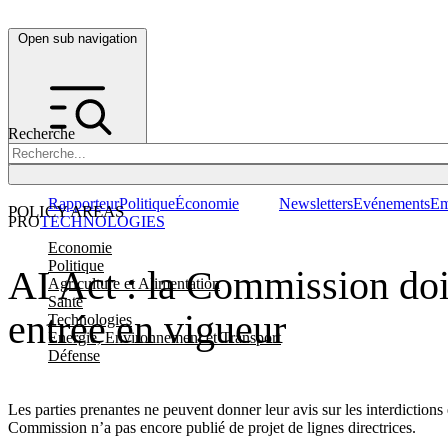
Open sub navigation
Recherche
Rapporteur
Politique
Économie
Newsletters
Evénements
Em
POLICY AREAS
PRO
TECHNOLOGIES
Economie
Politique
AI Act : la Commission doit 
Agriculture et Alimentation
Santé
entrée en vigueur
Technologies
Energie, Environnement et Transport
Défense
Les parties prenantes ne peuvent donner leur avis sur les interdictions en
Commission n’a pas encore publié de projet de lignes directrices.