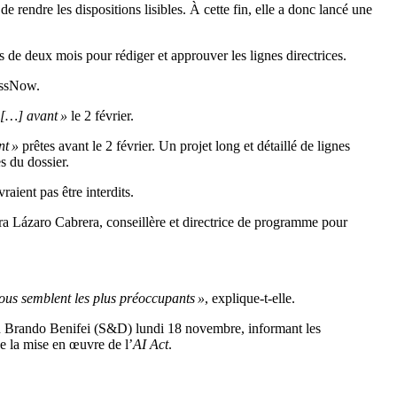
 rendre les dispositions lisibles. À cette fin, elle a donc lancé une
de deux mois pour rédiger et approuver les lignes directrices.
cessNow.
s […] avant »
le 2 février.
nt »
prêtes avant le 2 février. Un projet long et détaillé de lignes
s du dossier.
ient pas être interdits.
ra Lázaro Cabrera, conseillère et directrice de programme pour
 nous semblent les plus préoccupants »
, explique-t-elle.
ien Brando Benifei (S&D) lundi 18 novembre, informant les
 la mise en œuvre de l’
AI Act
.