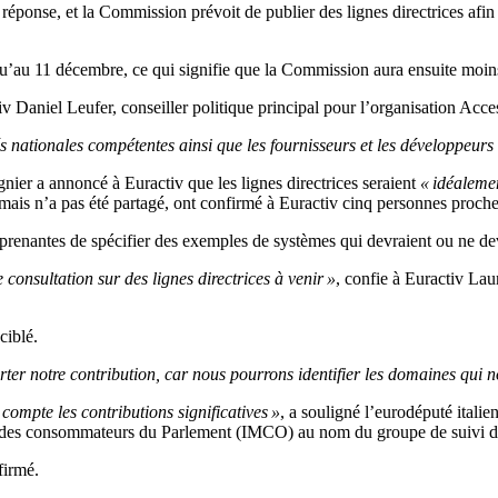
ponse, et la Commission prévoit de publier des lignes directrices afin de
u’au 11 décembre, ce qui signifie que la Commission aura ensuite moins 
tiv Daniel Leufer, conseiller politique principal pour l’organisation Ac
tés nationales compétentes ainsi que les fournisseurs et les développeur
er a annoncé à Euractiv que les lignes directrices seraient
« idéaleme
, mais n’a pas été partagé, ont confirmé à Euractiv cinq personnes proche
enantes de spécifier des exemples de systèmes qui devraient ou ne devra
consultation sur des lignes directrices à venir »
, confie à Euractiv Lau
ciblé.
porter notre contribution, car nous pourrons identifier les domaines qui
compte les contributions significatives »
, a souligné l’eurodéputé ital
on des consommateurs du Parlement (IMCO) au nom du groupe de suivi de
ffirmé.