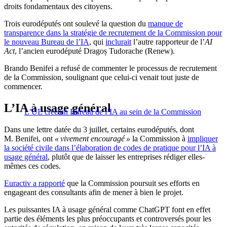
droits fondamentaux des citoyens.
Trois eurodéputés ont soulevé la question du
manque de
transparence dans la stratégie de recrutement de la Commission pour
le nouveau Bureau de l’IA
, qui
inclurait
l’autre rapporteur de l’
AI
Act
, l’ancien eurodéputé Dragoș Tudorache (Renew).
Brando Benifei a refusé de commenter le processus de recrutement
de la Commission, soulignant que celui-ci venait tout juste de
commencer.
L’IA à usage général
L’UE crée un Bureau de l’IA au sein de la Commission
Dans une lettre datée du 3 juillet, certains eurodéputés, dont
M. Benifei, ont
« vivement encouragé »
la Commission à
impliquer
la société civile dans l’élaboration de codes de pratique pour l’IA à
usage général
, plutôt que de laisser les entreprises rédiger elles-
mêmes ces codes.
Euractiv a rapporté
que la Commission poursuit ses efforts en
engageant des consultants afin de mener à bien le projet.
Les puissantes IA à usage général comme ChatGPT font en effet
partie des éléments les plus préoccupants et controversés pour les