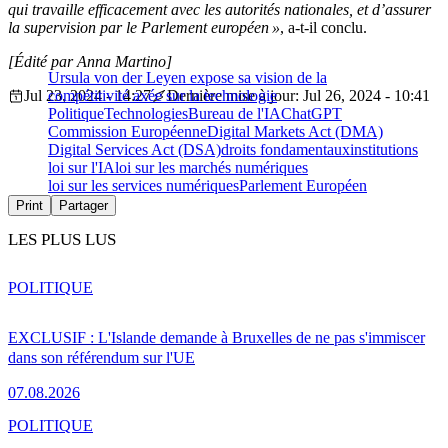
qui travaille efficacement avec les autorités nationales, et d’assurer
la supervision par le Parlement européen »
, a-t-il conclu.
[Édité par Anna Martino]
Ursula von der Leyen expose sa vision de la
Jul 23, 2024 - 14:27
compétitivité axée sur la technologie
Dernière mise à jour: Jul 26, 2024 - 10:41
Politique
Technologies
Bureau de l'IA
ChatGPT
Commission Européenne
Digital Markets Act (DMA)
Digital Services Act (DSA)
droits fondamentaux
institutions
loi sur l'IA
loi sur les marchés numériques
loi sur les services numériques
Parlement Européen
Print
Partager
LES PLUS LUS
POLITIQUE
EXCLUSIF : L'Islande demande à Bruxelles de ne pas s'immiscer
dans son référendum sur l'UE
07.08.2026
POLITIQUE