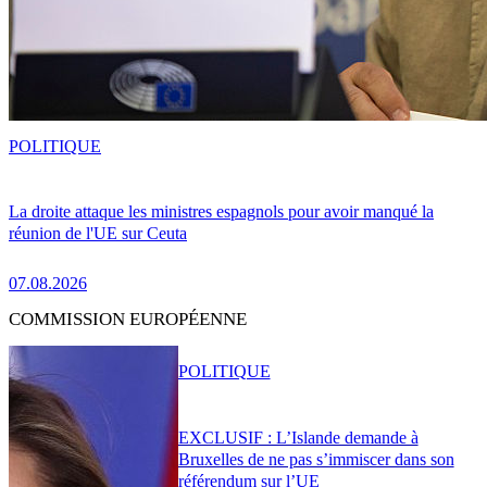
POLITIQUE
La droite attaque les ministres espagnols pour avoir manqué la
réunion de l'UE sur Ceuta
07.08.2026
COMMISSION EUROPÉENNE
POLITIQUE
EXCLUSIF : L’Islande demande à
Bruxelles de ne pas s’immiscer dans son
référendum sur l’UE