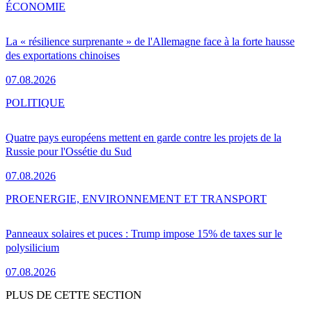
ÉCONOMIE
La « résilience surprenante » de l'Allemagne face à la forte hausse
des exportations chinoises
07.08.2026
POLITIQUE
Quatre pays européens mettent en garde contre les projets de la
Russie pour l'Ossétie du Sud
07.08.2026
PRO
ENERGIE, ENVIRONNEMENT ET TRANSPORT
Panneaux solaires et puces : Trump impose 15% de taxes sur le
polysilicium
07.08.2026
PLUS DE CETTE SECTION