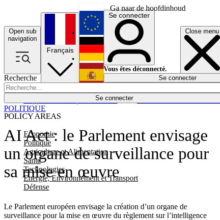
Ga naar de hoofdinhoud
Se connecter
Open sub
Close menu
English
navigation
Français
Deutsch
Vous êtes déconnecté.
Recherche
Se connecter
Español
Lumières éteintes
Se connecter
Rapporteur
Politique
Économie
Newsletters
Evénements
Em
POLITIQUE
POLICY AREAS
AI Act : le Parlement envisage
Economie
Politique
un organe de surveillance pour
Agriculture et Alimentation
Santé
sa mise en œuvre
Technologies
Energie, Environnement et Transport
Défense
Le Parlement européen envisage la création d’un organe de
surveillance pour la mise en œuvre du règlement sur l’intelligence