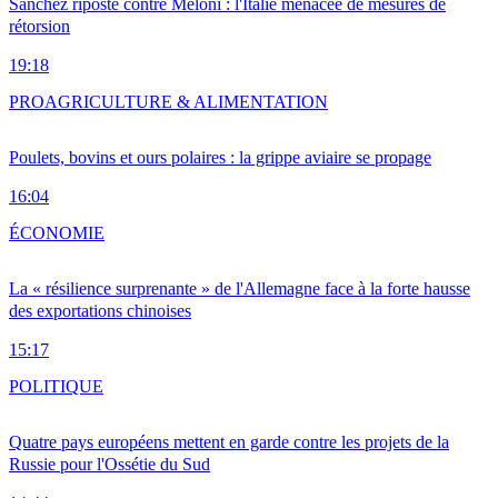
Sánchez riposte contre Meloni : l'Italie menacée de mesures de
rétorsion
19:18
PRO
AGRICULTURE & ALIMENTATION
Poulets, bovins et ours polaires : la grippe aviaire se propage
16:04
ÉCONOMIE
La « résilience surprenante » de l'Allemagne face à la forte hausse
des exportations chinoises
15:17
POLITIQUE
Quatre pays européens mettent en garde contre les projets de la
Russie pour l'Ossétie du Sud