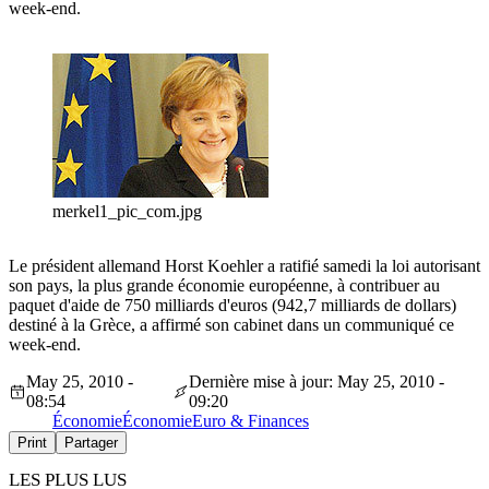
week-end.
merkel1_pic_com.jpg
Le président allemand Horst Koehler a ratifié samedi la loi autorisant
son pays, la plus grande économie européenne, à contribuer au
paquet d'aide de 750 milliards d'euros (942,7 milliards de dollars)
destiné à la Grèce, a affirmé son cabinet dans un communiqué ce
week-end.
May 25, 2010 -
Dernière mise à jour: May 25, 2010 -
08:54
09:20
Économie
Économie
Euro & Finances
Print
Partager
LES PLUS LUS