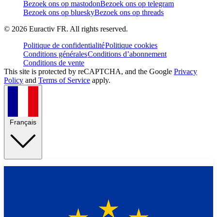
Bezoek ons op mastodon
Bezoek ons op telegram
Bezoek ons op bluesky
Bezoek ons op threads
©
2026
Euractiv FR. All rights reserved.
Politique de confidentialité
Politique cookies
Conditions générales
Conditions d’abonnement
Conditions de vente
This site is protected by reCAPTCHA, and the Google
Privacy
Policy
and
Terms of Service
apply.
Français