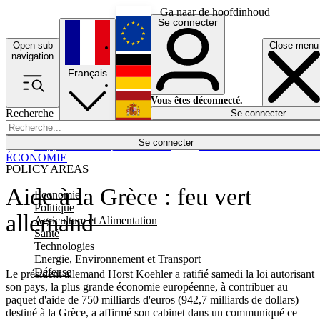
Ga naar de hoofdinhoud
Se connecter
Open sub
Close menu
English
navigation
Français
Deutsch
Vous êtes déconnecté.
Recherche
Se connecter
Español
Lumières éteintes
Se connecter
Rapporteur
Politique
Économie
Newsletters
Evénements
Em
ÉCONOMIE
POLICY AREAS
Aide à la Grèce : feu vert
Economie
Politique
allemand
Agriculture et Alimentation
Santé
Technologies
Energie, Environnement et Transport
Défense
Le président allemand Horst Koehler a ratifié samedi la loi autorisant
son pays, la plus grande économie européenne, à contribuer au
paquet d'aide de 750 milliards d'euros (942,7 milliards de dollars)
destiné à la Grèce, a affirmé son cabinet dans un communiqué ce