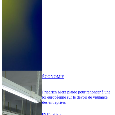
ÉCONOMIE
Friedrich Merz plaide pour renoncer à une
loi européenne sur le devoir de vigilance
des entreprises
09.05.2025