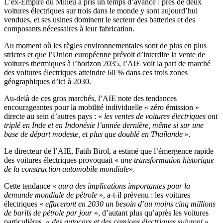
L’ex-Empire du Milieu a pris un temps d’avance : près de deux
voitures électriques sur trois dans le monde y sont aujourd’hui
vendues, et ses usines dominent le secteur des batteries et des
composants nécessaires à leur fabrication.
Au moment où les règles environnementales sont de plus en plus
strictes et que l’Union européenne prévoit d’interdire la vente de
voitures thermiques à l’horizon 2035, l’AIE voit la part de marché
des voitures électriques atteindre 60 % dans ces trois zones
géographiques d’ici à 2030.
Au-delà de ces gros marchés, l’AIE note des tendances
encourageantes pour la mobilité individuelle « zéro émission »
directe au sein d’autres pays : «
les ventes de voitures électriques ont
triplé en Inde et en Indonésie l’année dernière, même si sur une
base de départ modeste, et plus que doublé en Thaïlande
».
Le directeur de l’AIE, Fatih Birol, a estimé que l’émergence rapide
des voitures électriques provoquait «
une transformation historique
de la construction automobile mondiale
».
Cette tendance «
aura des implications importantes pour la
demande mondiale de pétrole
», a-t-il prévenu : les voitures
électriques «
effaceront en 2030 un besoin d’au moins cinq millions
de barils de pétrole par jour
», d’autant plus qu’après les voitures
particulières, «
des autocars et des camions électriques suivront
».