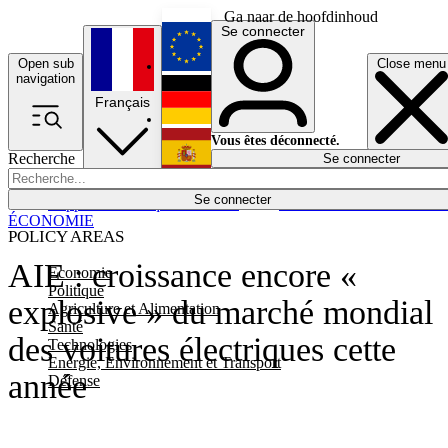
Ga naar de hoofdinhoud
Se connecter
Open sub
Close menu
English
navigation
Français
Deutsch
Vous êtes déconnecté.
Recherche
Se connecter
Español
Lumières éteintes
Se connecter
Rapporteur
Politique
Économie
Newsletters
Evénements
Em
ÉCONOMIE
POLICY AREAS
AIE : croissance encore «
Economie
Politique
explosive » du marché mondial
Agriculture et Alimentation
Santé
des voitures électriques cette
Technologies
Energie, Environnement et Transport
année
Défense