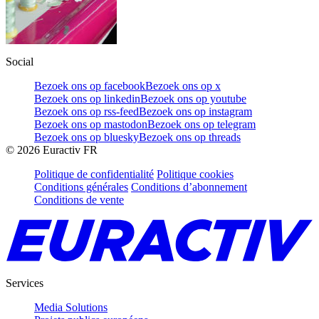
Social
Bezoek ons op facebook
Bezoek ons op x
Bezoek ons op linkedin
Bezoek ons op youtube
Bezoek ons op rss-feed
Bezoek ons op instagram
Bezoek ons op mastodon
Bezoek ons op telegram
Bezoek ons op bluesky
Bezoek ons op threads
©
2026
Euractiv FR
Politique de confidentialité
Politique cookies
Conditions générales
Conditions d’abonnement
Conditions de vente
Services
Media Solutions