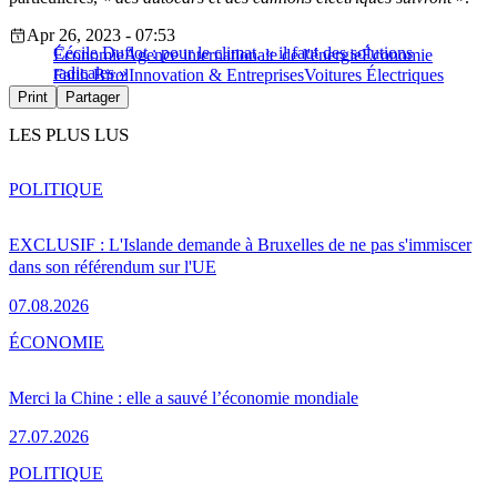
Apr 26, 2023 - 07:53
Cécile Duflot : pour le climat, « il faut des solutions
Économie
Agence internationale de l'énergie
Économie
radicales »
Fatih Birol
Innovation & Entreprises
Voitures Électriques
Print
Partager
LES PLUS LUS
POLITIQUE
EXCLUSIF : L'Islande demande à Bruxelles de ne pas s'immiscer
dans son référendum sur l'UE
07.08.2026
ÉCONOMIE
Merci la Chine : elle a sauvé l’économie mondiale
27.07.2026
POLITIQUE