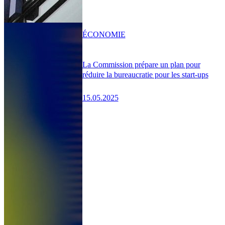
ÉCONOMIE
La Commission prépare un plan pour
réduire la bureaucratie pour les start-ups
15.05.2025