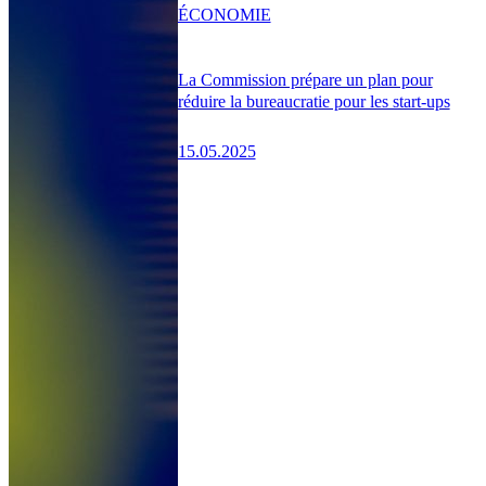
ÉCONOMIE
La Commission prépare un plan pour
réduire la bureaucratie pour les start-ups
15.05.2025