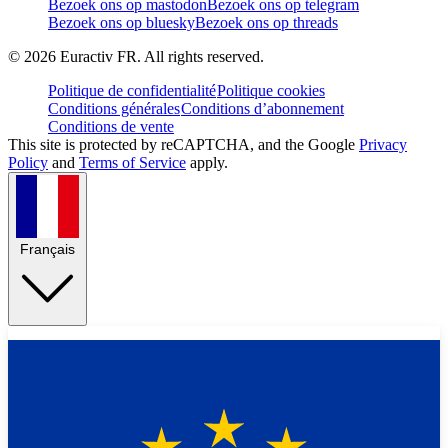
Bezoek ons op mastodon
Bezoek ons op telegram
Bezoek ons op bluesky
Bezoek ons op threads
©
2026
Euractiv FR. All rights reserved.
Politique de confidentialité
Politique cookies
Conditions générales
Conditions d’abonnement
Conditions de vente
This site is protected by reCAPTCHA, and the Google
Privacy
Policy
and
Terms of Service
apply.
Français