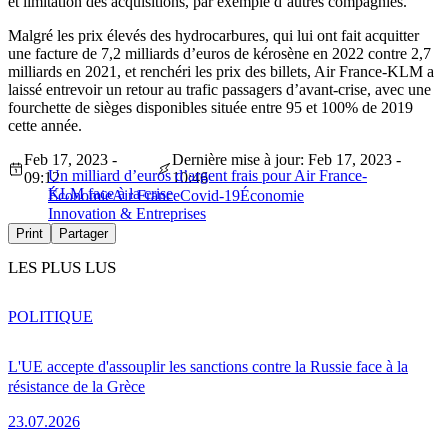
et limitation des acquisitions, par exemple d’autres compagnies.
Malgré les prix élevés des hydrocarbures, qui lui ont fait acquitter
une facture de 7,2 milliards d’euros de kérosène en 2022 contre 2,7
milliards en 2021, et renchéri les prix des billets, Air France-KLM a
laissé entrevoir un retour au trafic passagers d’avant-crise, avec une
fourchette de sièges disponibles située entre 95 et 100% de 2019
cette année.
Feb 17, 2023 -
Dernière mise à jour: Feb 17, 2023 -
Un milliard d’euros d’argent frais pour Air France-
09:12
10:46
KLM face à la crise
Économie
Air France
Covid-19
Économie
Innovation & Entreprises
Print
Partager
LES PLUS LUS
POLITIQUE
L'UE accepte d'assouplir les sanctions contre la Russie face à la
résistance de la Grèce
23.07.2026