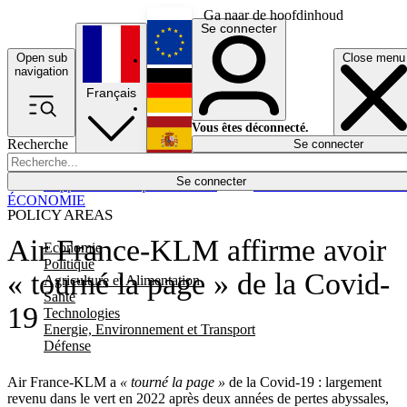
Ga naar de hoofdinhoud
Se connecter
Open sub
Close menu
English
navigation
Français
Deutsch
Vous êtes déconnecté.
Recherche
Se connecter
Español
Lumières éteintes
Se connecter
Rapporteur
Politique
Économie
Newsletters
Evénements
Em
ÉCONOMIE
POLICY AREAS
Air France-KLM affirme avoir
Economie
Politique
« tourné la page » de la Covid-
Agriculture et Alimentation
Santé
19
Technologies
Energie, Environnement et Transport
Défense
Air France-KLM a
« tourné la page »
de la Covid-19 : largement
revenu dans le vert en 2022 après deux années de pertes abyssales,