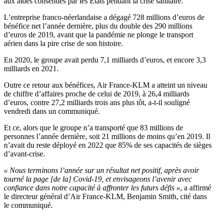
aux aides consenties par les Etats pendant la crise sanitaire.
L’entreprise franco-néerlandaise a dégagé 728 millions d’euros de
bénéfice net l’année dernière, plus du double des 290 millions
d’euros de 2019, avant que la pandémie ne plonge le transport
aérien dans la pire crise de son histoire.
En 2020, le groupe avait perdu 7,1 milliards d’euros, et encore 3,3
milliards en 2021.
Outre ce retour aux bénéfices, Air France-KLM a atteint un niveau
de chiffre d’affaires proche de celui de 2019, à 26,4 milliards
d’euros, contre 27,2 milliards trois ans plus tôt, a-t-il souligné
vendredi dans un communiqué.
Et ce, alors que le groupe n’a transporté que 83 millions de
personnes l’année dernière, soit 21 millions de moins qu’en 2019. Il
n’avait du reste déployé en 2022 que 85% de ses capacités de sièges
d’avant-crise.
« Nous terminons l’année sur un résultat net positif, après avoir
tourné la page [de la] Covid-19, et envisageons l’avenir avec
confiance dans notre capacité à affronter les futurs défis »
, a affirmé
le directeur général d’Air France-KLM, Benjamin Smith, cité dans
le communiqué.