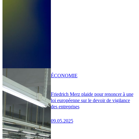
ÉCONOMIE
Friedrich Merz plaide pour renoncer à une
loi européenne sur le devoir de vigilance
des entreprises
09.05.2025