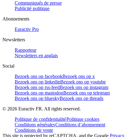
Communiqués de presse
Publicité politique
Abonnements
Euractiv Pro
Newsletters
Rapporteur
Newsletters en anglais
Social
Bezoek ons op facebook
Bezoek ons op x
Bezoek ons op linkedin
Bezoek ons op youtube
Bezoek ons op rss-feed
Bezoek ons op instagram
Bezoek ons op mastodon
Bezoek ons op telegram
Bezoek ons op bluesky
Bezoek ons op threads
©
2026
Euractiv FR. All rights reserved.
Politique de confidentialité
Politique cookies
Conditions générales
Conditions d’abonnement
Conditions de vente
This site is protected by reCAPTCHA, and the Google
Privacy