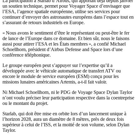
La participation à Starlab d’Airbus, qui apportait déjà depuis janvier
un soutien technique, permet pour Voyager Space d’envisager que
l’ESA, l’agence spatiale européenne, utilise ses services pour
continuer d’envoyer des astronautes européens dans l’espace tout en
s’assurant de retours industriels en Europe.
« Nous avons le sentiment d’être le représentant ou peut-être le fer
de lance de l’Europe dans ce domaine. Et bien sûr, nous le faisons
aussi pour attirer l’ESA et les États membres », a confié Michael
Schoellhorn, président d’Airbus Defense and Space lors d’une
conférence téléphonique.
Le groupe européen peut s’appuyer sur l’expertise qu’il a
développée avec le véhicule automatique de transfert ATV ou
encore le module de service européen (ESM) conçu pour les
missions lunaires américaines Artemis, a-t-il fait valoir.
Ni Michael Schoellhorn, ni le PDG de Voyage Space Dylan Taylor
n’ont voulu préciser leur participation respective dans la coentreprise
ou le montant du projet.
Starlab, qui doit être mise en orbite lors d’un lancement unique à
l’horizon 2028, aura un diamètre de 8 mètres, près de deux fois
supérieur à celui de l’ISS, et la moitié de son volume, selon Dylan
Taylor.