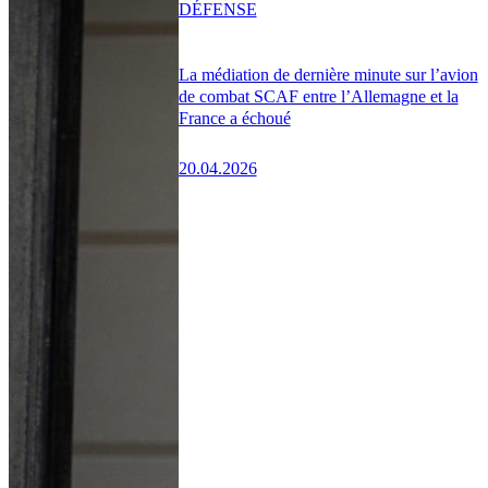
DÉFENSE
La médiation de dernière minute sur l’avion
de combat SCAF entre l’Allemagne et la
France a échoué
20.04.2026