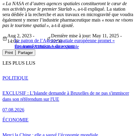
« La NASA et d’autres agences spatiales constitueront le cœur de
nos activités pour le premier Starlab »
, a-t-il expliqué. La station
sera dédiée à la recherche et aux travaux en microgravité que voudra
également y mener l’industrie pharmaceutique mais
« nous ne visons
pas le tourisme spatial »
, a-t-il ajouté.
Aug 2, 2023 -
Dernière mise à jour: May 11, 2025 -
Le patron de l’Agence spatiale européenne promet «
14:06
22:50
une transformation » du secteur
Économie
Airbus
industrie spatiale
Print
Partager
LES PLUS LUS
POLITIQUE
EXCLUSIF : L'Islande demande à Bruxelles de ne pas s'immiscer
dans son référendum sur l'UE
07.08.2026
ÉCONOMIE
Merci la Chine : elle a sauvé l’économie mondiale