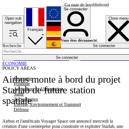
Ga naar de hoofdinhoud
Se connecter
Open sub
Close menu
English
navigation
Français
Deutsch
Vous êtes déconnecté.
Recherche
Se connecter
Español
Lumières éteintes
Se connecter
Rapporteur
Politique
Économie
Newsletters
Evénements
Em
ÉCONOMIE
POLICY AREAS
Airbus monte à bord du projet
Economie
Politique
Starlab de future station
Agriculture et Alimentation
Santé
spatiale
Technologies
Energie, Environnement et Transport
Défense
Airbus et l'américain Voyager Space ont annoncé mercredi la
création d'une coentreprise pour construire et exploiter Starlab, une