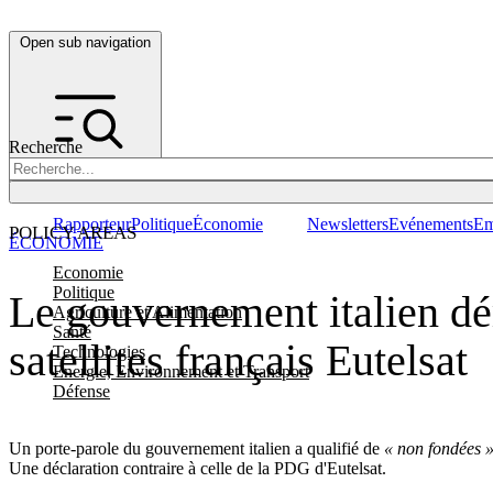
Open sub navigation
Recherche
Rapporteur
Politique
Économie
Newsletters
Evénements
Em
POLICY AREAS
ÉCONOMIE
Economie
Politique
Le gouvernement italien dé
Agriculture et Alimentation
Santé
satellites français Eutelsat
Technologies
Energie, Environnement et Transport
Défense
Un porte-parole du gouvernement italien a qualifié de
« non fondées 
Une déclaration contraire à celle de la PDG d'Eutelsat.