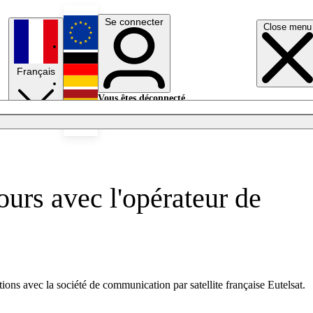
Se connecter
Close menu
English
Français
Deutsch
Vous êtes déconnecté.
Se connecter
Español
Lumières éteintes
urs avec l'opérateur de
tions avec la société de communication par satellite française Eutelsat.