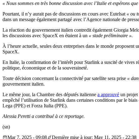
« Nous sommes en très bonne discussion avec l’Italie et espérons que
Pourtant, il n’y aurait pas de discussions en cours avec Eutelsat
« ou t
dans un message également partagé avec l’Agence nationale de press
La réaction du gouvernement italien contredit également Giorgia Melo
les discussions avec SpaceX en étaient à un
« stade préliminaire ».
À l’heure actuelle, seules deux entreprises dans le monde proposent une 
SpaceX.
En Italie, la confirmation de l’intérêt pour Starlink a suscité de vives 
politique, économique et de la souveraineté.
Toute décision concernant la connectivité par satellite sera prise
« dan
gouvernement italien.
Le même jour, la Chambre des députés italienne
a approuvé
un projet 
empêché l’utilisation de Starlink dans certaines conditions par le biais
Lega (PPE) et Forza Italia (PPE).
Alessia Peretti a contribué à ce reportage.
(sn)
Mar 7, 2025 - 09:08
Dernière mise à jour: May 11, 2025 - 22:38