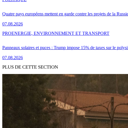
Quatre pays européens mettent en garde contre les projets de la Russi
07.08.2026
PRO
ENERGIE, ENVIRONNEMENT ET TRANSPORT
Panneaux solaires et puces : Trump impose 15% de taxes sur le polysi
07.08.2026
PLUS DE CETTE SECTION