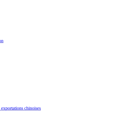
on
s exportations chinoises