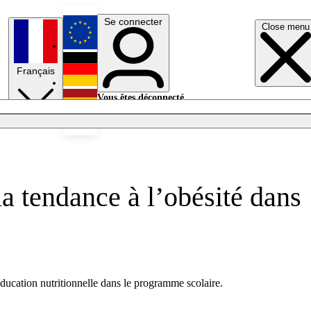
Se connecter
Close menu
English
Français
Deutsch
Vous êtes déconnecté.
Se connecter
Español
Lumières éteintes
la tendance à l’obésité dans
’éducation nutritionnelle dans le programme scolaire.