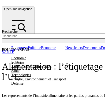
Open sub navigation
Recherche
Rapporteur
Politique
Économie
Newsletters
Evénements
Em
POLICY AREAS
SANTÉ
Economie
Politique
Alimentation : l’étiquetage 
Agriculture et Alimentation
Santé
l’UE
Technologies
Energie, Environnement et Transport
Défense
Les représentants de l’industrie alimentaire et les parties prenantes 