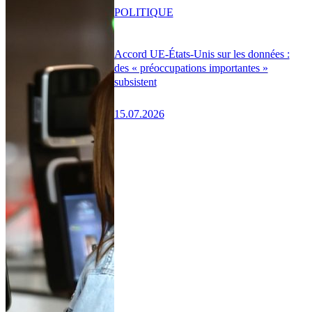
POLITIQUE
Accord UE-États-Unis sur les données :
des « préoccupations importantes »
subsistent
15.07.2026