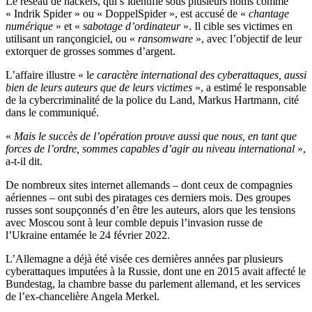
Le réseau de hackers, qui s’identifie sous plusieurs noms comme
« Indrik Spider » ou « DoppelSpider », est accusé de «
chantage
numérique
» et «
sabotage d’ordinateur
». Il cible ses victimes en
utilisant un rançongiciel, ou «
ransomware
», avec l’objectif de leur
extorquer de grosses sommes d’argent.
L’affaire illustre « l
e caractère international des cyberattaques, aussi
bien de leurs auteurs que de leurs victimes
», a estimé le responsable
de la cybercriminalité de la police du Land, Markus Hartmann, cité
dans le communiqué.
«
Mais le succès de l’opération prouve aussi que nous, en tant que
forces de l’ordre, sommes capables d’agir au niveau international
»,
a-t-il dit.
De nombreux sites internet allemands – dont ceux de compagnies
aériennes – ont subi des piratages ces derniers mois. Des groupes
russes sont soupçonnés d’en être les auteurs, alors que les tensions
avec Moscou sont à leur comble depuis l’invasion russe de
l’Ukraine entamée le 24 février 2022.
L’Allemagne a déjà été visée ces dernières années par plusieurs
cyberattaques imputées à la Russie, dont une en 2015 avait affecté le
Bundestag, la chambre basse du parlement allemand, et les services
de l’ex-chancelière Angela Merkel.