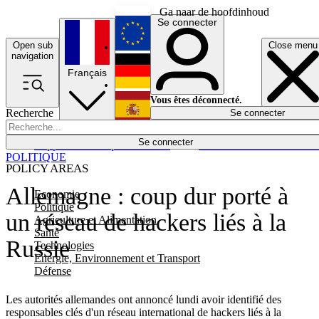
Ga naar de hoofdinhoud
Se connecter
Open sub
Close menu
English
navigation
Français
Deutsch
Vous êtes déconnecté.
Recherche
Se connecter
Español
Lumières éteintes
Se connecter
Rapporteur
Politique
Économie
Newsletters
Evénements
Em
POLITIQUE
POLICY AREAS
Allemagne : coup dur porté à
Economie
Politique
un réseau de hackers liés à la
Agriculture et Alimentation
Santé
Russie
Technologies
Energie, Environnement et Transport
Défense
Les autorités allemandes ont annoncé lundi avoir identifié des
responsables clés d'un réseau international de hackers liés à la