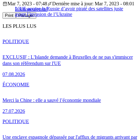
Mar 7, 2023 - 07:48
Dernière mise à jour: Mar 7, 2023 - 08:01
L’UE accuse la Russie d’avoir piraté des satellites juste
Politique
sécurité
avant l’invasion de l’Ukraine
Print
Partager
LES PLUS LUS
POLITIQUE
EXCLUSIF : L'Islande demande à Bruxelles de ne pas s'immiscer
dans son référendum sur l'UE
07.08.2026
ÉCONOMIE
Merci la Chine : elle a sauvé l’économie mondiale
27.07.2026
POLITIQUE
Une enclave espagnole dépassée par l'afflux de migrants arrivant par