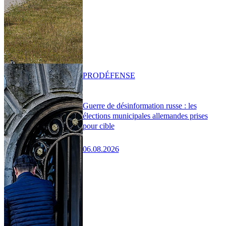
PRO
DÉFENSE
Guerre de désinformation russe : les
élections municipales allemandes prises
pour cible
06.08.2026