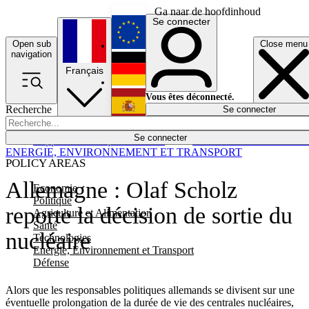
Ga naar de hoofdinhoud
Se connecter
Open sub
Close menu
English
navigation
Français
Deutsch
Vous êtes déconnecté.
Recherche
Se connecter
Español
Lumières éteintes
Se connecter
Rapporteur
Politique
Économie
Newsletters
Evénements
Em
ENERGIE, ENVIRONNEMENT ET TRANSPORT
POLICY AREAS
Allemagne : Olaf Scholz
Economie
Politique
reporte la décision de sortie du
Agriculture et Alimentation
Santé
nucléaire
Technologies
Energie, Environnement et Transport
Défense
Alors que les responsables politiques allemands se divisent sur une
éventuelle prolongation de la durée de vie des centrales nucléaires,