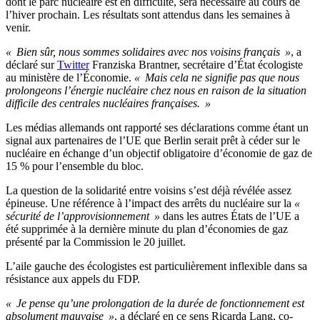
dont le parc nucléaire est en difficulté, sera nécessaire au cours de
l’hiver prochain. Les résultats sont attendus dans les semaines à
venir.
« Bien sûr, nous sommes solidaires avec nos voisins français »
, a
déclaré sur
Twitter
Franziska Brantner, secrétaire d’État écologiste
au ministère de l’Économie.
« Mais cela ne signifie pas que nous
prolongeons l’énergie nucléaire chez nous en raison de la situation
difficile des centrales nucléaires françaises. »
Les médias allemands ont rapporté ses déclarations comme étant un
signal aux partenaires de l’UE que Berlin serait prêt à céder sur le
nucléaire en échange d’un objectif obligatoire d’économie de gaz de
15 % pour l’ensemble du bloc.
La question de la solidarité entre voisins s’est déjà révélée assez
épineuse. Une référence à l’impact des arrêts du nucléaire sur la
«
sécurité de l’approvisionnement »
dans les autres États de l’UE a
été supprimée à la dernière minute du plan d’économies de gaz
présenté par la Commission le 20 juillet.
L’aile gauche des écologistes est particulièrement inflexible dans sa
résistance aux appels du FDP.
« Je pense qu’une prolongation de la durée de fonctionnement est
absolument mauvaise »
, a déclaré en ce sens Ricarda Lang, co-