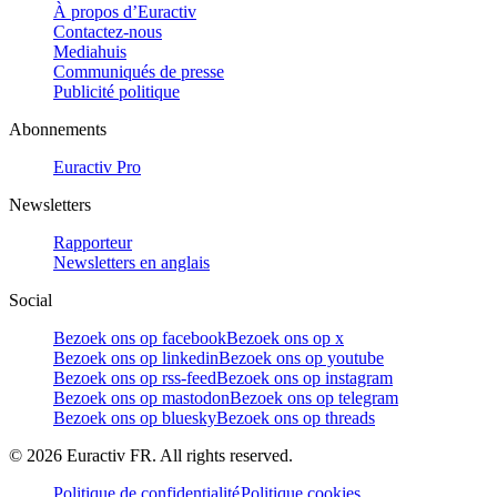
À propos d’Euractiv
Contactez-nous
Mediahuis
Communiqués de presse
Publicité politique
Abonnements
Euractiv Pro
Newsletters
Rapporteur
Newsletters en anglais
Social
Bezoek ons op facebook
Bezoek ons op x
Bezoek ons op linkedin
Bezoek ons op youtube
Bezoek ons op rss-feed
Bezoek ons op instagram
Bezoek ons op mastodon
Bezoek ons op telegram
Bezoek ons op bluesky
Bezoek ons op threads
©
2026
Euractiv FR. All rights reserved.
Politique de confidentialité
Politique cookies