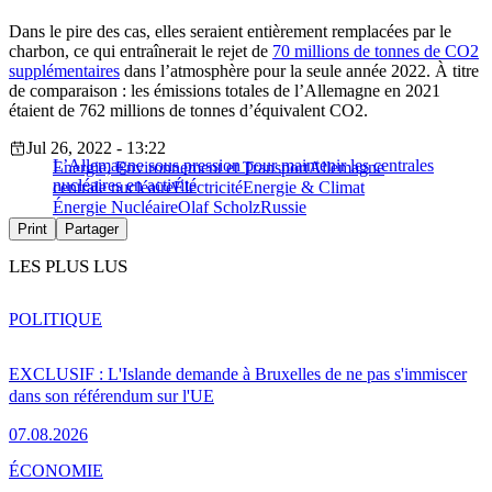
Dans le pire des cas, elles seraient entièrement remplacées par le
charbon, ce qui entraînerait le rejet de
70 millions de tonnes de CO2
supplémentaires
dans l’atmosphère pour la seule année 2022. À titre
de comparaison : les émissions totales de l’Allemagne en 2021
étaient de 762 millions de tonnes d’équivalent CO2.
Jul 26, 2022 - 13:22
L’Allemagne sous pression pour maintenir les centrales
Energie, Environnement et Transport
Allemagne
nucléaires en activité
centrale nucléaire
Électricité
Energie & Climat
Énergie Nucléaire
Olaf Scholz
Russie
Print
Partager
LES PLUS LUS
POLITIQUE
EXCLUSIF : L'Islande demande à Bruxelles de ne pas s'immiscer
dans son référendum sur l'UE
07.08.2026
ÉCONOMIE