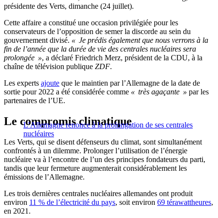
présidente des Verts, dimanche (24 juillet).
Cette affaire a constitué une occasion privilégiée pour les
conservateurs de l’opposition de semer la discorde au sein du
gouvernement divisé.
« Je prédis également que nous verrons à la
fin de l’année que la durée de vie des centrales nucléaires sera
prolongée »
, a déclaré Friedrich Merz, président de la CDU, à la
chaîne de télévision publique
ZDF
.
Les experts
ajoute
que le maintien par l’Allemagne de la date de
sortie pour 2022 a été considérée comme
« très agaçante »
par les
partenaires de l’UE.
Le compromis climatique
L’Allemagne renonce à la prolongation de ses centrales
nucléaires
Les Verts, qui se disent défenseurs du climat, sont simultanément
confrontés à un dilemme. Prolonger l’utilisation de l’énergie
nucléaire va à l’encontre de l’un des principes fondateurs du parti,
tandis que leur fermeture augmenterait considérablement les
émissions de l’Allemagne.
Les trois dernières centrales nucléaires allemandes ont produit
environ
11 % de l’électricité du pays
, soit environ
69 térawattheures
,
en 2021.