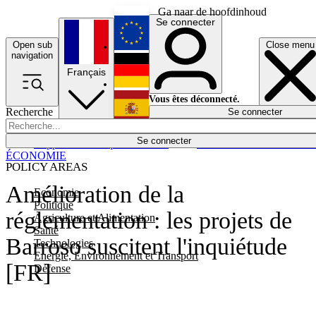
Ga naar de hoofdinhoud
Se connecter
Open sub
Close menu
English
navigation
Français
Deutsch
Vous êtes déconnecté.
Recherche
Se connecter
Español
Lumières éteintes
Se connecter
Rapporteur
Politique
Économie
Newsletters
Evénements
Em
ÉCONOMIE
POLICY AREAS
Amélioration de la
Economie
Politique
réglementation : les projets de
Agriculture et Alimentation
Santé
Barroso suscitent l'inquiétude
Technologies
Energie, Environnement et Transport
[FR]
Défense