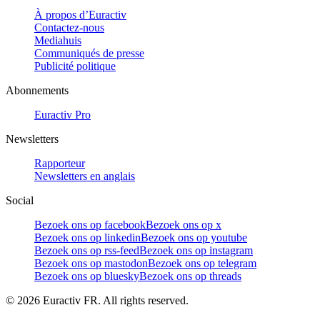
À propos d’Euractiv
Contactez-nous
Mediahuis
Communiqués de presse
Publicité politique
Abonnements
Euractiv Pro
Newsletters
Rapporteur
Newsletters en anglais
Social
Bezoek ons op facebook
Bezoek ons op x
Bezoek ons op linkedin
Bezoek ons op youtube
Bezoek ons op rss-feed
Bezoek ons op instagram
Bezoek ons op mastodon
Bezoek ons op telegram
Bezoek ons op bluesky
Bezoek ons op threads
©
2026
Euractiv FR. All rights reserved.