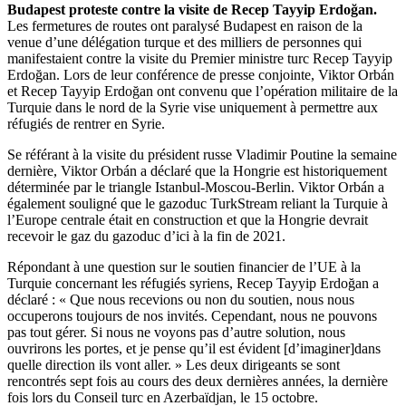
Budapest proteste contre la visite de Recep Tayyip Erdoğan.
Les fermetures de routes ont paralysé Budapest en raison de la
venue d’une délégation turque et des milliers de personnes qui
manifestaient contre la visite du Premier ministre turc Recep Tayyip
Erdoğan. Lors de leur conférence de presse conjointe, Viktor Orbán
et Recep Tayyip Erdoğan ont convenu que l’opération militaire de la
Turquie dans le nord de la Syrie vise uniquement à permettre aux
réfugiés de rentrer en Syrie.
Se référant à la visite du président russe Vladimir Poutine la semaine
dernière, Viktor Orbán a déclaré que la Hongrie est historiquement
déterminée par le triangle Istanbul-Moscou-Berlin. Viktor Orbán a
également souligné que le gazoduc TurkStream reliant la Turquie à
l’Europe centrale était en construction et que la Hongrie devrait
recevoir le gaz du gazoduc d’ici à la fin de 2021.
Répondant à une question sur le soutien financier de l’UE à la
Turquie concernant les réfugiés syriens, Recep Tayyip Erdoğan a
déclaré : « Que nous recevions ou non du soutien, nous nous
occuperons toujours de nos invités. Cependant, nous ne pouvons
pas tout gérer. Si nous ne voyons pas d’autre solution, nous
ouvrirons les portes, et je pense qu’il est évident [d’imaginer]dans
quelle direction ils vont aller. » Les deux dirigeants se sont
rencontrés sept fois au cours des deux dernières années, la dernière
fois lors du Conseil turc en Azerbaïdjan, le 15 octobre.