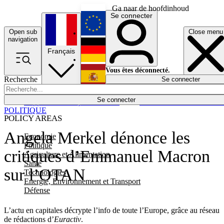
Ga naar de hoofdinhoud
Se connecter
Open sub
Close menu
English
navigation
Français
Deutsch
Vous êtes déconnecté.
Recherche
Se connecter
Español
Lumières éteintes
Se connecter
Rapporteur
Politique
Économie
Newsletters
Evénements
Em
POLITIQUE
POLICY AREAS
Angela Merkel dénonce les
Economie
Politique
critiques d’Emmanuel Macron
Agriculture et Alimentation
Santé
sur l’OTAN
Technologies
Energie, Environnement et Transport
Défense
L’actu en capitales décrypte l’info de toute l’Europe, grâce au réseau
de rédactions d’
Euractiv
.