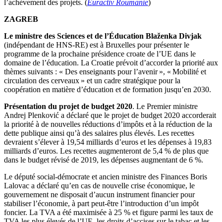
l’achèvement des projets. (
Euractiv Roumanie
)
ZAGREB
Le ministre des Sciences et de l’Éducation Blaženka Divjak
(indépendant de HNS-RE) est à Bruxelles pour présenter le
programme de la prochaine présidence croate de l’UE dans le
domaine de l’éducation. La Croatie prévoit d’accorder la priorité aux
thèmes suivants : « Des enseignants pour l’avenir », « Mobilité et
circulation des cerveaux » et un cadre stratégique pour la
coopération en matière d’éducation et de formation jusqu’en 2030.
Présentation du projet de budget 2020
. Le Premier ministre
Andrej Plenković a déclaré que le projet de budget 2020 accorderait
la priorité à de nouvelles réductions d’impôts et à la réduction de la
dette publique ainsi qu’à des salaires plus élevés. Les recettes
devraient s’élever à 19,54 milliards d’euros et les dépenses à 19,83
milliards d’euros. Les recettes augmenteront de 5,4 % de plus que
dans le budget révisé de 2019, les dépenses augmentant de 6 %.
Le député social-démocrate et ancien ministre des Finances Boris
Lalovac a déclaré qu’en cas de nouvelle crise économique, le
gouvernement ne disposait d’aucun instrument financier pour
stabiliser l’économie, à part peut-être l’introduction d’un impôt
foncier. La TVA a été maximisée à 25 % et figure parmi les taux de
TVA les plus élevés de l’UE, les droits d’accises sur le tabac et les