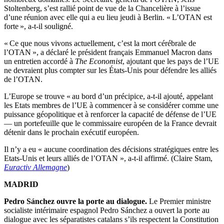
Stoltenberg, s’est rallié point de vue de la Chancelière à l’issue
d’une réunion avec elle qui a eu lieu jeudi à Berlin. « L’OTAN est
forte », a-t-il souligné.
« Ce que nous vivons actuellement, c’est la mort cérébrale de
l’OTAN », a déclaré le président français Emmanuel Macron dans
un entretien accordé à
The Economist
, ajoutant que les pays de l’UE
ne devraient plus compter sur les États-Unis pour défendre les alliés
de l’OTAN.
L’Europe se trouve « au bord d’un précipice, a-t-il ajouté, appelant
les Etats membres de l’UE à commencer à se considérer comme une
puissance géopolitique et à renforcer la capacité de défense de l’UE
— un portefeuille que le commissaire européen de la France devrait
détenir dans le prochain exécutif européen.
Il n’y a eu « aucune coordination des décisions stratégiques entre les
Etats-Unis et leurs alliés de l’OTAN », a-t-il affirmé. (Claire Stam,
Euractiv Allemagne
)
MADRID
Pedro
Sánchez ouvre la porte au dialogue.
Le Premier ministre
socialiste intérimaire espagnol Pedro Sánchez a ouvert la porte au
dialogue avec les séparatistes catalans s’ils respectent la Constitution