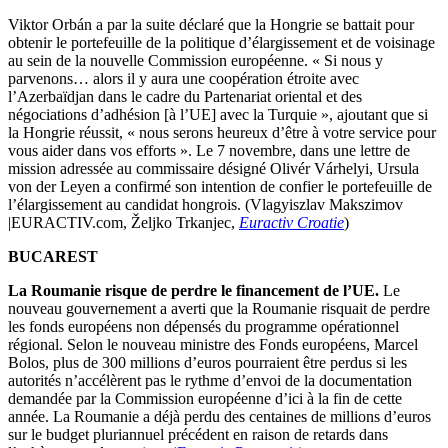
Viktor Orbán a par la suite déclaré que la Hongrie se battait pour
obtenir le portefeuille de la politique d’élargissement et de voisinage
au sein de la nouvelle Commission européenne. « Si nous y
parvenons… alors il y aura une coopération étroite avec
l’Azerbaïdjan dans le cadre du Partenariat oriental et des
négociations d’adhésion [à l’UE] avec la Turquie », ajoutant que si
la Hongrie réussit, « nous serons heureux d’être à votre service pour
vous aider dans vos efforts ». Le 7 novembre, dans une lettre de
mission adressée au commissaire désigné Olivér Várhelyi, Ursula
von der Leyen a confirmé son intention de confier le portefeuille de
l’élargissement au candidat hongrois. (Vlagyiszlav Makszimov
|EURACTIV.com, Željko Trkanjec,
Euractiv Croatie
)
BUCAREST
La Roumanie risque de perdre le financement de l’UE.
Le
nouveau gouvernement a averti que la Roumanie risquait de perdre
les fonds européens non dépensés du programme opérationnel
régional. Selon le nouveau ministre des Fonds européens, Marcel
Bolos, plus de 300 millions d’euros pourraient être perdus si les
autorités n’accélèrent pas le rythme d’envoi de la documentation
demandée par la Commission européenne d’ici à la fin de cette
année. La Roumanie a déjà perdu des centaines de millions d’euros
sur le budget pluriannuel précédent en raison de retards dans