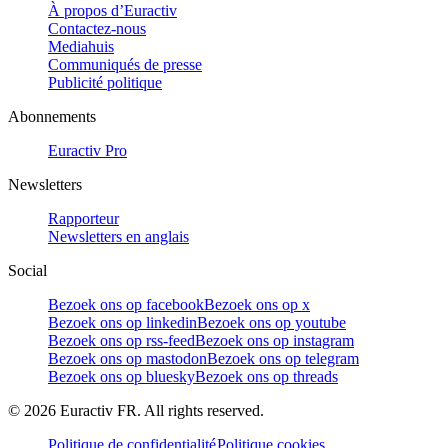
À propos d’Euractiv
Contactez-nous
Mediahuis
Communiqués de presse
Publicité politique
Abonnements
Euractiv Pro
Newsletters
Rapporteur
Newsletters en anglais
Social
Bezoek ons op facebook
Bezoek ons op x
Bezoek ons op linkedin
Bezoek ons op youtube
Bezoek ons op rss-feed
Bezoek ons op instagram
Bezoek ons op mastodon
Bezoek ons op telegram
Bezoek ons op bluesky
Bezoek ons op threads
©
2026
Euractiv FR. All rights reserved.
Politique de confidentialité
Politique cookies