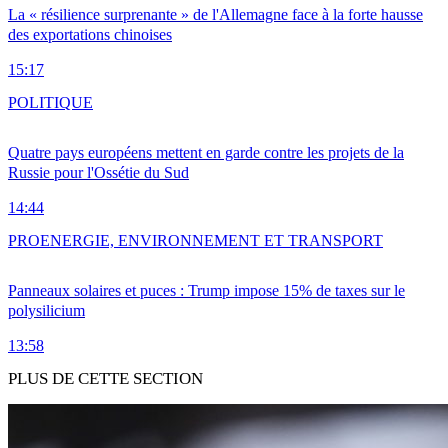
La « résilience surprenante » de l'Allemagne face à la forte hausse
des exportations chinoises
15:17
POLITIQUE
Quatre pays européens mettent en garde contre les projets de la
Russie pour l'Ossétie du Sud
14:44
PRO
ENERGIE, ENVIRONNEMENT ET TRANSPORT
Panneaux solaires et puces : Trump impose 15% de taxes sur le
polysilicium
13:58
PLUS DE CETTE SECTION