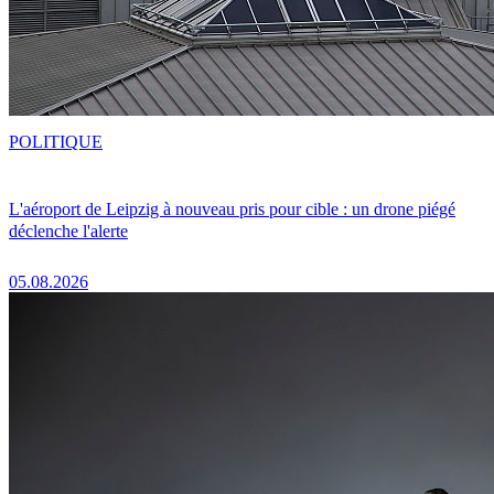
POLITIQUE
L'aéroport de Leipzig à nouveau pris pour cible : un drone piégé
déclenche l'alerte
05.08.2026