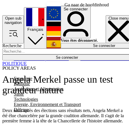
Ga naar de hoofdinhoud
Se connecter
Open sub
Close menu
English
navigation
Français
Deutsch
Vous êtes déconnecté.
Recherche
Se connecter
Español
Lumières éteintes
Se connecter
Rapporteur
Politique
Économie
Newsletters
Evénements
Em
POLITIQUE
POLICY AREAS
Angela Merkel passe un test
Economie
Politique
grandeur nature
Agriculture et Alimentation
Santé
Technologies
Energie, Environnement et Transport
Défense
Deux mois après des élections sans résultats nets, Angela Merkel a
été élue chancelière par la grande coalition allemande. Il s'agit de la
première femme à la tête de la Chancellerie de l'histoire allemande.