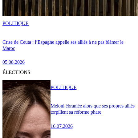
POLITIQUE
Crise de Ceuta : l’Espagne appelle ses alliés à ne pas blâmer le
Maroc
05.08.2026
ÉLECTIONS
POLITIQUE
Meloni ébranlée alors que ses propres alliés
torpillent sa réforme phare
16.07.2026