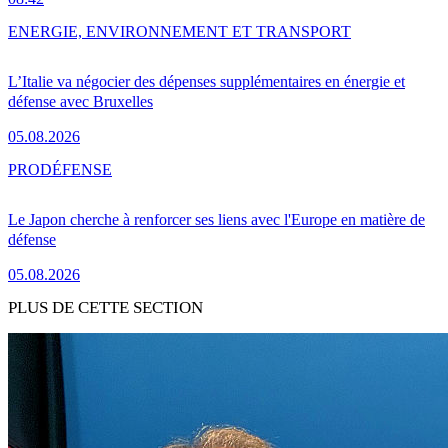
ENERGIE, ENVIRONNEMENT ET TRANSPORT
L’Italie va négocier des dépenses supplémentaires en énergie et
défense avec Bruxelles
05.08.2026
PRO
DÉFENSE
Le Japon cherche à renforcer ses liens avec l'Europe en matière de
défense
05.08.2026
PLUS DE CETTE SECTION