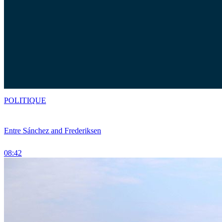
POLITIQUE
Entre Sánchez and Frederiksen
08:42