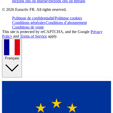
Bezoek ons op bluesky
Bezoek ons op threads
©
2026
Euractiv FR. All rights reserved.
Politique de confidentialité
Politique cookies
Conditions générales
Conditions d’abonnement
Conditions de vente
This site is protected by reCAPTCHA, and the Google
Privacy
Policy
and
Terms of Service
apply.
Français