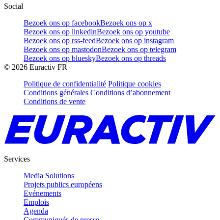
Social
Bezoek ons op facebook
Bezoek ons op x
Bezoek ons op linkedin
Bezoek ons op youtube
Bezoek ons op rss-feed
Bezoek ons op instagram
Bezoek ons op mastodon
Bezoek ons op telegram
Bezoek ons op bluesky
Bezoek ons op threads
©
2026
Euractiv FR
Politique de confidentialité
Politique cookies
Conditions générales
Conditions d’abonnement
Conditions de vente
Services
Media Solutions
Projets publics européens
Evénements
Emplois
Agenda
Communiqués de presse