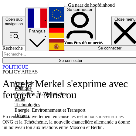
Ga naar de hoofdinhoud
Se connecter
Open sub
Close menu
English
navigation
Français
Deutsch
Vous êtes déconnecté.
Recherche
Se connecter
Español
Lumières éteintes
Se connecter
Rapporteur
Politique
Économie
Newsletters
Evénements
Em
POLITIQUE
POLICY AREAS
Angela Merkel s'exprime avec
Economie
Politique
fermeté à Moscou
Agriculture et Alimentation
Santé
Technologies
Energie, Environnement et Transport
Défense
En remettant ouvertement en cause les restrictions russes sur les
ONG et la Tchétchénie, la nouvelle chancelière allemande a donné
un nouveau ton aux relations entre Moscou et Berlin.