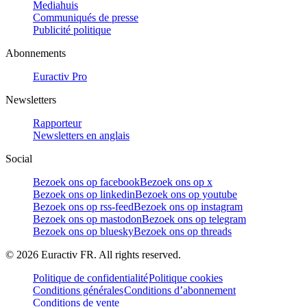
Mediahuis
Communiqués de presse
Publicité politique
Abonnements
Euractiv Pro
Newsletters
Rapporteur
Newsletters en anglais
Social
Bezoek ons op facebook
Bezoek ons op x
Bezoek ons op linkedin
Bezoek ons op youtube
Bezoek ons op rss-feed
Bezoek ons op instagram
Bezoek ons op mastodon
Bezoek ons op telegram
Bezoek ons op bluesky
Bezoek ons op threads
©
2026
Euractiv FR. All rights reserved.
Politique de confidentialité
Politique cookies
Conditions générales
Conditions d’abonnement
Conditions de vente