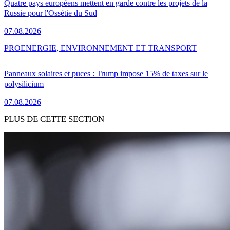
Quatre pays européens mettent en garde contre les projets de la
Russie pour l'Ossétie du Sud
07.08.2026
PRO
ENERGIE, ENVIRONNEMENT ET TRANSPORT
Panneaux solaires et puces : Trump impose 15% de taxes sur le
polysilicium
07.08.2026
PLUS DE CETTE SECTION