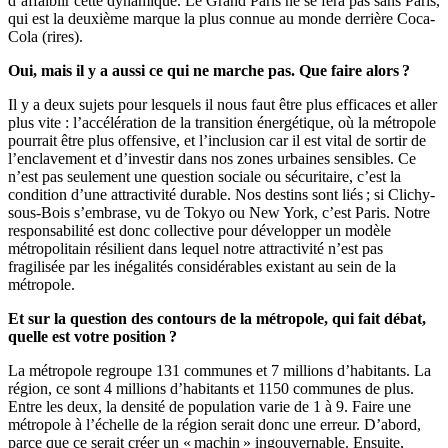
d’affaiblir cette dynamique. Le Grand Paris ne se fera pas sans Paris,
qui est la deuxième marque la plus connue au monde derrière Coca-
Cola (rires).
Oui, mais il y a aussi ce qui ne marche pas. Que faire alors ?
Il y a deux sujets pour lesquels il nous faut être plus efficaces et aller
plus vite : l’accélération de la transition énergétique, où la métropole
pourrait être plus offensive, et l’inclusion car il est vital de sortir de
l’enclavement et d’investir dans nos zones urbaines sensibles. Ce
n’est pas seulement une question sociale ou sécuritaire, c’est la
condition d’une attractivité durable. Nos destins sont liés ; si Clichy-
sous-Bois s’embrase, vu de Tokyo ou New York, c’est Paris. Notre
responsabilité est donc collective pour développer un modèle
métropolitain résilient dans lequel notre attractivité n’est pas
fragilisée par les inégalités considérables existant au sein de la
métropole.
Et sur la question des contours de la métropole, qui fait débat,
quelle est votre position ?
La métropole regroupe 131 communes et 7 millions d’habitants. La
région, ce sont 4 millions d’habitants et 1150 communes de plus.
Entre les deux, la densité de population varie de 1 à 9. Faire une
métropole à l’échelle de la région serait donc une erreur. D’abord,
parce que ce serait créer un « machin » ingouvernable. Ensuite,