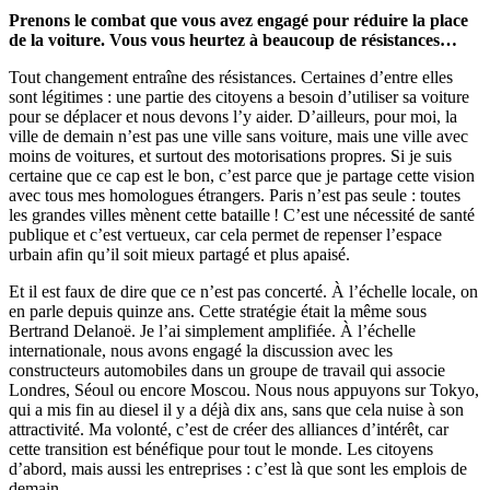
Prenons le combat que vous avez engagé pour réduire la place
de la voiture.
Vous vous heurtez à beaucoup de résistances…
Tout changement entraîne des résistances. Certaines d’entre elles
sont légitimes : une partie des citoyens a besoin d’utiliser sa voiture
pour se déplacer et nous devons l’y aider. D’ailleurs, pour moi, la
ville de demain n’est pas une ville sans voiture, mais une ville avec
moins de voitures, et surtout des motorisations propres. Si je suis
certaine que ce cap est le bon, c’est parce que je partage cette vision
avec tous mes homologues étrangers. Paris n’est pas seule : toutes
les grandes villes mènent cette bataille ! C’est une nécessité de santé
publique et c’est vertueux, car cela permet de repenser l’espace
urbain afin qu’il soit mieux partagé et plus apaisé.
Et il est faux de dire que ce n’est pas concerté. À l’échelle locale, on
en parle depuis quinze ans. Cette stratégie était la même sous
Bertrand Delanoë. Je l’ai simplement amplifiée. À l’échelle
internationale, nous avons engagé la discussion avec les
constructeurs automobiles dans un groupe de travail qui associe
Londres, Séoul ou encore Moscou. Nous nous appuyons sur Tokyo,
qui a mis fin au diesel il y a déjà dix ans, sans que cela nuise à son
attractivité. Ma volonté, c’est de créer des alliances d’intérêt, car
cette transition est bénéfique pour tout le monde. Les citoyens
d’abord, mais aussi les entreprises : c’est là que sont les emplois de
demain.