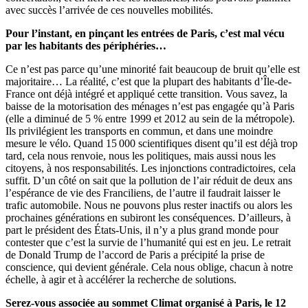
avec succès l’arrivée de ces nouvelles mobilités.
Pour l’instant, en pinçant les entrées de Paris, c’est mal vécu
par les habitants des périphéries…
Ce n’est pas parce qu’une minorité fait beaucoup de bruit qu’elle est
majoritaire… La réalité, c’est que la plupart des habitants d’Île-de-
France ont déjà intégré et appliqué cette transition. Vous savez, la
baisse de la motorisation des ménages n’est pas engagée qu’à Paris
(elle a diminué de 5 % entre 1999 et 2012 au sein de la métropole).
Ils privilégient les transports en commun, et dans une moindre
mesure le vélo. Quand 15 000 scientifiques disent qu’il est déjà trop
tard, cela nous renvoie, nous les politiques, mais aussi nous les
citoyens, à nos responsabilités. Les injonctions contradictoires, cela
suffit. D’un côté on sait que la pollution de l’air réduit de deux ans
l’espérance de vie des Franciliens, de l’autre il faudrait laisser le
trafic automobile. Nous ne pouvons plus rester inactifs ou alors les
prochaines générations en subiront les conséquences. D’ailleurs, à
part le président des États-Unis, il n’y a plus grand monde pour
contester que c’est la survie de l’humanité qui est en jeu. Le retrait
de Donald Trump de l’accord de Paris a précipité la prise de
conscience, qui devient générale. Cela nous oblige, chacun à notre
échelle, à agir et à accélérer la recherche de solutions.
Serez-vous associée au sommet Climat organisé à Paris, le 12