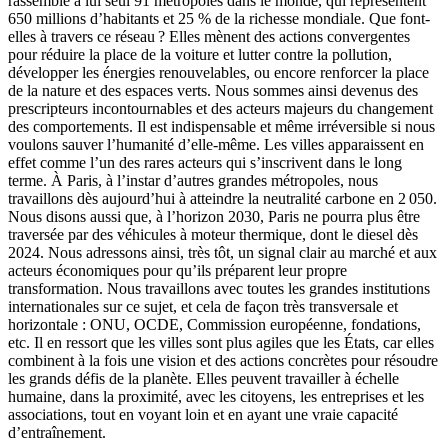
rassemble à lui seul 91 métropoles dans le monde, qui représentent
650 millions d’habitants et 25 % de la richesse mondiale. Que font-
elles à travers ce réseau ? Elles mènent des actions convergentes
pour réduire la place de la voiture et lutter contre la pollution,
développer les énergies renouvelables, ou encore renforcer la place
de la nature et des espaces verts. Nous sommes ainsi devenus des
prescripteurs incontournables et des acteurs majeurs du changement
des comportements. Il est indispensable et même irréversible si nous
voulons sauver l’humanité d’elle-même. Les villes apparaissent en
effet comme l’un des rares acteurs qui s’inscrivent dans le long
terme. À Paris, à l’instar d’autres grandes métropoles, nous
travaillons dès aujourd’hui à atteindre la neutralité carbone en 2 050.
Nous disons aussi que, à l’horizon 2030, Paris ne pourra plus être
traversée par des véhicules à moteur thermique, dont le diesel dès
2024. Nous adressons ainsi, très tôt, un signal clair au marché et aux
acteurs économiques pour qu’ils préparent leur propre
transformation. Nous travaillons avec toutes les grandes institutions
internationales sur ce sujet, et cela de façon très transversale et
horizontale : ONU, OCDE, Commission européenne, fondations,
etc. Il en ressort que les villes sont plus agiles que les États, car elles
combinent à la fois une vision et des actions concrètes pour résoudre
les grands défis de la planète. Elles peuvent travailler à échelle
humaine, dans la proximité, avec les citoyens, les entreprises et les
associations, tout en voyant loin et en ayant une vraie capacité
d’entraînement.