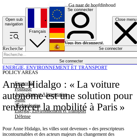
Ga naar de hoofdinhoud
Se connecter
Open sub
Close menu
English
navigation
Français
Deutsch
Vous êtes déconnecté.
Recherche
Se connecter
Español
Lumières éteintes
Se connecter
Rapporteur
Politique
Économie
Newsletters
Evénements
Em
ENERGIE, ENVIRONNEMENT ET TRANSPORT
POLICY AREAS
Anne Hidalgo : « La voiture
Economie
Politique
autonome est une solution pour
Agriculture et Alimentation
Santé
renforcer la mobilité à Paris »
Technologies
Energie, Environnement et Transport
Défense
Pour Anne Hidalgo, les villes sont devenues « des prescripteurs
incontournables et des acteurs majeurs du changement des