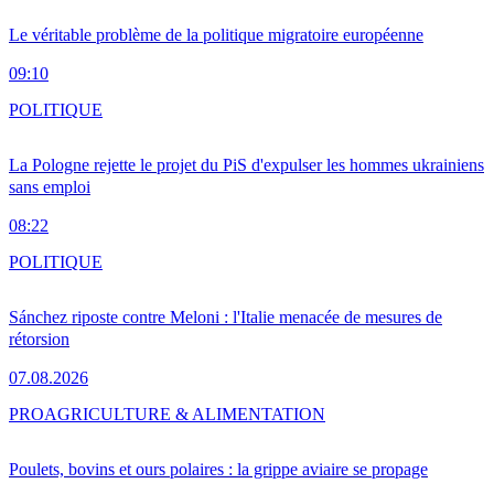
Le véritable problème de la politique migratoire européenne
09:10
POLITIQUE
La Pologne rejette le projet du PiS d'expulser les hommes ukrainiens
sans emploi
08:22
POLITIQUE
Sánchez riposte contre Meloni : l'Italie menacée de mesures de
rétorsion
07.08.2026
PRO
AGRICULTURE & ALIMENTATION
Poulets, bovins et ours polaires : la grippe aviaire se propage