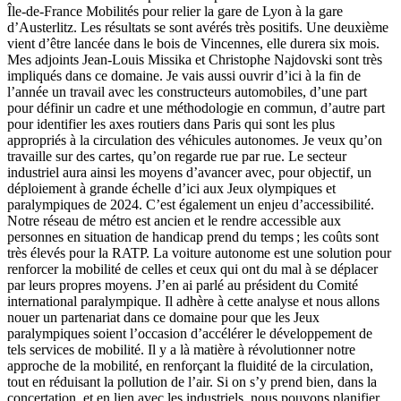
Île-de-France Mobilités pour relier la gare de Lyon à la gare
d’Austerlitz. Les résultats se sont avérés très positifs. Une deuxième
vient d’être lancée dans le bois de Vincennes, elle durera six mois.
Mes adjoints Jean-Louis Missika et Christophe Najdovski sont très
impliqués dans ce domaine. Je vais aussi ouvrir d’ici à la fin de
l’année un travail avec les constructeurs automobiles, d’une part
pour définir un cadre et une méthodologie en commun, d’autre part
pour identifier les axes routiers dans Paris qui sont les plus
appropriés à la circulation des véhicules autonomes. Je veux qu’on
travaille sur des cartes, qu’on regarde rue par rue. Le secteur
industriel aura ainsi les moyens d’avancer avec, pour objectif, un
déploiement à grande échelle d’ici aux Jeux olympiques et
paralympiques de 2024. C’est également un enjeu d’accessibilité.
Notre réseau de métro est ancien et le rendre accessible aux
personnes en situation de handicap prend du temps ; les coûts sont
très élevés pour la RATP. La voiture autonome est une solution pour
renforcer la mobilité de celles et ceux qui ont du mal à se déplacer
par leurs propres moyens. J’en ai parlé au président du Comité
international paralympique. Il adhère à cette analyse et nous allons
nouer un partenariat dans ce domaine pour que les Jeux
paralympiques soient l’occasion d’accélérer le développement de
tels services de mobilité. Il y a là matière à révolutionner notre
approche de la mobilité, en renforçant la fluidité de la circulation,
tout en réduisant la pollution de l’air. Si on s’y prend bien, dans la
concertation, et en lien avec les industriels, nous pouvons planifier