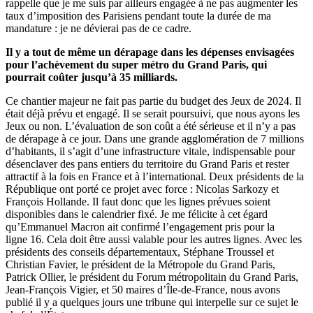
rappelle que je me suis par ailleurs engagée à ne pas augmenter les
taux d’imposition des Parisiens pendant toute la durée de ma
mandature : je ne dévierai pas de ce cadre.
Il y a tout de même un dérapage dans les dépenses envisagées
pour l’achèvement du super métro du Grand Paris, qui
pourrait coûter jusqu’à 35 milliards.
Ce chantier majeur ne fait pas partie du budget des Jeux de 2024. Il
était déjà prévu et engagé. Il se serait poursuivi, que nous ayons les
Jeux ou non. L’évaluation de son coût a été sérieuse et il n’y a pas
de dérapage à ce jour. Dans une grande agglomération de 7 millions
d’habitants, il s’agit d’une infrastructure vitale, indispensable pour
désenclaver des pans entiers du territoire du Grand Paris et rester
attractif à la fois en France et à l’international. Deux présidents de la
République ont porté ce projet avec force : Nicolas Sarkozy et
François Hollande. Il faut donc que les lignes prévues soient
disponibles dans le calendrier fixé. Je me félicite à cet égard
qu’Emmanuel Macron ait confirmé l’engagement pris pour la
ligne 16. Cela doit être aussi valable pour les autres lignes. Avec les
présidents des conseils départementaux, Stéphane Troussel et
Christian Favier, le président de la Métropole du Grand Paris,
Patrick Ollier, le président du Forum métropolitain du Grand Paris,
Jean-François Vigier, et 50 maires d’Île-de-France, nous avons
publié il y a quelques jours une tribune qui interpelle sur ce sujet le