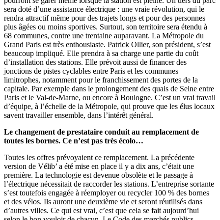
pourront se garer même lorsque la station est pleine. Un tiers du parc
sera doté d’une assistance électrique : une vraie révolution, qui le
rendra attractif même pour des trajets longs et pour des personnes
plus âgées ou moins sportives. Surtout, son territoire sera étendu à
68 communes, contre une trentaine auparavant. La Métropole du
Grand Paris est très enthousiaste. Patrick Ollier, son président, s’est
beaucoup impliqué. Elle prendra à sa charge une partie du coût
d’installation des stations. Elle prévoit aussi de financer des
jonctions de pistes cyclables entre Paris et les communes
limitrophes, notamment pour le franchissement des portes de la
capitale. Par exemple dans le prolongement des quais de Seine entre
Paris et le Val-de-Marne, ou encore à Boulogne. C’est un vrai travail
d’équipe, à l’échelle de la Métropole, qui prouve que les élus locaux
savent travailler ensemble, dans l’intérêt général.
Le changement de prestataire conduit au remplacement de
toutes les bornes. Ce n’est pas très écolo…
Toutes les offres prévoyaient ce remplacement. La précédente
version de Vélib’ a été mise en place il y a dix ans, c’était une
première. La technologie est devenue obsolète et le passage à
l’électrique nécessitait de raccorder les stations. L’entreprise sortante
s’est toutefois engagée à réemployer ou recycler 100 % des bornes
et des vélos. Ils auront une deuxième vie et seront réutilisés dans
d’autres villes. Ce qui est vrai, c’est que cela se fait aujourd’hui
selon le bon vouloir de chacun. Le Code des marchés publics