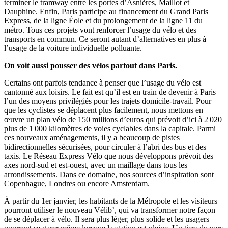
terminer le tramway entre les portes d’Asnières, Maillot et
Dauphine. Enfin, Paris participe au financement du Grand Paris
Express, de la ligne Éole et du prolongement de la ligne 11 du
métro. Tous ces projets vont renforcer l’usage du vélo et des
transports en commun. Ce seront autant d’alternatives en plus à
l’usage de la voiture individuelle polluante.
On voit aussi pousser des vélos partout dans Paris.
Certains ont parfois tendance à penser que l’usage du vélo est
cantonné aux loisirs. Le fait est qu’il est en train de devenir à Paris
l’un des moyens privilégiés pour les trajets domicile-travail. Pour
que les cyclistes se déplacent plus facilement, nous mettons en
œuvre un plan vélo de 150 millions d’euros qui prévoit d’ici à 2 020
plus de 1 000 kilomètres de voies cyclables dans la capitale. Parmi
ces nouveaux aménagements, il y a beaucoup de pistes
bidirectionnelles sécurisées, pour circuler à l’abri des bus et des
taxis. Le Réseau Express Vélo que nous développons prévoit des
axes nord-sud et est-ouest, avec un maillage dans tous les
arrondissements. Dans ce domaine, nos sources d’inspiration sont
Copenhague, Londres ou encore Amsterdam.
À partir du 1er janvier, les habitants de la Métropole et les visiteurs
pourront utiliser le nouveau Vélib’, qui va transformer notre façon
de se déplacer à vélo. Il sera plus léger, plus solide et les usagers